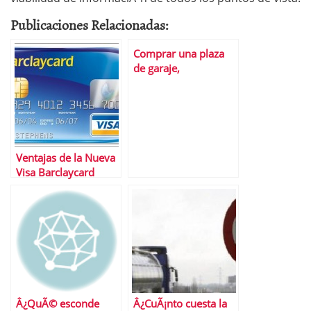
Publicaciones Relacionadas:
Comprar una plaza
de garaje,
Â¿prÃ©stamo
personal o hipoteca?
Ventajas de la Nueva
Visa Barclaycard
Â¿QuÃ© esconde
Â¿CuÃ¡nto cuesta la