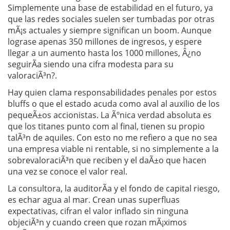
Simplemente una base de estabilidad en el futuro, ya
que las redes sociales suelen ser tumbadas por otras
mÃ¡s actuales y siempre significan un boom. Aunque
lograse apenas 350 millones de ingresos, y espere
llegar a un aumento hasta los 1000 millones, Â¿no
seguirÃ­a siendo una cifra modesta para su
valoraciÃ³n?.
Hay quien clama responsabilidades penales por estos
bluffs o que el estado acuda como aval al auxilio de los
pequeÃ±os accionistas. La Ãºnica verdad absoluta es
que los titanes punto com al final, tienen su propio
talÃ³n de aquiles. Con esto no me refiero a que no sea
una empresa viable ni rentable, si no simplemente a la
sobrevaloraciÃ³n que reciben y el daÃ±o que hacen
una vez se conoce el valor real.
La consultora, la auditorÃ­a y el fondo de capital riesgo,
es echar agua al mar. Crean unas superfluas
expectativas, cifran el valor inflado sin ninguna
objeciÃ³n y cuando creen que rozan mÃ¡ximos