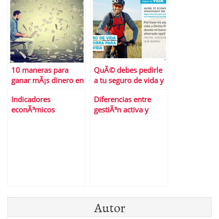
10 maneras para
QuÃ© debes pedirle
ganar mÃ¡s dinero en
a tu seguro de vida y
2016
dÃ³nde encontrar la
Indicadores
Diferencias entre
mejor propuesta
econÃ³micos
gestiÃ³n activa y
curiosos
gestiÃ³n pasiva de las
inversiones
Autor