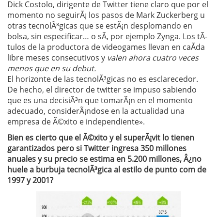
Dick Costolo, dirigente de Twitter tiene claro que por el
momento no seguirÃ¡ los pasos de Mark Zuckerberg u
otras tecnolÃ³gicas que se estÃ¡n desplomando en
bolsa, sin especificar… o sÃ­, por ejemplo Zynga. Los tÃ­
tulos de la productora de videogames llevan en caÃ­da
libre meses consecutivos y
valen ahora cuatro veces
menos que en su debut.
El horizonte de las tecnolÃ³gicas no es esclarecedor.
De hecho, el director de twitter se impuso sabiendo
que es una decisiÃ³n que tomarÃ¡n en el momento
adecuado, considerÃ¡ndose en la actualidad una
empresa de Ã©xito e independiente».
Bien es cierto que el Ã©xito y el superÃ¡vit lo tienen
garantizados pero si Twitter ingresa 350 millones
anuales y su precio se estima en 5.200 millones, Â¿no
huele a burbuja tecnolÃ³gica al estilo de punto com de
1997 y 2001?