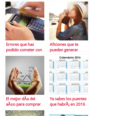
mÃ¡s rentable?
EspaÃ±a, segÃºn
datos de Eurostat
Errores que has
Aficiones que te
podido cometer con
pueden generar
tu tarjeta de crÃ©dito
ingresos
este verano
El mejor dÃ­a del
Ya sabes los puentes
aÃ±o para comprar
que habrÃ¡ en 2016
una casa