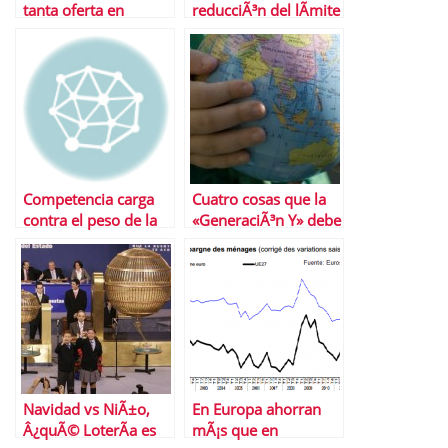
tanta oferta en
reducciÃ³n del lÃ­mite
depÃ³sitos?
de velocidad?
Competencia carga
Cuatro cosas que la
contra el peso de la
«GeneraciÃ³n Y» debe
gasolina
aprender sobre el
dinero
Navidad vs NiÃ±o,
En Europa ahorran
Â¿quÃ© LoterÃ­a es
mÃ¡s que en