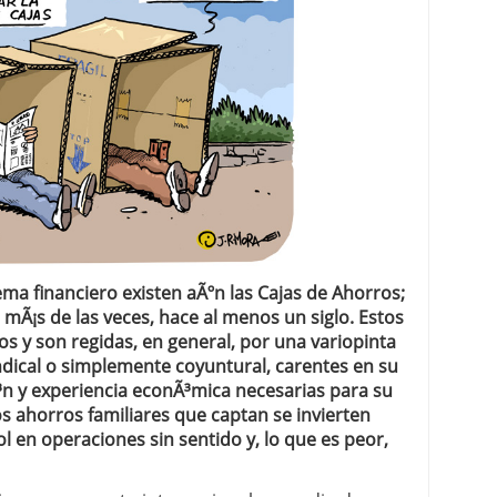
 proceso tradicional: ventajas reales para pymes
a mÃ©dica cuando trabajas por cuenta propia
ma financiero existen aÃºn las Cajas de Ahorros;
 mÃ¡s de las veces, hace al menos un siglo. Estos
 y son regidas, en general, por una variopinta
indical o simplemente coyuntural, carentes en su
³n y experiencia econÃ³mica necesarias para su
s ahorros familiares que captan se invierten
l en operaciones sin sentido y, lo que es peor,