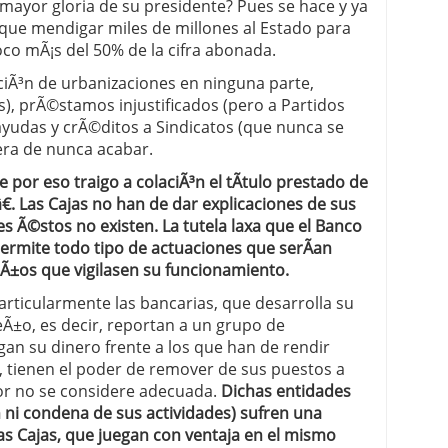
 mayor gloria de su presidente? Pues se hace y ya
que mendigar miles de millones al Estado para
poco mÃ¡s del 50% de la cifra abonada.
ciÃ³n de urbanizaciones en ninguna parte,
), prÃ©stamos injustificados (pero a Partidos
 ayudas y crÃ©ditos a Sindicatos (que nunca se
era de nunca acabar.
le por eso traigo a colaciÃ³n el tÃ­tulo prestado de
€. Las Cajas no han de dar explicaciones de sus
s Ã©stos no existen. La tutela laxa que el Banco
permite todo tipo de actuaciones que serÃ­an
Ã±os que vigilasen su funcionamiento.
particularmente las bancarias, que desarrolla su
eÃ±o, es decir, reportan a un grupo de
gan su dinero frente a los que han de rendir
 tienen el poder de remover de sus puestos a
or no se considere adecuada.
Dichas entidades
³n ni condena de sus actividades) sufren una
as Cajas, que juegan con ventaja en el mismo