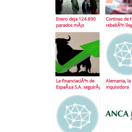
Enero deja 124.890
Cortinas de 
parados mÃ¡s
rebeliÃ³n lle
La financiaciÃ³n de
Alemania, la
EspaÃ±a S.A. seguirÃ¡
inquisidora
abaratÃ¡ndose
despuÃ©s de verano