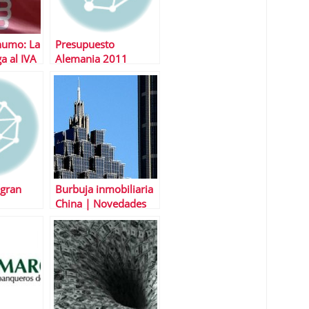
humo: La
Presupuesto
ga al IVA
Alemania 2011
 gran
Burbuja inmobiliaria
China | Novedades
en la regulaciÃ³n de
compra vivienda