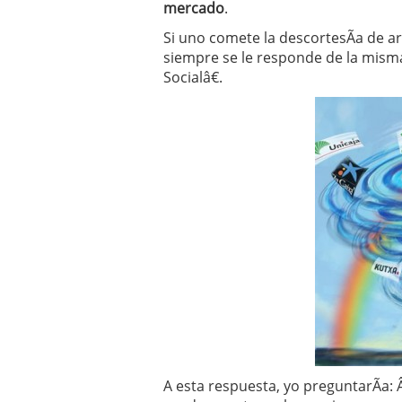
mercado
.
Si uno comete la descortesÃ­a de 
siempre se le responde de la mism
Socialâ€.
A esta respuesta, yo preguntarÃ­a: