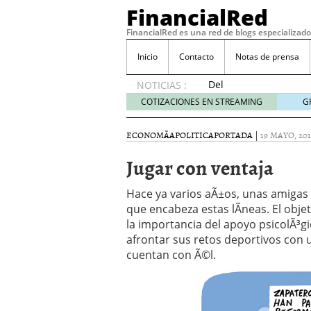
FinancialRed
FinancialRed es una red de blogs especializado
Inicio
Contacto
Notas de prensa
Del
NOTICIAS :
depósito
COTIZACIONES EN STREAMING
G
a la
diversificación:
ECONOMÃ­A
POLITICA
PORTADA
|
19 MAYO, 201
cómo
está
Jugar con ventaja
cambiando
la
Hace ya varios aÃ±os, unas amigas p
gestión
que encabeza estas lÃ­neas. El obje
del
la importancia del apoyo psicolÃ³gi
ahorro
en
afrontar sus retos deportivos con 
España
cuentan con Ã©l.
05/08/2026
Seguros de convenio en
descubren cuando ya e
ReseÃ±a de SIFX: Lo Qu