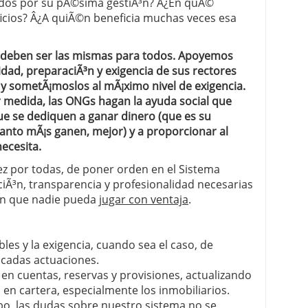
ados por su pÃ©sima gestiÃ³n? Â¿En quÃ©
icios? Â¿A quiÃ©n beneficia muchas veces esa
go deben ser las mismas para todos. Apoyemos
idad, preparaciÃ³n y exigencia de sus rectores
y sometÃ¡moslos al mÃ¡ximo nivel de exigencia.
 medida, las ONGs hagan la ayuda social que
ue se dediquen a ganar dinero (que es su
uanto mÃ¡s ganen, mejor) y a proporcionar al
necesita.
vez por todas, de poner orden en el Sistema
ciÃ³n, transparencia y profesionalidad necesarias
sin que nadie pueda
jugar con ventaja
.
les y la exigencia, cuando sea el caso, de
ocadas actuaciones.
 en cuentas, reservas y provisiones, actualizando
s en cartera, especialmente los inmobiliarios.
abo, las dudas sobre nuestro sistema no se