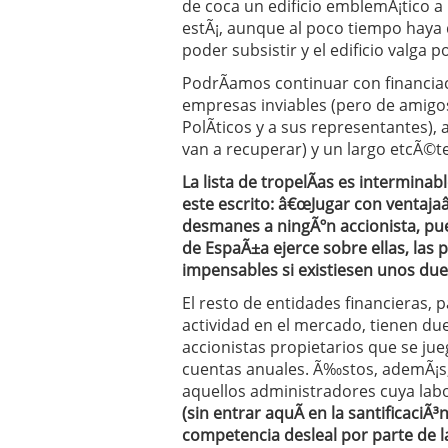
de coca un edificio emblemÃ¡tico a
estÃ¡, aunque al poco tiempo haya 
poder subsistir y el edificio valga 
PodrÃ­amos continuar con financia
empresas inviables (pero de amigos
PolÃ­ticos y a sus representantes),
van a recuperar) y un largo etcÃ©t
La lista de tropelÃ­as es interminab
este escrito: â€œJugar con ventajaâ
desmanes a ningÃºn accionista, pue
de EspaÃ±a ejerce sobre ellas, las 
impensables si existiesen unos due
El resto de entidades financieras, 
actividad en el mercado, tienen du
accionistas propietarios que se jue
cuentas anuales. Ã‰stos, ademÃ¡s,
aquellos administradores cuya lab
(sin entrar aquÃ­ en la santificaciÃ
competencia desleal por parte de l