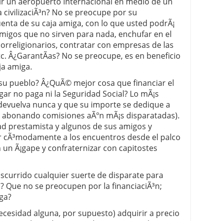
ir un aeropuerto internacional en medio de un
 civilizaciÃ³n? No se preocupe por su
cuenta de su caja amiga, con lo que usted podrÃ¡
amigos que no sirven para nada, enchufar en el
correligionarios, contratar con empresas de las
tc. Â¿GarantÃ­as? No se preocupe, es en beneficio
ja amiga.
su pueblo? Â¿QuÃ© mejor cosa que financiar el
agar no paga ni la Seguridad Social? Lo mÃ¡s
 devuelva nunca y que su importe se dedique a
s abonando comisiones aÃºn mÃ¡s disparatadas).
dad prestamista y algunos de sus amigos y
ir cÃ³modamente a los encuentros desde el palco
 un Ã¡gape y confraternizar con capitostes
scurrido cualquier suerte de disparate para
? Que no se preocupen por la financiaciÃ³n;
ga?
necesidad alguna, por supuesto) adquirir a precio