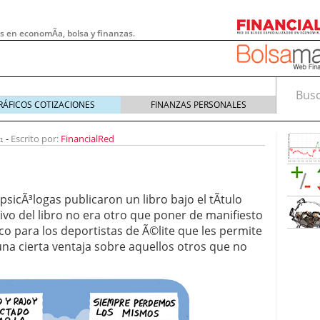
s en economÃ­a, bolsa y finanzas.
Busca
RÁFICOS COTIZACIONES
FINANZAS PERSONALES
1
-
Escrito por:
FinancialRed
sicÃ³logas publicaron un libro bajo el tÃ­tulo
tivo del libro no era otro que poner de manifiesto
co para los deportistas de Ã©lite que les permite
una cierta ventaja sobre aquellos otros que no
 pymes: la obligación que muchas empresas
s demasiado tarde
20/07/2026
e Deben Saber los Traders Mexicanos Antes de