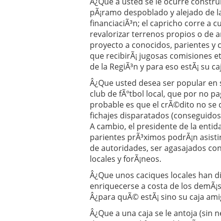
Â¿Que a usted se le ocurre constru
pÃ¡ramo despoblado y alejado de la
financiaciÃ³n; el capricho corre a 
revalorizar terrenos propios o de 
proyecto a conocidos, parientes y 
que recibirÃ¡ jugosas comisiones e
de la RegiÃ³n y para eso estÃ¡ su ca
Â¿Que usted desea ser popular en 
club de fÃºtbol local, que por no p
probable es que el crÃ©dito no se
fichajes disparatados (conseguido
A cambio, el presidente de la enti
parientes prÃ³ximos podrÃ¡n asist
de autoridades, ser agasajados con
locales y forÃ¡neos.
Â¿Que unos caciques locales han di
enriquecerse a costa de los demÃ¡s
Â¿para quÃ© estÃ¡ sino su caja ami
Â¿Que a una caja se le antoja (sin 