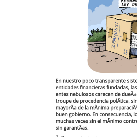
Operar
29/06/2026
Crear empresa online vs
29/05/2026
CÃ³mo afrontar una baj
26/05/2026
En nuestro poco transparente siste
entidades financieras fundadas, las
entes nebulosos carecen de dueÃ±os
troupe de procedencia polÃ­tica, s
mayorÃ­a de la mÃ­nima preparaciÃ
buen gobierno. En consecuencia, lo
muchas veces sin el mÃ­nimo contro
sin garantÃ­as.