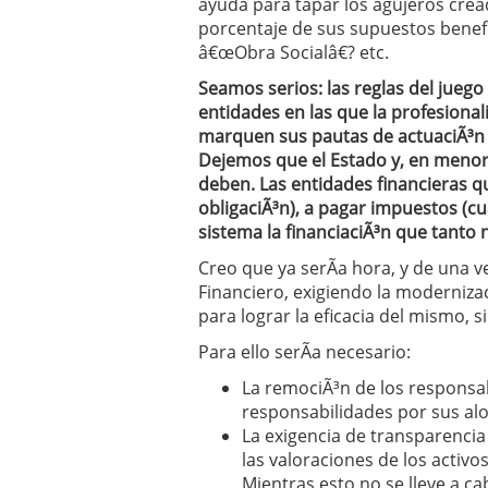
ayuda para tapar los agujeros cre
porcentaje de sus supuestos benef
â€œObra Socialâ€? etc.
Seamos serios: las reglas del jue
entidades en las que la profesional
marquen sus pautas de actuaciÃ³n 
Dejemos que el Estado y, en menor
deben. Las entidades financieras q
obligaciÃ³n), a pagar impuestos (c
sistema la financiaciÃ³n que tanto 
Creo que ya serÃ­a hora, y de una 
Financiero, exigiendo la moderniza
para lograr la eficacia del mismo, 
Para ello serÃ­a necesario:
La remociÃ³n de los responsab
responsabilidades por sus al
La exigencia de transparencia
las valoraciones de los activo
Mientras esto no se lleve a c