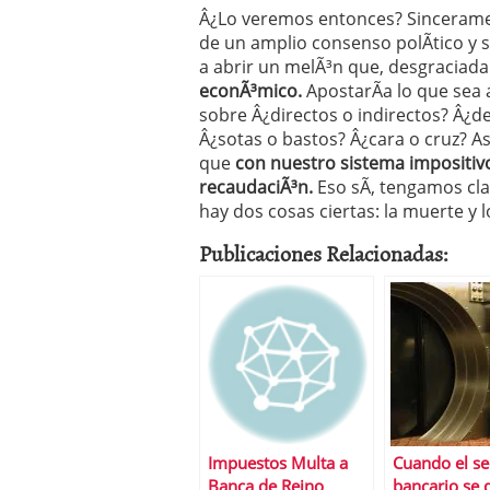
Â¿Lo veremos entonces? Sinceramen
de un amplio consenso polÃ­tico y
a abrir un melÃ³n que, desgraciad
econÃ³mico.
ApostarÃ­a lo que sea
sobre Â¿directos o indirectos? Â¿d
Â¿sotas o bastos? Â¿cara o cruz? As
que
con nuestro sistema impositivo
recaudaciÃ³n.
Eso sÃ­, tengamos cla
hay dos cosas ciertas: la muerte y 
Publicaciones Relacionadas:
Impuestos Multa a
Cuando el se
Banca de Reino
bancario se 