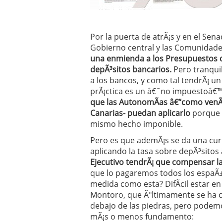
Operar
29/06/2026
Crear empresa online vs
29/05/2026
Por la puerta de atrÃ¡s y en el Senad
CÃ³mo afrontar una baj
26/05/2026
Gobierno central y las Comunidad
una enmienda a los Presupuestos de
depÃ³sitos bancarios.
Pero tranquil
a los bancos, y como tal tendrÃ¡ un
prÃ¡ctica es un â€˜no impuestoâ€™,
que las AutonomÃ­as â€“como venÃ­
Canarias- puedan aplicarlo
porque 
mismo hecho imponible.
Pero es que ademÃ¡s se da una cur
aplicando la tasa sobre depÃ³sitos
Ejecutivo tendrÃ¡ que compensar la
que lo pagaremos todos los espaÃ±
medida como esta? DifÃ­cil estar en
Montoro, que Ãºltimamente se ha co
debajo de las piedras, pero podemo
mÃ¡s o menos fundamento: