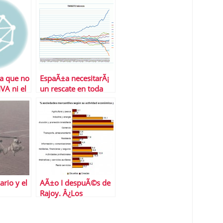
a que no
EspaÃ±a necesitarÃ¡
IVA ni el
un rescate en toda
regla
s de
ario y el
AÃ±o I despuÃ©s de
Rajoy. Â¿Los
s como
emprendedores son
cambio
la salida a la crisis?