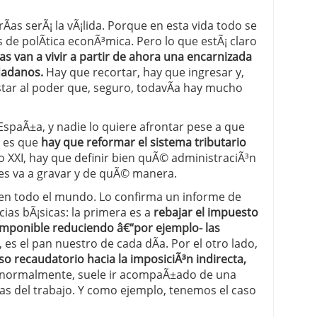
as serÃ¡ la vÃ¡lida. Porque en esta vida todo se
 de polÃ­tica econÃ³mica. Pero lo que estÃ¡ claro
as van a vivir a partir de ahora una encarnizada
udadanos.
Hay que recortar, hay que ingresar y,
estar al poder que, seguro, todavÃ­a hay mucho
spaÃ±a, y nadie lo quiere afrontar pese a que
, es que
hay que reformar el sistema tributario
o XXI, hay que definir bien quÃ© administraciÃ³n
es va a gravar y de quÃ© manera.
 en todo el mundo. Lo confirma un informe de
as bÃ¡sicas: la primera es a
rebajar el impuesto
imponible reduciendo â€“por ejemplo- las
es el pan nuestro de cada dÃ­a. Por el otro lado,
eso recaudatorio hacia la imposiciÃ³n indirecta,
normalmente, suele ir acompaÃ±ado de una
tas del trabajo. Y como ejemplo, tenemos el caso