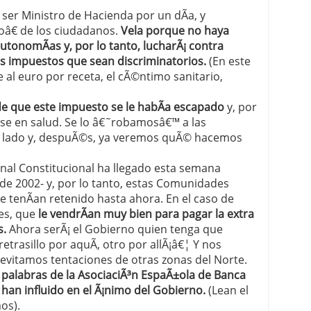
 ser Ministro de Hacienda por un dÃ­a, y
roâ€ de los ciudadanos.
Vela porque no haya
utonomÃ­as y, por lo tanto, lucharÃ¡ contra
os impuestos que sean discriminatorios.
(En este
al euro por receta, el cÃ©ntimo sanitario,
e que este impuesto se le habÃ­a escapado
y, por
rse en salud. Se lo â€˜robamosâ€™ a las
n lado y, despuÃ©s, ya veremos quÃ© hacemos
nal Constitucional ha llegado esta semana
sde 2002- y, por lo tanto, estas Comunidades
e tenÃ­an retenido hasta ahora. En el caso de
es, que
le vendrÃ­an muy bien para pagar la extra
s.
Ahora serÃ¡ el Gobierno quien tenga que
etrasillo por aquÃ­, otro por allÃ¡â€¦ Y nos
evitamos tentaciones de otras zonas del Norte.
s palabras de la AsociaciÃ³n EspaÃ±ola de Banca
 han influido en el Ã¡nimo del Gobierno.
(Lean el
os).