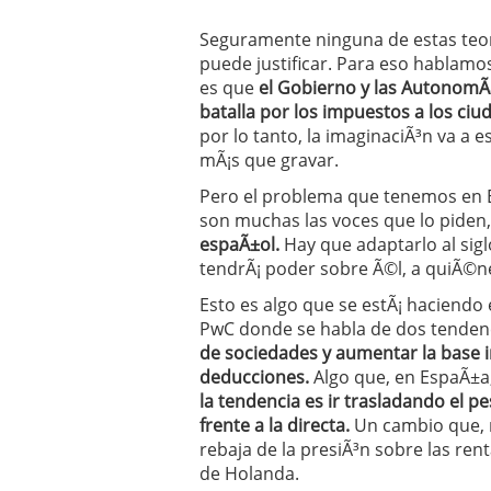
Seguramente ninguna de estas teorÃ­
puede justificar. Para eso hablamos
es que
el Gobierno y las AutonomÃ­
batalla por los impuestos a los ci
por lo tanto, la imaginaciÃ³n va a 
mÃ¡s que gravar.
Pero el problema que tenemos en E
son muchas las voces que lo piden
espaÃ±ol.
Hay que adaptarlo al sigl
tendrÃ¡ poder sobre Ã©l, a quiÃ©n
Esto es algo que se estÃ¡ haciendo
PwC donde se habla de dos tendenci
de sociedades y aumentar la base 
deducciones.
Algo que, en EspaÃ±a, 
la tendencia es ir trasladando el p
frente a la directa.
Un cambio que, 
rebaja de la presiÃ³n sobre las ren
de Holanda.