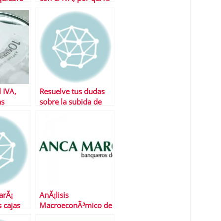
serÃ¡…
 IVA,
Resuelve tus dudas
as
sobre la subida de
IVA
arÃ¡
AnÃ¡lisis
 cajas
MacroeconÃ³mico de
 capital?
Banca March