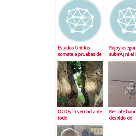
empresas
Estados Unidos
Rajoy asegur
somete a pruebas de
subirÃ¡ ni el 
estres a sus bancos
IRPF en los
presupuesto
2013
OCDE, la verdad ante
Rescate banc
todo
despido de
trabajadore
moneda de 