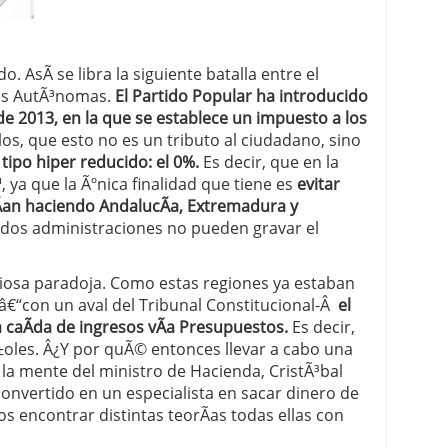
 proceso tradicional: ventajas reales para pymes
o. AsÃ­ se libra la siguiente batalla entre el
a mÃ©dica cuando trabajas por cuenta propia
es AutÃ³nomas.
El Partido Popular ha introducido
 2013, en la que se establece un impuesto a los
os, que esto no es un tributo al ciudadano, sino
tipo hiper reducido: el 0%.
Es decir, que en la
 ya que la Ãºnica finalidad que tiene es
evitar
an haciendo AndalucÃ­a, Extremadura y
dos administraciones no pueden gravar el
iosa paradoja. Como estas regiones ya estaban
 â€“con un aval del Tribunal Constitucional-Â
el
 caÃ­da de ingresos vÃ­a Presupuestos.
Es decir,
oles. Â¿Y por quÃ© entonces llevar a cabo una
 la mente del ministro de Hacienda, CristÃ³bal
nvertido en un especialista en sacar dinero de
s encontrar distintas teorÃ­as todas ellas con