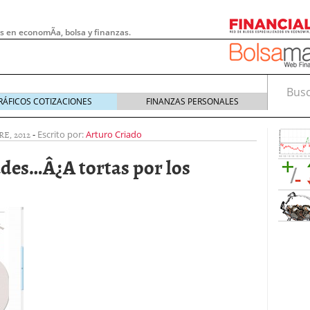
s en economÃ­a, bolsa y finanzas.
Busca
RÁFICOS COTIZACIONES
FINANZAS PERSONALES
E, 2012
-
Escrito por:
Arturo Criado
es…Â¿A tortas por los
 pymes: la obligación que muchas empresas
s demasiado tarde
20/07/2026
e Deben Saber los Traders Mexicanos Antes de