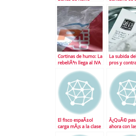
Unido
Cortinas de humo: La
La subida del
rebeliÃ³n llega al IVA
pros y contr
El fisco espaÃ±ol
Â¿QuÃ© pas
carga mÃ¡s a la clase
ahora con las
media y menos a las
que necesitan