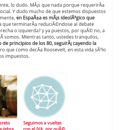
te, lo dudo. MÃ¡s que nada porque requerirÃ­a
 social. Y dudo mucho de que estemos dispuestos
amente,
en EspaÃ±a es mÃ¡s ideolÃ³gico que
 a que terminarÃ­a reduciÃ©ndose al debate
erecha o izquierda? y ya puestos, por quÃ© no, a
Ã­ somos. Mientras tanto, ustedes tranquilos,
 de principios de los 80, seguirÃ¡ cayendo la
ro que como decÃ­a Roosevelt, en esta vida sÃ³lo
los impuestos.
creto
Seguimos a vueltas
quiebra
con el IVA, por quÃ©