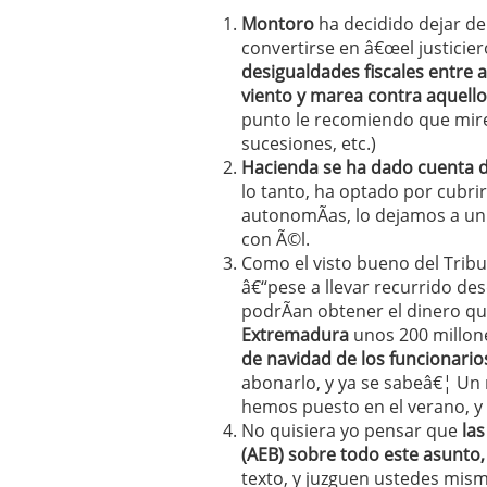
Montoro
ha decidido dejar de
convertirse en â€œel justicie
desigualdades fiscales entre a
viento y marea contra aquell
punto le recomiendo que mire 
sucesiones, etc.)
Hacienda se ha dado cuenta d
lo tanto, ha optado por cubri
autonomÃ­as, lo dejamos a u
con Ã©l.
Como el visto bueno del Tribu
â€“pese a llevar recurrido de
podrÃ­an obtener el dinero qu
Extremadura
unos 200 millon
de navidad de los funcionario
abonarlo, y ya se sabeâ€¦ Un r
hemos puesto en el verano, y 
No quisiera yo pensar que
la
(AEB) sobre todo este asunto,
texto, y juzguen ustedes mism