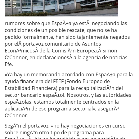
rumores sobre que EspaÃ±a ya estÃ¡ negociando las
condiciones de un posible rescate, que no se ha
pedido formalmente, han sido tajantemente negados
por elÂ portavoz comunitario de Asuntos
EconÃ³micosÂ de la ComisiÃ³n Europea,Â Simon
O’Connor, en declaracionesÂ a la agencia de noticias
Efe.
«Ya hay un memorando acordado con EspaÃ±a para la
ayuda financiera del FEEF (Fondo Europeo de
Estabilidad Financiera) para la recapitalizaciÃ³n del
sector bancario espaÃ±ol. Nosotros, y las autoridades
espaÃ±olas, estamos totalmente centrados en la
aplicaciÃ³n de ese programa sectorial», asegurÃ³
O’Connor.
SegÃºn el portavoz, «no hay negociaciones en curso
sobre ningÃºn otro tipo de programa para