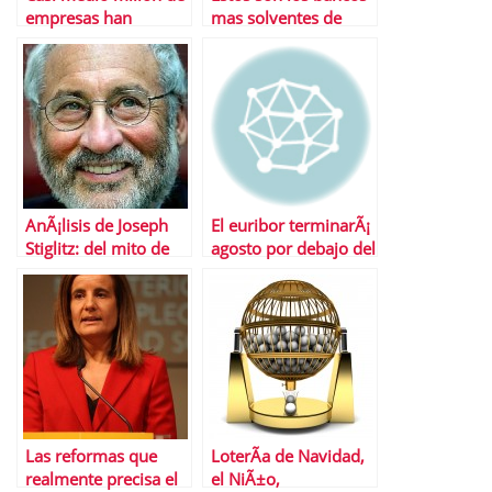
empresas han
mas solventes de
desaparecido en
Europa, y los no
EspaÃ±a
tanto…
AnÃ¡lisis de Joseph
El euribor terminarÃ¡
Stiglitz: del mito de
agosto por debajo del
que todos Ã©ramos
1% por primera vez
ricos al daÃ±ino
en su historia
fetichismo por el
dÃ©ficit
Las reformas que
LoterÃ­a de Navidad,
realmente precisa el
el NiÃ±o,