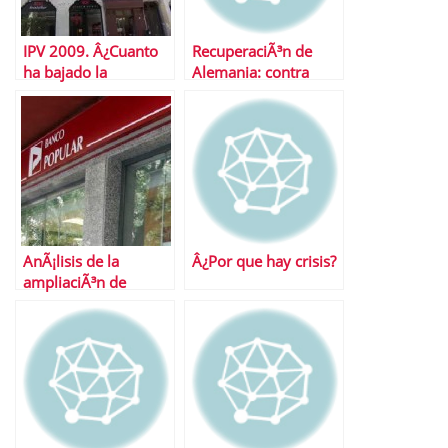
IPV 2009. Â¿Cuanto
RecuperaciÃ³n de
ha bajado la
Alemania: contra
vivienda?
viento y marea
AnÃ¡lisis de la
Â¿Por que hay crisis?
ampliaciÃ³n de
capital de Popular y
de sus convertibles