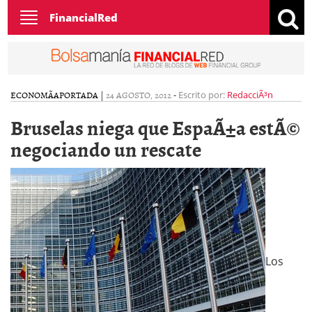
Toggle
FinancialRed
navigation
ECONOMÃ­A
PORTADA
|
24 AGOSTO, 2012
-
Escrito por:
RedacciÃ³n
Bruselas niega que EspaÃ±a estÃ©
negociando un rescate
Los