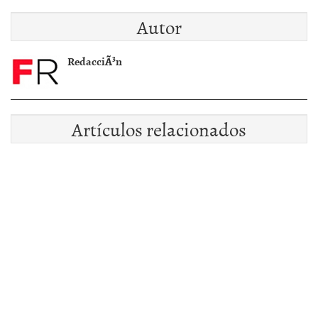
mercado espaÃ±ol
Euromillones Â¿Con
Autor
cuÃ¡l nos quedamos?
RedacciÃ³n
Artículos relacionados