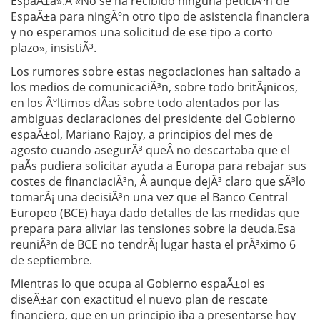
EspaÃ±a».Â «No se ha recibido ninguna peticiÃ³n de
EspaÃ±a para ningÃºn otro tipo de asistencia financiera
y no esperamos una solicitud de ese tipo a corto
plazo», insistiÃ³.
Los rumores sobre estas negociaciones han saltado a
los medios de comunicaciÃ³n, sobre todo britÃ¡nicos,
en los Ãºltimos dÃ­as sobre todo alentados por las
ambiguas declaraciones del presidente del Gobierno
espaÃ±ol, Mariano Rajoy, a principios del mes de
agosto cuando asegurÃ³ queÂ no descartaba que el
paÃ­s pudiera solicitar ayuda a Europa para rebajar sus
costes de financiaciÃ³n, Â aunque dejÃ³ claro que sÃ³lo
tomarÃ¡ una decisiÃ³n una vez que el Banco Central
Europeo (BCE) haya dado detalles de las medidas que
prepara para aliviar las tensiones sobre la deuda.Esa
reuniÃ³n de BCE no tendrÃ¡ lugar hasta el prÃ³ximo 6
de septiembre.
Mientras lo que ocupa al Gobierno espaÃ±ol es
diseÃ±ar con exactitud el nuevo plan de rescate
financiero, que en un principio iba a presentarse hoy