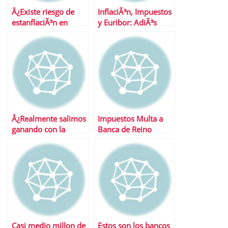
Â¿Existe riesgo de
InflaciÃ³n, Impuestos
estanflaciÃ³n en
y Euribor: AdiÃ³s
EspaÃ±a?
salario
Â¿Realmente salimos
Impuestos Multa a
ganando con la
Banca de Reino
guerra del pasivo?
Unido
Casi medio millon de
Estos son los bancos