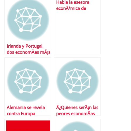
Habla la asesora
econÃ³mica de
Obama: «A los PIGS
les sobra la S»
Irlanda y Portugal,
dos economÃ­as mÃ¡s
arriesgadas que
nunca
Alemania se revela
Â¿Quienes serÃ¡n las
contra Europa
peores economÃ­as
de 2011?