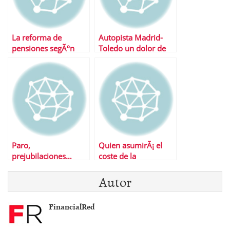
La reforma de
Autopista Madrid-
pensiones segÃºn
Toledo un dolor de
cada partido polÃ­tico
cabeza para el
Gobierno
Paro,
Quien asumirÃ¡ el
prejubilaciones…
coste de la
Â¿hacia donde
reestructuraciÃ³n de
Autor
vamos?
las cajas de ahorro
FinancialRed