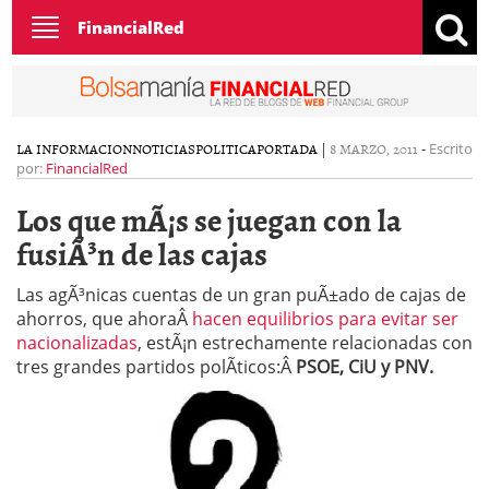
Toggle
FinancialRed
navigation
LA INFORMACION
NOTICIAS
POLITICA
PORTADA
|
8 MARZO, 2011
-
Escrito
por:
FinancialRed
Los que mÃ¡s se juegan con la
fusiÃ³n de las cajas
Las agÃ³nicas cuentas de un gran puÃ±ado de cajas de
ahorros, que ahoraÂ
hacen equilibrios para evitar ser
nacionalizadas
, estÃ¡n estrechamente relacionadas con
tres grandes partidos polÃ­ticos:Â
PSOE, CiU y PNV.