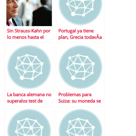
Sin Strauss-Kahn por
Portugal ya tiene
lo menos hasta el
plan, Grecia todavÃ­a
viernes
deberÃ¡ esperar
La banca alemana no
Problemas para
superalos test de
Suiza: su moneda se
estrÃ©s bursÃ¡tiles
aprecia cada dÃ­a