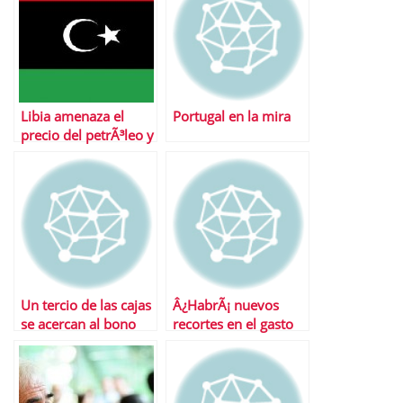
Libia amenaza el
Portugal en la mira
precio del petrÃ³leo y
la deuda espaÃ±a
Un tercio de las cajas
Â¿HabrÃ¡ nuevos
se acercan al bono
recortes en el gasto
basura
del Gobierno?