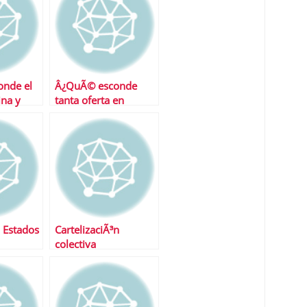
nde el
Â¿QuÃ© esconde
ina y
tanta oferta en
aÃ±a?
depÃ³sitos?
 Estados
CartelizaciÃ³n
colectiva