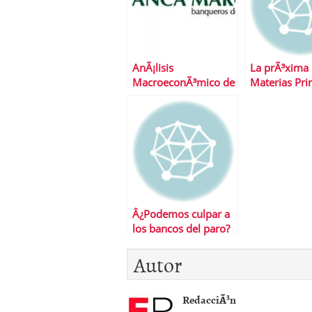
AnÃ¡lisis
La prÃ³xima 
MacroeconÃ³mico de
Materias Pr
Banca March
Â¿Podemos culpar a
los bancos del paro?
Autor
RedacciÃ³n