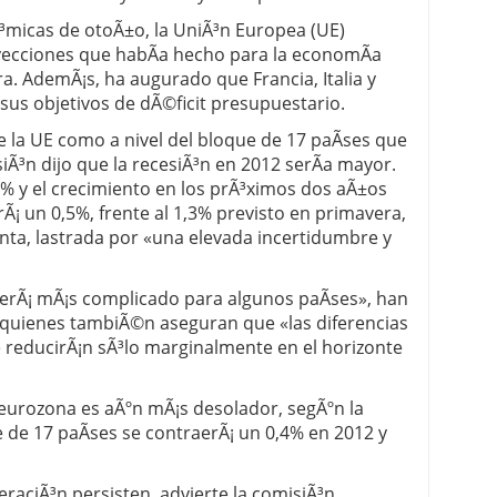
³micas de otoÃ±o, la UniÃ³n Europea (UE)
 proceso tradicional: ventajas reales para pymes
royecciones que habÃ­a hecho para la economÃ­a
. AdemÃ¡s, ha augurado que Francia, Italia y
a mÃ©dica cuando trabajas por cuenta propia
sus objetivos de dÃ©ficit presupuestario.
e la UE como a nivel del bloque de 17 paÃ­ses que
siÃ³n dijo que la recesiÃ³n en 2012 serÃ­a mayor.
% y el crecimiento en los prÃ³ximos dos aÃ±os
Ã¡ un 0,5%, frente al 1,3% previsto en primavera,
enta, lastrada por «una elevada incertidumbre y
serÃ¡ mÃ¡s complicado para algunos paÃ­ses», han
quienes tambiÃ©n aseguran que «las diferencias
e reducirÃ¡n sÃ³lo marginalmente en el horizonte
 eurozona es aÃºn mÃ¡s desolador, segÃºn la
 de 17 paÃ­ses se contraerÃ¡ un 0,4% en 2012 y
peraciÃ³n persisten, advierte la comisiÃ³n,