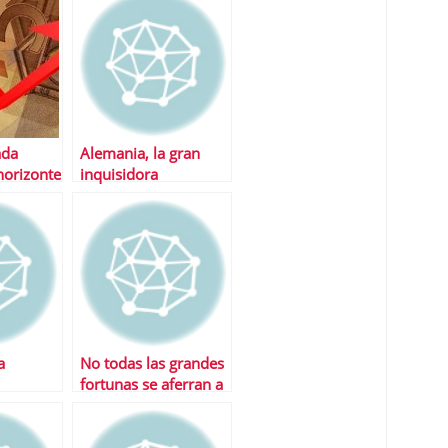
ada
Alemania, la gran
horizonte
inquisidora
nque sÃ­
UU.
a
No todas las grandes
fortunas se aferran a
sus sicavs