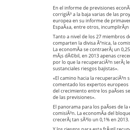
Operar
29/06/2026
En el informe de previsiones econÃ
Crear empresa online vs
corrigiÃ³ a la baja varias de las p
29/05/2026
europea en su informe de primavera
CÃ³mo afrontar una baj
EspaÃ±a, entre otros, incumplirÃ¡n 
26/05/2026
Tanto a nivel de los 27 miembros d
comparten la divisa Ãºnica, la comi
La economÃ­a se contraerÃ¡ un 0,25
mÃ¡s dÃ©bil, en 2013 apenas crecer
por lo que la recuperaciÃ³n serÃ¡ l
sustanciales riesgos bajistas».
«El camino hacia la recuperaciÃ³n 
comentado los expertos europeos 
del crecimiento entre los paÃ­ses s
de las previsiones».
El panorama para los paÃ­ses de la
comisiÃ³n. La economÃ­a del bloque
crecerÃ¡ tan sÃ³lo un 0,1% en 2013.
Y los riesgos para esta frÃ¡gil recu