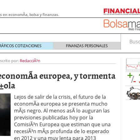
s en economÃ­a, bolsa y finanzas.
Busca
RÁFICOS COTIZACIONES
FINANZAS PERSONALES
scrito por:
RedacciÃ³n
 economÃ­a europea, y tormenta
Ã±ola
Lejos de salir de la crisis, el futuro de la
economÃ­a europea se presenta mucho
mÃ¡s negro. Al menos asÃ­ lo auguran las
previsiones publicadas hoy por la
ComisiÃ³n Europea que estiman que una
 pymes: la obligación que muchas empresas
recesiÃ³n mÃ¡s profunda de lo esperado
s demasiado tarde
20/07/2026
en 2012 y una muy lenta para 2013
e Deben Saber los Traders Mexicanos Antes de