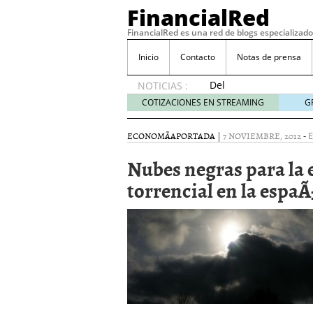
FinancialRed
FinancialRed es una red de blogs especializado
Inicio
Contacto
Notas de prensa
Del
NOTICIAS :
depósito
COTIZACIONES EN STREAMING
G
a la
diversificación:
ECONOMÃ­A
PORTADA
|
7 NOVIEMBRE, 2012
-
E
cómo
está
Nubes negras para la
cambiando
torrencial en la espa
la
gestión
del
ahorro
en
España
05/08/2026
Seguros de convenio en
descubren cuando ya e
ReseÃ±a de SIFX: Lo Qu