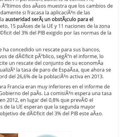
os Ãºltimos dos aÃ±os muestra que los cambios de
amente si fracasa la aplicaciÃ³n de las
 la
austeridad serÃ¡ un obstÃ¡culo para el
eto, 15 paÃ­ses de la UE y 11 naciones de la zona
©ficit del 3% del PIB exigido por las normas de la
 le ha concedido un rescate para sus bancos,
os de dÃ©ficit pÃºblico, segÃºn el informe, lo
licite un rescate del conjunto de su economÃ­a
alizÃ³ la tasa de paro de EspaÃ±a, que ahora se
rd del 26,6% de la poblaciÃ³n activa en 2013.
ra Francia eran muy inferiores en el informe de
l Gobierno del paÃ­s. La comisiÃ³n espera una tasa
 en 2012, en lugar del 0,8% que prevÃ© el
tos de la UE esperan que la segunda mayor
bjetivo de dÃ©ficit del 3% del PIB este aÃ±o.