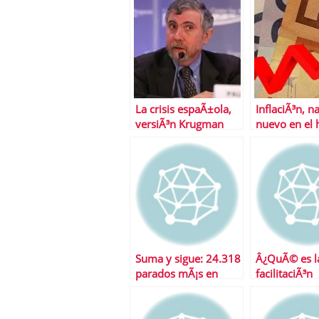
La crisis espaÃ±ola,
InflaciÃ³n, n
versiÃ³n Krugman
nuevo en el 
espaÃ±ol au
en el de EE.
Suma y sigue: 24.318
Â¿QuÃ© es l
parados mÃ¡s en
facilitaciÃ³n
noviembre
cuantitativa?