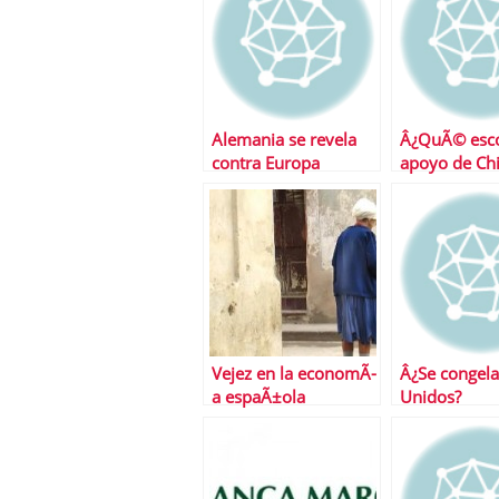
Alemania se revela
Â¿QuÃ© esco
contra Europa
apoyo de Ch
JapÃ³n a Esp
Vejez en la economÃ­
Â¿Se congela
a espaÃ±ola
Unidos?