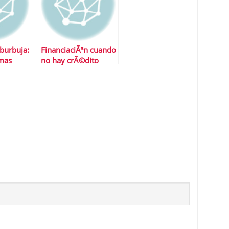
burbuja:
FinanciaciÃ³n cuando
imas
no hay crÃ©dito