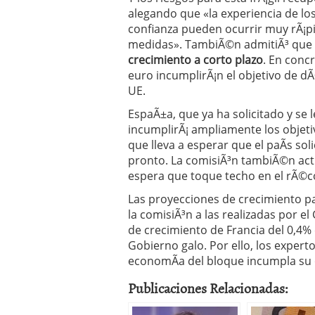
alegando que «la experiencia de l
confianza pueden ocurrir muy rÃ¡pid
medidas». TambiÃ©n admitiÃ³ que
crecimiento a corto plazo
. En concr
euro incumplirÃ¡n el objetivo de dÃ
UE.
EspaÃ±a, que ya ha solicitado y se
incumplirÃ¡ ampliamente los objetiv
que lleva a esperar que el paÃ­s so
pronto. La comisiÃ³n tambiÃ©n actu
espera que toque techo en el rÃ©co
Las proyecciones de crecimiento pa
la comisiÃ³n a las realizadas por e
de crecimiento de Francia del 0,4%
Gobierno galo. Por ello, los exper
economÃ­a del bloque incumpla su o
Publicaciones Relacionadas: