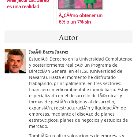
Alea Jacta Est: Sareb
es una realidad
Â¿CÃ³mo obtener un
6% o un 7% sin
riesgo?
Autor
JosÃ© Barta Juarez
EstudiÃ© Derecho en la Universidad Complutense
y posteriormente realicÃ© un Programa de
DirecciÃ³n General en el IESE (Universidad de
Navarra). Hasta el momento he disfrutado
trabajando, principalmente, en tres sectores:
financiero, medioambiental e inmobiliario. Estoy
especializado en el desarrollo de tÃ©cnicas y
formas de gestiÃ³n dirigidas al desarrollo,
expansiÃ³n, reestructuraciÃ³n y liquidaciÃ³n de
empresas, mediante el diseÃ±o de planes
estratÃ©gicos, planes de negocios y estudios de
mercado.
TambiÃ©n realizo valoraciones de empresas y