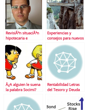
del tipo IVA
RevisiÃ³n situaciÃ³n
Experiencias y
hipotecaria e
consejos para nuevos
inmobiliaria en 2011
#inversores en
y perspectivas para
#bolsa
2012
Â¿A alguien le suena
Rentabilidad Letras
la palabra Socimi?
del Tesoro y Deuda
Publica