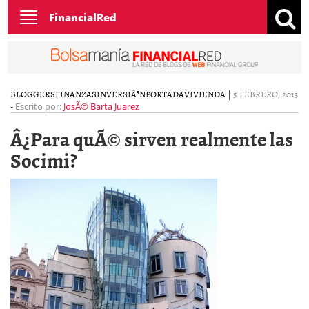
Toggle
FinancialRed
navigation
BLOGGERS
FINANZAS
INVERSIÃ³N
PORTADA
VIVIENDA
|
5 FEBRERO, 2013
-
Escrito por:
JosÃ© Barta Juarez
Â¿Para quÃ© sirven realmente las
Socimi?