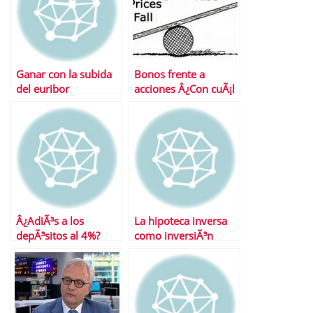
Ganar con la subida
Bonos frente a
del euribor
acciones Â¿Con cuÃ¡l
nos quedamos?
Â¿AdiÃ³s a los
La hipoteca inversa
depÃ³sitos al 4%?
como inversiÃ³n