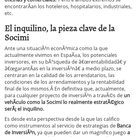
encontrarÃ­an los hoteleros, hospitalarios, industriales,
etc.
El inquilino, la pieza clave de la
Socimi
Ante una situaciÃ³n econÃ³mica como la que
actualmente vivimos en EspaÃ±a, los potenciales
inversores, en su bÃºsqueda de â€œrentabilidadâ€ y
â€œgarantÃ­as en la inversiÃ³nâ€ a medio plazo, se
centraran en la calidad de los arrendatarios, las
condiciones de los arrendamientos y la rentabilidad
final de los mismos.Â
En definitiva que, actualmente,
para cualquier proyecto de inversiÃ³n a travÃ©s de
un
vehÃ­culo como la Socimi lo realmente estratÃ©gico
serÃ¡ el inquilino.
Es desde esta perspectiva desde la que las califico
como instrumentos al servicio de estrategias de
Banca
de InversiÃ³n,
ya que pueden dar un magnifico juego
a