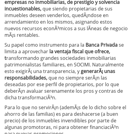
empresas no inmobiliarias, de prestigio y solvencia
incuestionables,
que siendo propietarias de sus
inmuebles deseen venderlos, quedÃ¡ndose en
arrendamiento en los mismos, asignando estos
nuevos recursos econÃ³micos a sus lÃ­neas de negocio
mÃ¡s rentables.
Su papel como instrumento para la
Banca Privada
se
limita a aprovechar
la ventaja fiscal que ofrece,
t
ransformando grandes sociedades inmobiliarias
patrimonialistas familiares, en SOCIMI. Naturalmente
esto exigirÃ¡ una transparencia, y
generarÃ¡ unas
responsabilidades,
que no siempre serÃ¡n las
deseadas por ese perfil de propietarios, por lo que
deberÃ¡n avaluar serenamente los pros y contras de
dicha transformaciÃ³n.
Para lo que no servirÃ¡n (ademÃ¡s de lo dicho sobre el
ahorro de las familias) es para deshacerse (a buen
precio) de los inmuebles invendibles por parte de
algunas promotoras, ni para obtener financiaciÃ³n
para nuevas promociones.