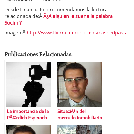
Desde FinancialRed recomendamos la lectura
relacionada de:Â
Â¿A alguien le suena la palabra
Socimi?
Imagen:Â
http://www.flickr.com/photos/smashedpasta
Publicaciones Relacionadas:
La importancia de la
SituaciÃ³n del
PÃ©rdida Esperada
mercado inmobiliario
espaÃ±ol
independientemente