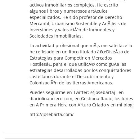
activos inmobiliarios complejos. He escrito
algunos libros y numerosos artÃ­culos
especializados. He sido profesor de Derecho
Mercantil, Urbanismo Sostenible y AnÃ¡lisis de
Inversiones y valoraciÃ³n de Inmuebles y
Sociedades Inmobiliarias.
La actividad profesional que mÃ¡s me satisface la
he reflejado en un libro titulado â€œDiseÃ±o de
Estrategias para Competir en Mercados
Hostilesâ€, para el que utilicÃ© como guÃ­a las
estrategias desarrolladas por los conquistadores
castellanos durante el Descubrimiento y
ColonizaciÃ³n de las tierras Americanas.
Puedes seguirme en Twitter: @josebartaj , en
diariofinanciero.com, en Gestiona Radio, los lunes
en A Primera Hora con Arturo Criado y en mi blog:
http://josebarta.com/