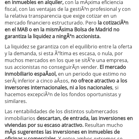
en inmuebles en alquiler,
con la mÃ¡xima eficiencia
fiscal, con las ventajas de la gestiÃ³n profesional y con
la relativa transparencia que exige cotizar en un
mercado financiero estructurado. Pero
la cotizaciÃ³n
en el MAB o en la mismÃ­sima Bolsa de Madrid no
garantiza la liquidez a ningÃºn accionista.
La liquidez se garantiza con el equilibrio entre la oferta
y la demanda, si esta Ãºltima es escasa, o nula, por
muchos mercados en los que se sitÃºe una empresa,
sus accionistas no conseguirÃ¡n vender.
El mercado
inmobiliario espaÃ±ol,
en un periodo que estimo no
serÃ¡ inferior a cinco aÃ±os,
no ofrece atractivo a los
inversores internacionales, ni a los nacionales
, si
hacemos excepciÃ³n de los fondos oportunistas y
similares.
Las rentabilidades de los distintos submercados
inmobiliarios
descartan, de entrada, las inversiones en
viviendas por su escaso atractivo.
Resultan mucho
mÃ¡s sugerentes las inversiones en inmuebles de
oficinas y comerciales.
Y entre ambos extremos se