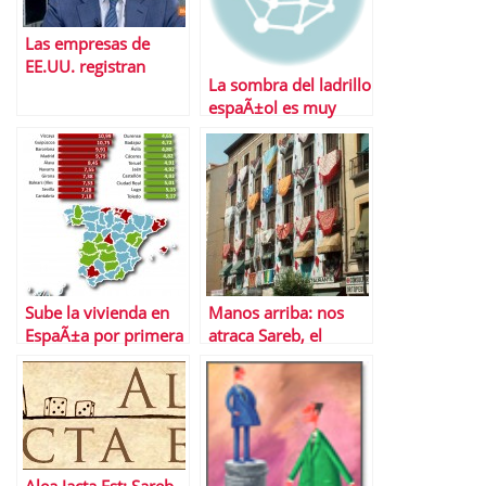
Las empresas de
EE.UU. registran
La sombra del ladrillo
beneficios rÃ©cord
espaÃ±ol es muy
alargada
Sube la vivienda en
Manos arriba: nos
EspaÃ±a por primera
atraca Sareb, el
vez en lo que va de
banco malo
aÃ±o