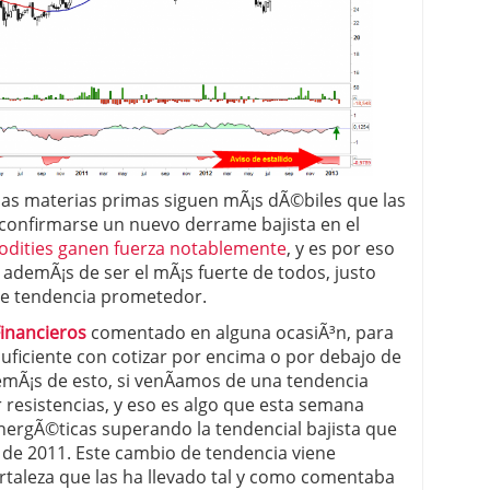
 las materias primas siguen mÃ¡s dÃ©biles que las
 confirmarse un nuevo derrame bajista en el
dities ganen fuerza notablemente
, y es por eso
ademÃ¡s de ser el mÃ¡s fuerte de todos, justo
e tendencia prometedor.
inancieros
comentado en alguna ocasiÃ³n, para
uficiente con cotizar por encima o por debajo de
emÃ¡s de esto, si venÃ­amos de una tendencia
r resistencias, y eso es algo que esta semana
nergÃ©ticas superando la tendencial bajista que
 de 2011. Este cambio de tendencia viene
aleza que las ha llevado tal y como comentaba