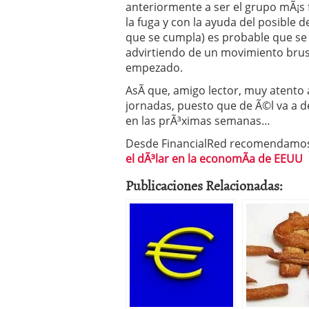
anteriormente a ser el grupo mÃ¡s f
la fuga y con la ayuda del posible 
que se cumpla) es probable que se d
advirtiendo de un movimiento brus
empezado.
AsÃ­ que, amigo lector, muy atento
jornadas, puesto que de Ã©l va a
en las prÃ³ximas semanas…
Desde FinancialRed recomendamos 
el dÃ³lar en la economÃ­a de EEUU
Publicaciones Relacionadas: