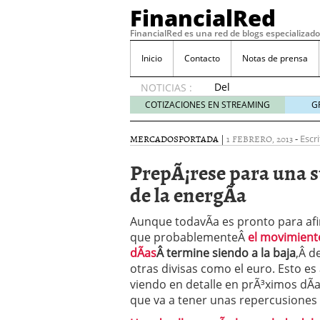
FinancialRed
FinancialRed es una red de blogs especializado
Inicio
Contacto
Notas de prensa
Del
NOTICIAS :
depósito
COTIZACIONES EN STREAMING
G
a la
diversificación:
MERCADOS
PORTADA
|
1 FEBRERO, 2013
-
Escri
cómo
está
PrepÃ¡rese para una s
cambiando
de la energÃ­a
la
gestión
del
Aunque todavÃ­a es pronto para afir
ahorro
que probablementeÂ
el movimient
en
dÃ­as
Â termine siendo a la baja
,Â d
España
otras divisas como el euro. Esto es
05/08/2026
viendo en detalle en prÃ³ximos dÃ­
Seguros de convenio en
que va a tener unas repercusiones
descubren cuando ya e
ReseÃ±a de SIFX: Lo Qu