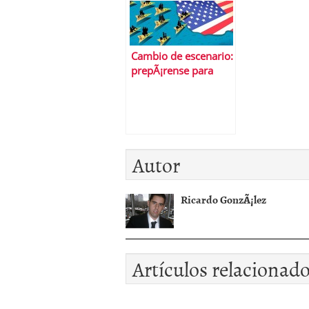
Cambio de escenario:
prepÃ¡rense para
convivir con un
dÃ³lar fuerte
Autor
Ricardo GonzÃ¡lez
Artículos relacionad