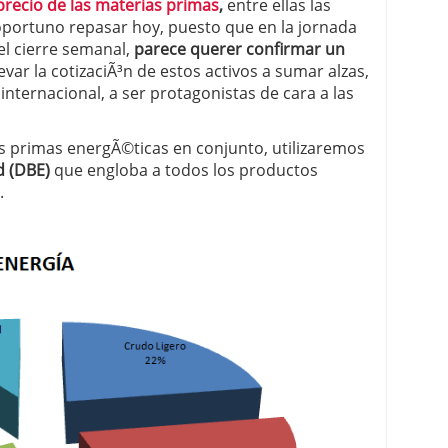
 precio de las materias primas
,
entre ellas las
 oportuno repasar hoy, puesto que en la jornada
 proceso tradicional: ventajas reales para pymes
 el cierre semanal,
parece querer confirmar un
evar la cotizaciÃ³n de estos activos a sumar alzas,
a mÃ©dica cuando trabajas por cuenta propia
internacional, a ser protagonistas de cara a las
s primas energÃ©ticas en conjunto, utilizaremos
d (DBE)
que engloba a todos los productos
.