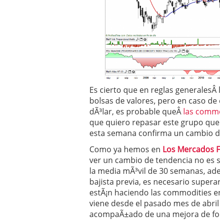
Es cierto que en reglas generalesÂ
bolsas de valores, pero en caso de
dÃ³lar, es probable queÂ
las commo
que quiero repasar este grupo que 
esta semana confirma un cambio d
Como ya hemos en
Los Mercados F
ver un cambio de tendencia no es s
la media mÃ³vil de 30 semanas, ad
bajista previa, es necesario supera
estÃ¡n haciendo las commodities e
viene desde el pasado mes de abril
acompaÃ±ado de una mejora de fort