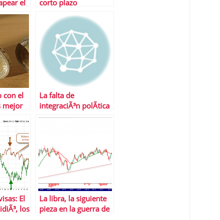
apear el
corto plazo
o con el
La falta de
s mejor
integraciÃ³n polÃ­tica
pasa factura a Europa
isas: El
La libra, la siguiente
idiÃ³, los
pieza en la guerra de
l control
divisas