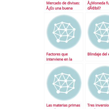
Mercado de divisas:
Â¿Moneda fu
Â¿Es una buena
dÃ©bil?
opciÃ³n invertir en
ellas?
Factores que
Blindaje del
interviene en la
oferta y la demanda
de divisas
Las materias primas
Tres inversi