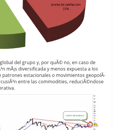
global del grupo y, por quÃ© no, en caso de
³n mÃ¡s diversificada y menos expuesta a los
de patrones estacionales o movimientos geopolÃ­
ercusiÃ³n entre las commodities, reduciÃ©ndose
erativa.