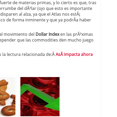
uerte de materias primas, y lo cierto es que, tras
derrumbe del dÃ³lar (ojo que esto es importante
isparen al alza, ya que el Atlas nos estÃ¡
co de forma inminente y que ya podrÃ­a haber
 al movimiento del
Dollar Index
en las prÃ³ximas
 depender que las commodities den mucho juego
la lectura relacionada de:Â
AsÃ­ impacta ahora