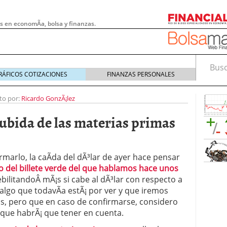
s en economÃ­a, bolsa y finanzas.
Busca
RÁFICOS COTIZACIONES
FINANZAS PERSONALES
to por:
Ricardo GonzÃ¡lez
ubida de las materias primas
marlo, la caÃ­da del dÃ³lar de ayer hace pensar
o del billete verde del que hablamos hace unos
ebilitandoÂ mÃ¡s si cabe al dÃ³lar con respecto a
 algo que todavÃ­a estÃ¡ por ver y que iremos
as, pero que en caso de confirmarse, considero
 pymes: la obligación que muchas empresas
 que habrÃ¡ que tener en cuenta.
s demasiado tarde
20/07/2026
e Deben Saber los Traders Mexicanos Antes de