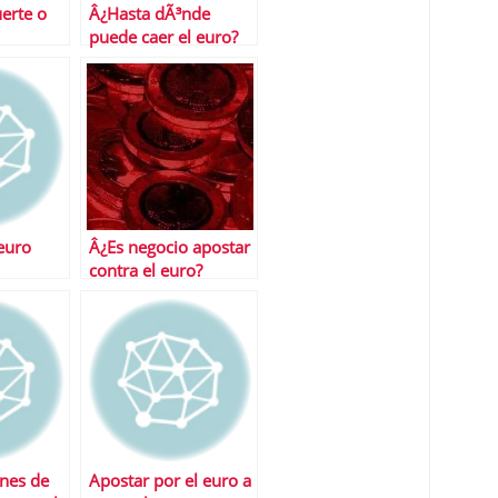
erte o
Â¿Hasta dÃ³nde
puede caer el euro?
 euro
Â¿Es negocio apostar
contra el euro?
ones de
Apostar por el euro a