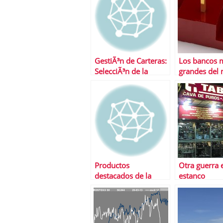
GestiÃ³n de Carteras:
Los bancos 
SelecciÃ³n de la
grandes del
cartera Ã³ptima
otra vez
Productos
Otra guerra 
destacados de la
estanco
semana