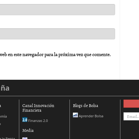
web en este navegador para la próxima vez que comente.
aña
a
Canal Innovación
Blogs de Bolsa
Financiera
Aprender Bolsa
omía
Finanzas 2.0
o
Media
 la Renta