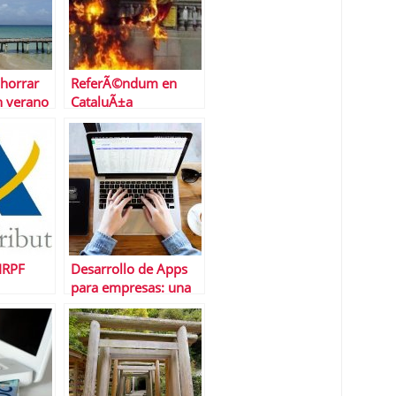
horrar
ReferÃ©ndum en
 verano
CataluÃ±a
IRPF
Desarrollo de Apps
para empresas: una
herramienta para el
progreso