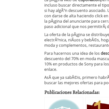
incluso buscar directamente el ti
si hay algÃºn descuento asociado.
con darse de alta haciendo click en 
la pÃ¡gina del anunciante para cer
paso adicional que nos permitirÃ¡ d
La oferta de la pÃ¡gina se distribuy
electrÃ³nica, niÃ±os y bebÃ©s, hogar
moda y complementos, restaurantes
Para hacernos una idea de los
desc
descuento del 70% en moda masculi
10% en productos de Sony para los 
enlace.
AsÃ­ que ya sabÃ©is, primero habr
buscar las mejores ofertas para 
Publicaciones Relacionadas: