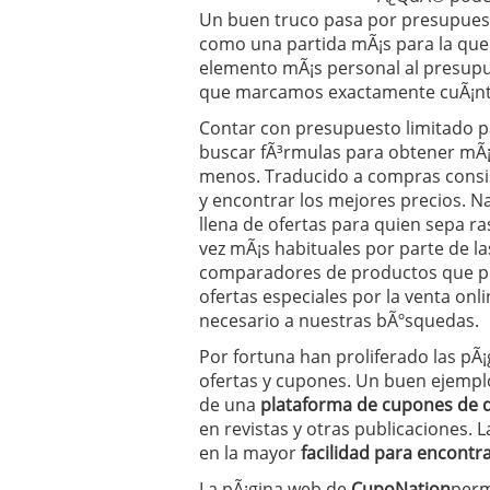
Operar
29/06/2026
Un buen truco pasa por presupuest
Crear empresa online vs
como una partida mÃ¡s para la que
29/05/2026
elemento mÃ¡s personal al presupu
CÃ³mo afrontar una baj
que marcamos exactamente cuÃ¡nto
26/05/2026
Contar con presupuesto limitado 
buscar fÃ³rmulas para obtener mÃ¡
menos. Traducido a compras consist
y encontrar los mejores precios. Na
llena de ofertas para quien sepa r
vez mÃ¡s habituales por parte de l
comparadores de productos que p
ofertas especiales por la venta onli
necesario a nuestras bÃºsquedas.
Por fortuna han proliferado las pÃ¡
ofertas y cupones. Un buen ejemplo
de una
plataforma de cupones de 
en revistas y otras publicaciones. 
en la mayor
facilidad para encont
La pÃ¡gina web de
CupoNation
perm