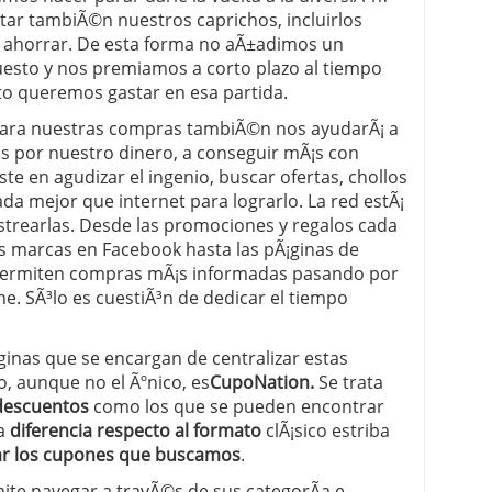
ar tambiÃ©n nuestros caprichos, incluirlos
 proceso tradicional: ventajas reales para pymes
 ahorrar. De esta forma no aÃ±adimos un
esto y nos premiamos a corto plazo al tiempo
a mÃ©dica cuando trabajas por cuenta propia
 queremos gastar en esa partida.
para nuestras compras tambiÃ©n nos ayudarÃ¡ a
s por nuestro dinero, a conseguir mÃ¡s con
e en agudizar el ingenio, buscar ofertas, chollos
da mejor que internet para lograrlo. La red estÃ¡
astrearlas. Desde las promociones y regalos cada
as marcas en Facebook hasta las pÃ¡ginas de
ermiten compras mÃ¡s informadas pasando por
ne. SÃ³lo es cuestiÃ³n de dedicar el tiempo
ginas que se encargan de centralizar estas
, aunque no el Ãºnico, es
CupoNation
.
Se trata
descuentos
como los que se pueden encontrar
La
diferencia respecto al formato
clÃ¡sico estriba
rar los cupones que buscamos
.
ite navegar a travÃ©s de sus categorÃ­a e