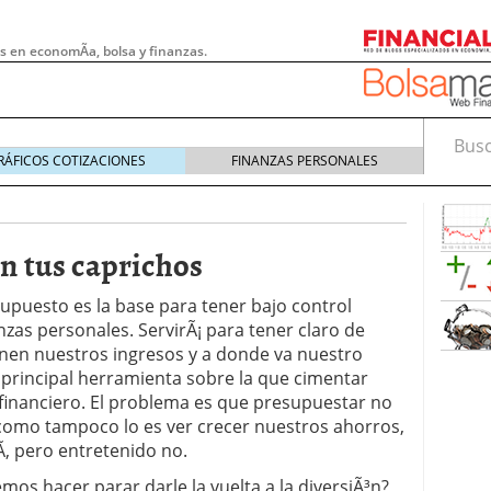
s en economÃ­a, bolsa y finanzas.
Busca
RÁFICOS COTIZACIONES
FINANZAS PERSONALES
 tus caprichos
puesto es la base para tener bajo control
nzas personales. ServirÃ¡ para tener claro de
nen nuestros ingresos y a donde va nuestro
a principal herramienta sobre la que cimentar
financiero. El problema es que presupuestar no
 como tampoco lo es ver crecer nuestros ahorros,
 pymes: la obligación que muchas empresas
­, pero entretenido no.
s demasiado tarde
20/07/2026
e Deben Saber los Traders Mexicanos Antes de
s hacer parar darle la vuelta a la diversiÃ³n?