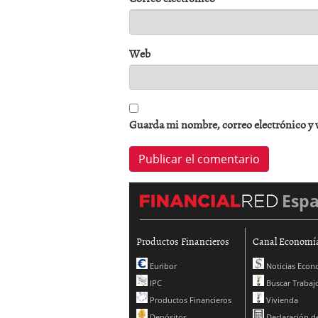
Web
Guarda mi nombre, correo electrónico y 
Esp
Productos Financieros
Canal Economí
Euribor
Noticias Econ
IPC
Buscar Trabaj
Productos Financieros
Vivienda
Depósitos
Declaración de