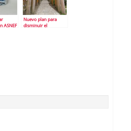
ar
Nuevo plan para
on ASNEF
disminuir el
impuesto de
sociedades en JapÃ³n