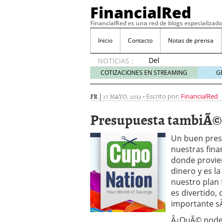
FinancialRed
FinancialRed es una red de blogs especializado
Inicio
Contacto
Notas de prensa
Del
NOTICIAS :
depósito
COTIZACIONES EN STREAMING
G
a la
diversificación:
FR
|
17 MAYO, 2013
-
Escrito por:
FinancialRed
cómo
está
Presupuesta tambiÃ©n
cambiando
la
Un buen presu
gestión
nuestras fina
del
ahorro
donde provie
en
dinero y es l
España
nuestro plan 
05/08/2026
es divertido,
Seguros de convenio en
importante sÃ
descubren cuando ya e
ReseÃ±a de SIFX: Lo Qu
Â¿QuÃ© podemo