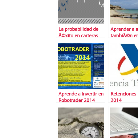
La probabilidad de
Aprender a a
Ã©xito en carteras
tambiÃ©n en
direccionales alcistas
estÃ¡ por debajo del
50%
Aprende a invertir en
Retenciones 
Robotrader 2014
2014