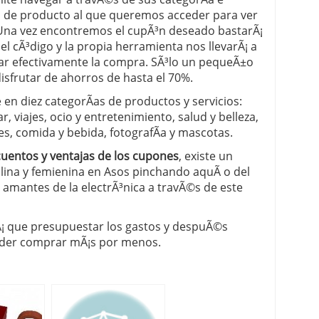
po de producto al que queremos acceder para ver
 Una vez encontremos el cupÃ³n deseado bastarÃ¡
el cÃ³digo y la propia herramienta nos llevarÃ¡ a
rar efectivamente la compra. SÃ³lo un pequeÃ±o
isfrutar de ahorros de hasta el 70%.
e en diez categorÃ­as de productos y servicios:
, viajes, ocio y entretenimiento, salud y belleza,
, comida y bebida, fotografÃ­a y mascotas.
uentos y ventajas de los cupones
, existe un
na y femienina en Asos pinchando aquÃ­ o del
amantes de la electrÃ³nica a travÃ©s de este
Ã¡ que presupuestar los gastos y despuÃ©s
poder comprar mÃ¡s por menos.