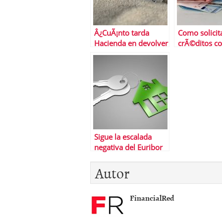
Â¿CuÃ¡nto tarda
Como solicit
Hacienda en devolver
crÃ©ditos c
el dinero de la
en Cashper
declaraciÃ³n de la
renta?
Sigue la escalada
negativa del Euribor
Â¿hasta cuÃ¡ndo?
Autor
FinancialRed