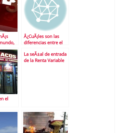
mÃ¡s
Â¿CuÃ¡les son las
 mundo,
diferencias entre el
barril brent y el west
La seÃ±al de entrada
texas?
de la Renta Variable
es refrendada por las
curvas de
probabilidad de
Ã©xito
en el