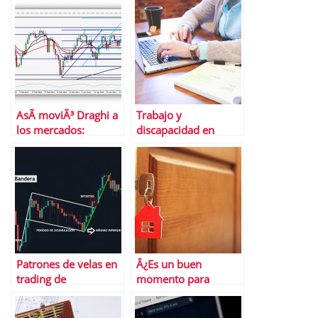
AsÃ­ moviÃ³ Draghi a
Trabajo y
los mercados:
discapacidad en
resumen de la
internet
semana
Patrones de velas en
Â¿Es un buen
trading de
momento para
criptomonedas:
invertir en un
quÃ© indica el
inmueble para