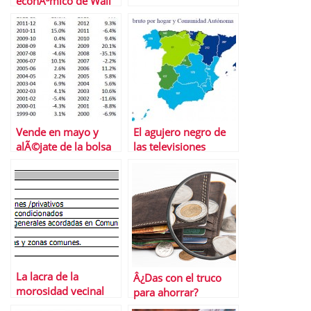
econÃ³mico de Wall
Street
Vende en mayo y
El agujero negro de
alÃ©jate de la bolsa
las televisiones
autonÃ³micas
La lacra de la
Â¿Das con el truco
morosidad vecinal
para ahorrar?