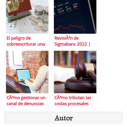
patrÃ³n de bandera
alquilar?
alcista
El peligro de
RevisiÃ³n de
sobreescriturar una
Sigmabanc 2022 |
vivienda
Pros y contras
descubiertos
CÃ³mo gestionar un
CÃ³mo tributan las
canal de denuncias
costas procesales
Autor