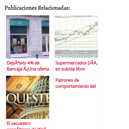
Publicaciones Relacionadas:
DepÃ³sito 4% de
Supermercados DÃA,
Bancaja Â¿Una oferta
en subida libre
para no dejar
Patrones de
escapar?
comportamiento del
IBEX35 en las
primeras semanas de
abril
El secuestro