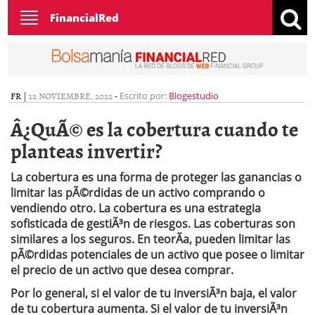
Toggle
FinancialRed
navigation
FR
|
12 NOVIEMBRE, 2022
-
Escrito por:
Blogestudio
Â¿QuÃ© es la cobertura cuando te
planteas invertir?
La cobertura es una forma de proteger las ganancias o
limitar las pÃ©rdidas de un activo comprando o
vendiendo otro. La cobertura es una estrategia
sofisticada de gestiÃ³n de riesgos. Las coberturas son
similares a los seguros. En teorÃ­a, pueden limitar las
pÃ©rdidas potenciales de un activo que posee o limitar
el precio de un activo que desea comprar.
Por lo general, si el valor de tu inversiÃ³n baja, el valor
de tu cobertura aumenta. Si el valor de tu inversiÃ³n