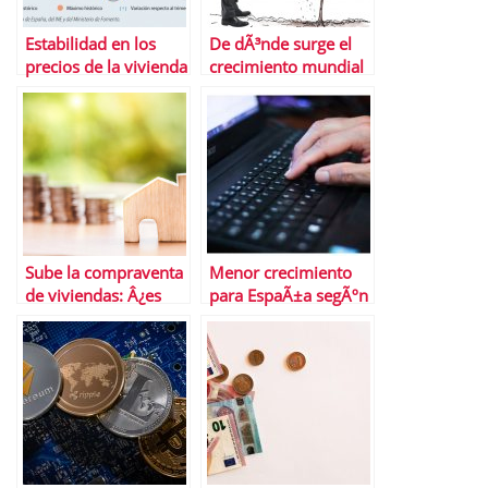
Estabilidad en los
De dÃ³nde surge el
precios de la vivienda
crecimiento mundial
Â¿QuÃ© cabe
esperar hasta final de
aÃ±o?
Sube la compraventa
Menor crecimiento
de viviendas: Â¿es
para EspaÃ±a segÃºn
una tendencia?
el FMI