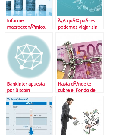
Informe
Â¿A quÃ© paÃ­ses
macroeconÃ³mico.
podemos viajar sin
Del 20 al 24 de enero
visado?
de 2014
Bankinter apuesta
Hasta dÃ³nde te
por Bitcoin
cubre el Fondo de
GarantÃ­a de
DepÃ³sitos