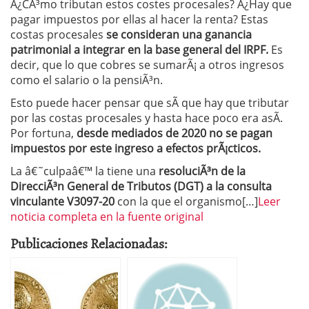
Â¿CÃ³mo tributan estos costes procesales? Â¿Hay que
pagar impuestos por ellas al hacer la renta? Estas
costas procesales
se consideran una ganancia
patrimonial a integrar en la base general del IRPF.
Es
decir, que lo que cobres se sumarÃ¡ a otros ingresos
como el salario o la pensiÃ³n.
Esto puede hacer pensar que sÃ­ que hay que tributar
por las costas procesales y hasta hace poco era asÃ­.
Por fortuna,
desde mediados de 2020 no se pagan
impuestos por este ingreso a efectos prÃ¡cticos.
La â€˜culpaâ€™ la tiene una
resoluciÃ³n de la
DirecciÃ³n General de Tributos (DGT) a la consulta
vinculante V3097-20
con la que el organismo[…]
Leer
noticia completa en la fuente original
Publicaciones Relacionadas: