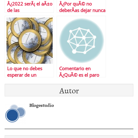
Â¿2022 serÃ¡ el aÃ±o
Â¿Por quÃ© no
de las
deberÃ­as dejar nunca
criptomonedas?
descubiertos en tus
cuentas?
Lo que no debes
Comentario en
esperar de un
Â¿QuÃ© es el paro
depÃ³sito bancario
de larga duraciÃ³n?
Autor
en 2021
por ISABEL
Blogestudio