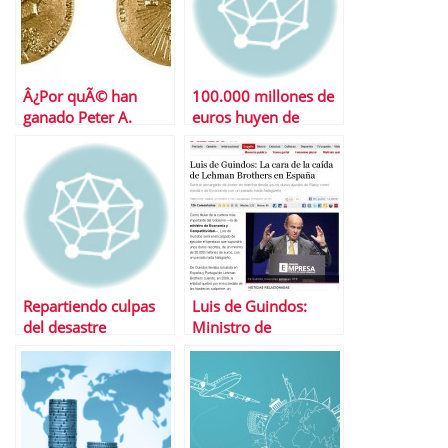
Â¿Por quÃ© han
100.000 millones de
ganado Peter A.
euros huyen de
Diamond, Dale T.
EspaÃ±a
Mortensen y
Christopher A.
Pissarides el Nobel
de EconomÃ­a?
Repartiendo culpas
Luis de Guindos:
del desastre
Ministro de
inmobiliario
EconomÃ­a y
Â¿CÃ³mo hemos
Competitividad
llegado hasta aquÃ­ y
quÃ© hacer ahora
con tu piso?