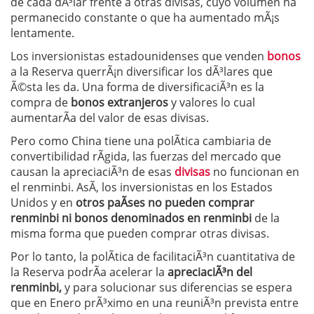
de cada dÃ³lar frente a otras divisas, cuyo volumen ha
permanecido constante o que ha aumentado mÃ¡s
lentamente.
Los inversionistas estadounidenses que venden
bonos
a la Reserva querrÃ¡n diversificar los dÃ³lares que
Ã©sta les da. Una forma de diversificaciÃ³n es la
compra de
bonos extranjeros
y valores lo cual
aumentarÃ­a del valor de esas divisas.
Pero como China tiene una polÃ­tica cambiaria de
convertibilidad rÃ­gida, las fuerzas del mercado que
causan la apreciaciÃ³n de esas
divisas
no funcionan en
el renminbi. AsÃ­, los inversionistas en los Estados
Unidos y en
otros paÃ­ses no pueden comprar
renminbi ni bonos denominados en renminbi
de la
misma forma que pueden comprar otras divisas.
Por lo tanto, la polÃ­tica de facilitaciÃ³n cuantitativa de
la Reserva podrÃ­a acelerar la
apreciaciÃ³n del
renminbi,
y para solucionar sus diferencias se espera
que en Enero prÃ³ximo en una reuniÃ³n prevista entre