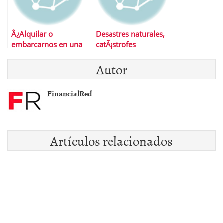
Â¿Alquilar o
Desastres naturales,
embarcarnos en una
catÃ¡strofes
hipoteca?
econÃ³micas
Autor
FinancialRed
Artículos relacionados