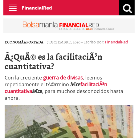
Toggle
FinancialRed
navigation
ECONOMÃ­A
PORTADA
|
7 DICIEMBRE, 2010
-
Escrito por:
FinancialRed
Â¿QuÃ© es la facilitaciÃ³n
cuantitativa?
Con la creciente
guerra de divisas
, leemos
repetidamente el tÃ©rmino
â€œ
facilitaciÃ³n
cuantitativa
â€œ
, para muchos desconocidos hasta
ahora.