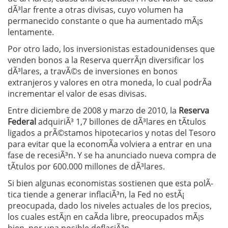
dÃ³lar frente a otras divisas, cuyo volumen ha
permanecido constante o que ha aumentado mÃ¡s
lentamente.
Por otro lado, los inversionistas estadounidenses que
venden bonos a la Reserva querrÃ¡n diversificar los
dÃ³lares, a travÃ©s de inversiones en bonos
extranjeros y valores en otra moneda, lo cual podrÃ­a
incrementar el valor de esas divisas.
Entre diciembre de 2008 y marzo de 2010, la
Reserva
Federal
adquiriÃ³ 1,7 billones de dÃ³lares en tÃ­tulos
ligados a prÃ©stamos hipotecarios y notas del Tesoro
para evitar que la economÃ­a volviera a entrar en una
fase de recesiÃ³n. Y se ha anunciado nueva compra de
tÃ­tulos por 600.000 millones de dÃ³lares.
Si bien algunas economistas sostienen que esta polÃ­
tica tiende a generar inflaciÃ³n, la Fed no estÃ¡
preocupada, dado los niveles actuales de los precios,
los cuales estÃ¡n en caÃ­da libre, preocupados mÃ¡s