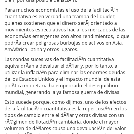
bien, por una posible deflaciÃ³n.
Para muchos economistas el uso de la facilitaciÃ³n
cuantitativa es en verdad una trampa de liquidez,
quienes sostienen que el dinero serÃ¡ orientado a
movimientos especulativos hacia los mercados de las
economÃ­as emergentes con altos rendimientos, lo que
podrÃ­a crear peligrosas burbujas de activos en Asia,
AmÃ©rica Latina y otros lugares.
Las rondas sucesivas de facilitaciÃ³n cuantitativa
equivaldrÃ­an a devaluar el dÃ³lar y, por lo tanto, a
utilizar la inflaciÃ³n para eliminar las enormes deudas
de los Estados Unidos y el impacto mundial de esta
polÃ­tica monetaria ha empeorado el desequilibrio
mundial, generando la ya famosa guerra de divisas.
Esto sucede porque, como dijimos, uno de los efectos
de la facilitaciÃ³n cuantitativa es la repercusiÃ³n en los
tipos de cambio entre el dÃ³lar y otras divisas con un
rÃ©gimen de flotaciÃ³n cambiaria, donde el mayor
volumen de dÃ³lares causa una devaluaciÃ³n del valor