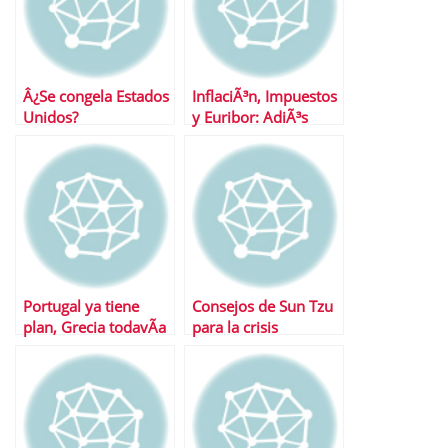
Â¿Se congela Estados
InflaciÃ³n, Impuestos
Unidos?
y Euribor: AdiÃ³s
salario
Portugal ya tiene
Consejos de Sun Tzu
plan, Grecia todavÃ­a
para la crisis
deberÃ¡ esperar
econÃ³mica