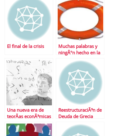
El final de la crisis
Muchas palabras y
ningÃºn hecho en la
reestructuraciÃ³n
bancaria
Una nueva era de
ReestructuraciÃ³n de
teorÃ­as econÃ³micas
Deuda de Grecia