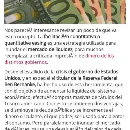
Nos pareciÃ³ interesante revisar un poco de que va
este concepto. La
facilitaciÃ³n cuantitativa o
quantitative easing
es una estrategia utilizada para
inundar el
mercado de liquidez
, para muchos
reemplaza la criticada impresiÃ³n de
dinero de los
distintos gobiernos
.
Desde el estallido de la
crisis el gobierno de Estados
Unidos
, y en especial el
titular de la Reserva Federal
Ben Bernanke,
ha hecho uso de esta herramienta, que
con el objetivo de aumentar la liquidez del sistema
econÃ³mico, efectuÃ³ compras masivas de tÃ­tulos del
Tesoro americano. Con esto se obtienen dos ventajas;
se disminuye la deuda pÃºblica y se incrementa el
dinero circulante, el que podrÃ¡ ser usado para alentar
el consumo. Pero paralelamente inundar el mercado
de dÃ³lares, causa una devaluaciÃ³n del valor de cada