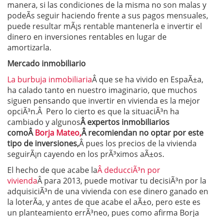
manera, si las condiciones de la misma no son malas y
podeÃ­s seguir haciendo frente a sus pagos mensuales,
puede resultar mÃ¡s rentable mantenerla e invertir el
dinero en inversiones rentables en lugar de
amortizarla.
Mercado inmobiliario
La burbuja inmobiliaria
Â que se ha vivido en EspaÃ±a,
ha calado tanto en nuestro imaginario, que muchos
siguen pensando que invertir en vivienda es la mejor
opciÃ³n.Â Pero lo cierto es que la situaciÃ³n ha
cambiado y algunos
Â
expertos inmobiliarios
como
Â
Borja Mateo,
Â
recomiendan no optar por este
tipo de inversiones,
Â pues los precios de la vivienda
seguirÃ¡n cayendo en los prÃ³ximos aÃ±os.
El hecho de que acabe la
Â deducciÃ³n por
vivienda
Â para 2013, puede motivar tu decisiÃ³n por la
adquisiciÃ³n de una vivienda con ese dinero ganado en
la loterÃ­a, y antes de que acabe el aÃ±o, pero este es
un planteamiento errÃ³neo, pues como afirma Borja