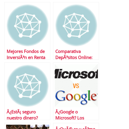
Mejores Fondos de
Comparativa
InversiÃ³n en Renta
DepÃ³sitos Online:
Variable Emergentes
ING, iBanesto,
Openbank, Uno-e y
TuBancaja
Â¿EstÃ¡ seguro
Â¿Google o
nuestro dinero?
Microsoft? Los
mercados prefieren