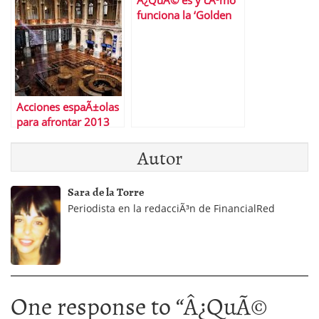
Â¿QuÃ© es y cÃ³mo
Google
funciona la ‘Golden
Visa’?
Acciones espaÃ±olas
para afrontar 2013
Autor
Sara de la Torre
Periodista en la redacciÃ³n de FinancialRed
One response to “
Â¿QuÃ©