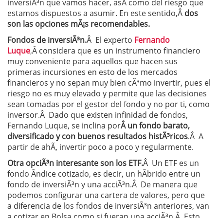
inversiÃ³n que vamos hacer, asÃ­ como del riesgo que
estamos dispuestos a asumir. En este sentido,Â
dos
son las opciones mÃ¡s recomendables.
Fondos de inversiÃ³n.
Â El experto
Fernando
Luque
,Â considera que es un instrumento financiero
muy conveniente para aquellos que hacen sus
primeras incursiones en esto de los mercados
financieros y no sepan muy bien cÃ³mo invertir, pues el
riesgo no es muy elevado y permite que las decisiones
sean tomadas por el gestor del fondo y no por ti, como
inversor.Â Dado que existen infinidad de fondos,
Fernando Luque, se inclina por
Â
un fondo barato,
diversificado y con buenos resultados histÃ³ricos
.Â A
partir de ahÃ­, invertir poco a poco y regularmente.
Otra opciÃ³n interesante son los ETF.
Â Un ETF es un
fondo Ã­ndice cotizado, es decir, un hÃ­brido entre un
fondo de inversiÃ³n y una acciÃ³n.Â De manera que
podemos configurar una cartera de valores, pero que
a diferencia de los fondos de inversiÃ³n anteriores, van
a cotizar en Bolsa como si fueran una acciÃ³n.Â Esto