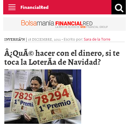
Toggle
FinancialRed
navigation
INVERSIÃ³N
|
18 DICIEMBRE, 2012
-
Escrito por:
Sara de la Torre
Â¿QuÃ© hacer con el dinero, si te
toca la LoterÃ­a de Navidad?