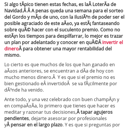
Si algo tÃ­pico tienen estas fechas, es laÂ LoterÃ­a de
Navidad.Â Â A penas queda una semana para el sorteo
del Gordo y mÃ¡s de uno, con la ilusiÃ³n de poder ser el
posible agraciado de este aÃ±o, ya estÃ¡ fantaseando
sobre quÃ© hacer con el suculento premio. Como no
estÃ¡n los tiempos para despilfarrar, lo mejor es trazar
un plan por adelantado y conocer en quÃ©Â
invertir el
dinero
Â para obtener una mayor rentabilidad del
mismo.
Lo cierto es que muchos de los que han ganado en
aÃ±os anteriores, se encuentran a dÃ­a de hoy con
mucho menos dinero.Â Y es que si el premio no es
bien gestionado eÂ invertidoÂ se va fÃ¡cilmente por
dÃ³nde ha venido.
Ante todo, y una vez celebrado con buen champÃ¡n y
en compaÃ±Ã­a, lo primero que tienes que hacer es
meditar y razonar tus decisiones,
Â
tapar agujeros
pendientes
, dejarte asesorar por profesionales
y
Â
pensar en el largo plazo
. Y es que si preguntas por