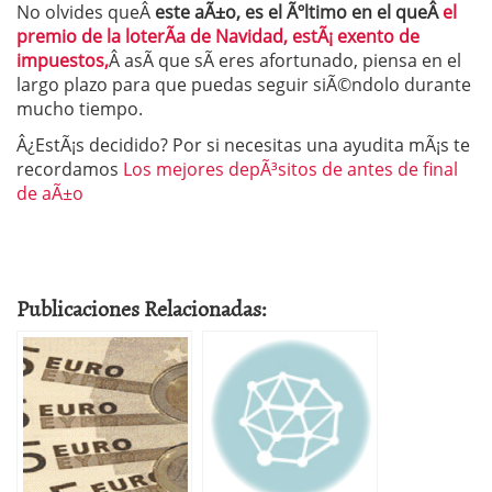
No olvides queÂ
este aÃ±o, es el Ãºltimo en el que
Â
el
premio de la loterÃ­a de Navidad, estÃ¡ exento de
impuestos,
Â asÃ­ que sÃ­ eres afortunado, piensa en el
largo plazo para que puedas seguir siÃ©ndolo durante
mucho tiempo.
Â¿EstÃ¡s decidido? Por si necesitas una ayudita mÃ¡s te
recordamos
Los mejores depÃ³sitos de antes de final
de aÃ±o
Publicaciones Relacionadas: