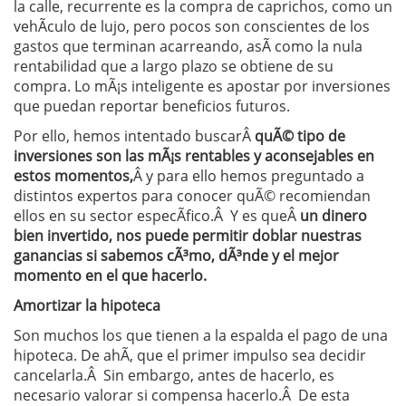
la calle, recurrente es la compra de caprichos, como un
vehÃ­culo de lujo, pero pocos son conscientes de los
gastos que terminan acarreando, asÃ­ como la nula
rentabilidad que a largo plazo se obtiene de su
compra. Lo mÃ¡s inteligente es apostar por inversiones
que puedan reportar beneficios futuros.
Por ello, hemos intentado buscarÂ
quÃ© tipo de
inversiones son las mÃ¡s rentables y aconsejables en
estos momentos,
Â y para ello hemos preguntado a
distintos expertos para conocer quÃ© recomiendan
ellos en su sector especÃ­fico.Â Y es queÂ
un dinero
bien invertido, nos puede permitir doblar nuestras
ganancias si sabemos cÃ³mo, dÃ³nde y el mejor
momento en el que hacerlo.
Amortizar la hipoteca
Son muchos los que tienen a la espalda el pago de una
hipoteca. De ahÃ­, que el primer impulso sea decidir
cancelarla.Â Sin embargo, antes de hacerlo, es
necesario valorar si compensa hacerlo.Â De esta