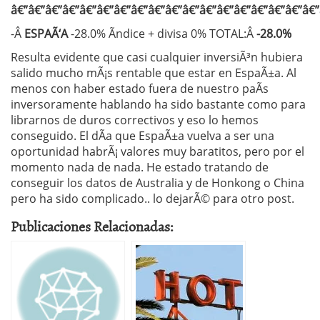
â€”â€”â€”â€”â€”â€”â€”â€”â€”â€”â€”â€”â€”â€”â€”â€”â€”â€”
-Â
ESPAÃ‘A
-28.0% Ã­ndice + divisa 0% TOTAL:Â
-28.0%
Resulta evidente que casi cualquier inversiÃ³n hubiera
salido mucho mÃ¡s rentable que estar en EspaÃ±a. Al
menos con haber estado fuera de nuestro paÃ­s
inversoramente hablando ha sido bastante como para
librarnos de duros correctivos y eso lo hemos
conseguido. El dÃ­a que EspaÃ±a vuelva a ser una
oportunidad habrÃ¡ valores muy baratitos, pero por el
momento nada de nada. He estado tratando de
conseguir los datos de Australia y de Honkong o China
pero ha sido complicado.. lo dejarÃ© para otro post.
Publicaciones Relacionadas: