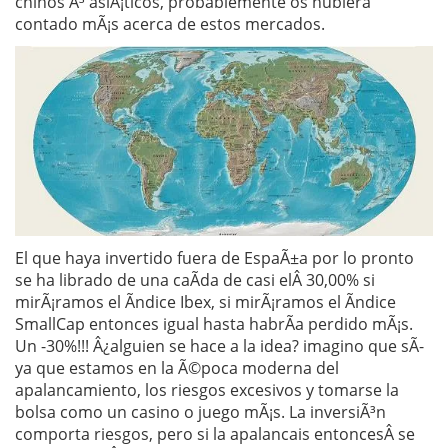
chinos Ã³ asiÃ¡ticos, probablemente os hubiera
contado mÃ¡s acerca de estos mercados.
El que haya invertido fuera de EspaÃ±a por lo pronto
se ha librado de una caÃ­da de casi elÂ 30,00% si
mirÃ¡ramos el Ã­ndice Ibex, si mirÃ¡ramos el Ã­ndice
SmallCap entonces igual hasta habrÃ­a perdido mÃ¡s.
Un -30%!!! Â¿alguien se hace a la idea? imagino que sÃ­
ya que estamos en la Ã©poca moderna del
apalancamiento, los riesgos excesivos y tomarse la
bolsa como un casino o juego mÃ¡s. La inversiÃ³n
comporta riesgos, pero si la apalancais entoncesÂ se