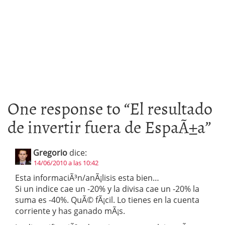
One response to “
El resultado
de invertir fuera de EspaÃ±a
”
Gregorio
dice:
14/06/2010 a las 10:42
Esta informaciÃ³n/anÃ¡lisis esta bien…
Si un indice cae un -20% y la divisa cae un -20% la
suma es -40%. QuÃ© fÃ¡cil. Lo tienes en la cuenta
corriente y has ganado mÃ¡s.