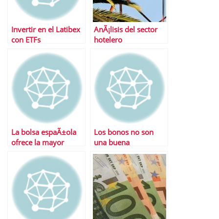
Invertir en el Latibex
AnÃ¡lisis del sector
con ETFs
hotelero
La bolsa espaÃ±ola
Los bonos no son
ofrece la mayor
una buena
rentabilidad por
oportunidad
dividendo en tiempos
de crisis