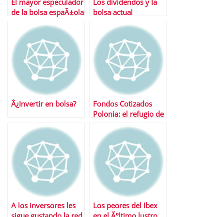
El mayor especulador
Los dividendos y la
de la bolsa espaÃ±ola
bolsa actual
se come la subida de
SOS
Â¿Invertir en bolsa?
Fondos Cotizados
Polonia: el refugio de
europa
A los inversores les
Los peores del Ibex
sigue gustando la red
en el Ãºltimo lustro