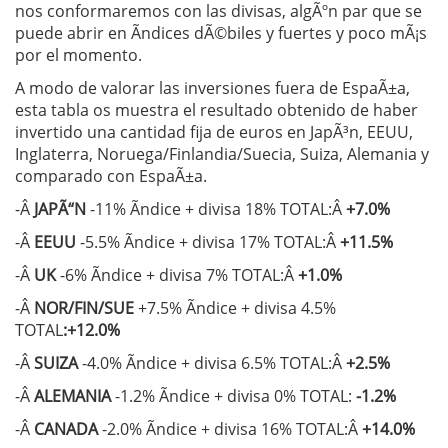
nos conformaremos con las divisas, algÃºn par que se
puede abrir en Ã­ndices dÃ©biles y fuertes y poco mÃ¡s
por el momento.
A modo de valorar las inversiones fuera de EspaÃ±a,
esta tabla os muestra el resultado obtenido de haber
invertido una cantidad fija de euros en JapÃ³n, EEUU,
Inglaterra, Noruega/Finlandia/Suecia, Suiza, Alemania y
comparado con EspaÃ±a.
-Â
JAPÃ“N
-11% Ã­ndice + divisa 18% TOTAL:Â
+7.0%
-Â
EEUU
-5.5% Ã­ndice + divisa 17% TOTAL:Â
+11.5%
-Â
UK
-6% Ã­ndice + divisa 7% TOTAL:Â
+1.0%
-Â
NOR/FIN/SUE
+7.5% Ã­ndice + divisa 4.5%
TOTAL
:+12.0%
-Â
SUIZA
-4.0% Ã­ndice + divisa 6.5% TOTAL:Â
+2.5%
-Â
ALEMANIA
-1.2% Ã­ndice + divisa 0% TOTAL:
-1.2%
-Â
CANADA
-2.0% Ã­ndice + divisa 16% TOTAL:Â
+14.0%