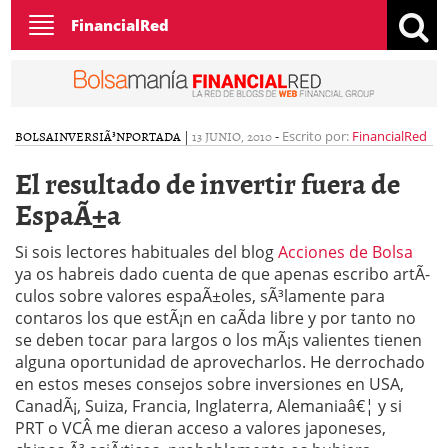
Toggle
FinancialRed
navigation
BOLSA
INVERSIÃ³N
PORTADA
|
13 JUNIO, 2010
-
Escrito por:
FinancialRed
El resultado de invertir fuera de
EspaÃ±a
Si sois lectores habituales del blog
Acciones de Bolsa
ya os habreis dado cuenta de que apenas escribo artÃ­
culos sobre valores espaÃ±oles, sÃ³lamente para
contaros los que estÃ¡n en caÃ­da libre y por tanto no
se deben tocar para largos o los mÃ¡s valientes tienen
alguna oportunidad de aprovecharlos. He derrochado
en estos meses consejos sobre inversiones en USA,
CanadÃ¡, Suiza, Francia, Inglaterra, Alemaniaâ€¦ y si
PRT o VCÂ me dieran acceso a valores japoneses,