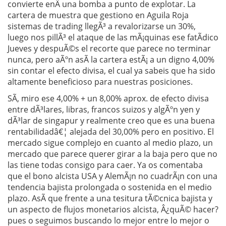
convierte enÂ una bomba a punto de explotar. La
cartera de muestra que gestiono en Aguila Roja
sistemas de trading llegÃ³ a revalorizarse un 30%,
luego nos pillÃ³ el ataque de las mÃ¡quinas ese fatÃ­dico
Jueves y despuÃ©s el recorte que parece no terminar
nunca, pero aÃºn asÃ­ la cartera estÃ¡ a un digno 4,00%
sin contar el efecto divisa, el cual ya sabeis que ha sido
altamente beneficioso para nuestras posiciones.
SÃ­, miro ese 4,00% + un 8,00% aprox. de efecto divisa
entre dÃ³lares, libras, francos suizos y algÃºn yen y
dÃ³lar de singapur y realmente creo que es una buena
rentabilidadâ€¦ alejada del 30,00% pero en positivo. El
mercado sigue complejo en cuanto al medio plazo, un
mercado que parece querer girar a la baja pero que no
las tiene todas consigo para caer. Ya os comentaba
que el bono alcista USA y AlemÃ¡n no cuadrÃ¡n con una
tendencia bajista prolongada o sostenida en el medio
plazo. AsÃ­ que frente a una tesitura tÃ©cnica bajista y
un aspecto de flujos monetarios alcista, Â¿quÃ© hacer?
pues o seguimos buscando lo mejor entre lo mejor o