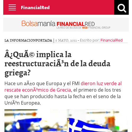
Toggle
FinancialRed
navigation
LA INFORMACION
PORTADA
|
5 MAYO, 2011
-
Escrito por:
FinancialRed
Â¿QuÃ© implica la
reestructuraciÃ³n de la deuda
griega?
Hace un aÃ±o que Europa y el FMI
dieron luz verde al
rescate econÃ³mico de Grecia
, el primero de los tres
que se han producido hasta la fecha en el seno de la
UniÃ³n Europea.