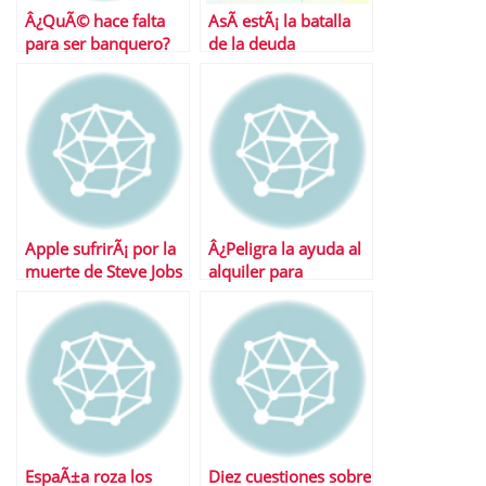
Â¿QuÃ© hace falta
AsÃ­ estÃ¡ la batalla
para ser banquero?
de la deuda
soberana: EspaÃ±a
gana a Italia y JapÃ³n
pero empata con
BÃ©lgica
Apple sufrirÃ¡ por la
Â¿Peligra la ayuda al
muerte de Steve Jobs
alquiler para
mÃ¡s a medio plazo
jÃ³venes?
EspaÃ±a roza los
Diez cuestiones sobre