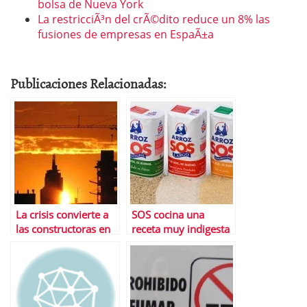
bolsa de Nueva York
La restricciÃ³n del crÃ©dito reduce un 8% las
fusiones de empresas en EspaÃ±a
Publicaciones Relacionadas:
La crisis convierte a
SOS cocina una
las constructoras en
receta muy indigesta
el caramelo mÃ¡s
para Ruiz-Mateos
dulce del Ibex