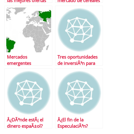
las mejores ofertas
mercado de cereales
en depÃ³sitos?
Mercados
Tres oportunidades
emergentes
de inversiÃ³n para
tiempos de crisis
Â¿DÃ³nde estÃ¡ el
Â¿El fin de la
dinero espaÃ±ol?
EspeculaciÃ³n?