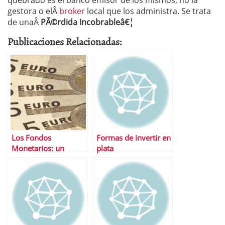
quebrado es el banco emisor de los mismos, no la
gestora o elÂ
broker
local que los administra. Se trata
de unaÂ
PÃ©rdida Incobrableâ€¦
Publicaciones Relacionadas:
Los Fondos
Formas de invertir en
Monetarios: un
plata
negocio solo para la
gestora