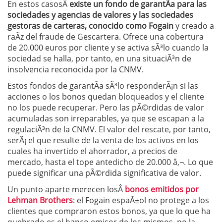
En estos casosÂ
existe un fondo de garantÃ­a para las
sociedades y agencias de valores y las sociedades
gestoras de carteras, conocido como Fogain
y creado a
raÃ­z del fraude de Gescartera. Ofrece una cobertura
de 20.000 euros por cliente y se activa sÃ³lo cuando la
sociedad se halla, por tanto, en una situaciÃ³n de
insolvencia reconocida por la CNMV.
Estos fondos de garantÃ­a sÃ³lo responderÃ¡n si las
acciones o los bonos quedan bloqueados y el cliente
no los puede recuperar. Pero las pÃ©rdidas de valor
acumuladas son irreparables, ya que se escapan a la
regulaciÃ³n de la CNMV. El valor del rescate, por tanto,
serÃ¡ el que resulte de la venta de los activos en los
cuales ha invertido el ahorrador, a precios de
mercado, hasta el tope antedicho de 20.000 â‚¬. Lo que
puede significar una pÃ©rdida significativa de valor.
Un punto aparte merecen losÂ
bonos emitidos por
Lehman Brothers
: el Fogain espaÃ±ol no protege a los
clientes que compraron estos bonos, ya que lo que ha