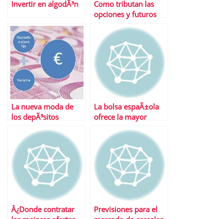
Invertir en algodÃ³n
Como tributan las
opciones y futuros
La nueva moda de
La bolsa espaÃ±ola
los depÃ³sitos
ofrece la mayor
combinados
rentabilidad por
dividendo en tiempos
de crisis
Â¿Donde contratar
Previsiones para el