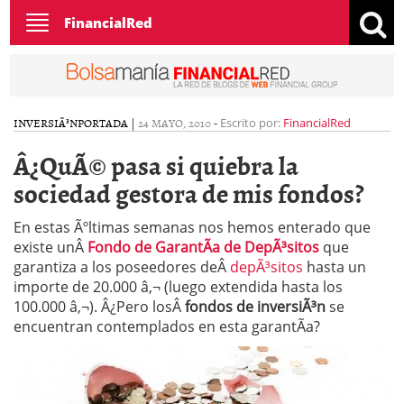
Toggle
FinancialRed
navigation
INVERSIÃ³N
PORTADA
|
24 MAYO, 2010
-
Escrito por:
FinancialRed
Â¿QuÃ© pasa si quiebra la
sociedad gestora de mis fondos?
En estas Ãºltimas semanas nos hemos enterado que
existe unÂ
Fondo de GarantÃ­a de DepÃ³sitos
que
garantiza a los poseedores deÂ
depÃ³sitos
hasta un
importe de 20.000 â‚¬ (luego extendida hasta los
100.000 â‚¬). Â¿Pero losÂ
fondos de inversiÃ³n
se
encuentran contemplados en esta garantÃ­a?