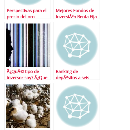
Perspectivas para el
Mejores Fondos de
precio del oro
InversiÃ³n Renta Fija
Corto Plazo
Â¿QuÃ© tipo de
Ranking de
inversor soy? Â¿Que
depÃ³sitos a seis
perfil de riesgo
meses
tengo?