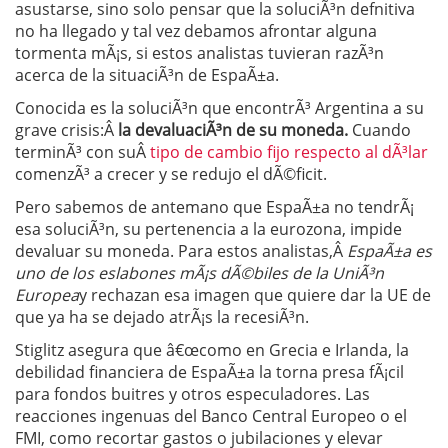
asustarse, sino solo pensar que la soluciÃ³n defnitiva
no ha llegado y tal vez debamos afrontar alguna
tormenta mÃ¡s, si estos analistas tuvieran razÃ³n
acerca de la situaciÃ³n de EspaÃ±a.
Conocida es la soluciÃ³n que encontrÃ³ Argentina a su
grave crisis:Â
la devaluaciÃ³n de su moneda.
Cuando
terminÃ³ con suÂ
tipo de cambio fijo respecto al dÃ³lar
comenzÃ³ a crecer y se redujo el dÃ©ficit.
Pero sabemos de antemano que EspaÃ±a no tendrÃ¡
esa soluciÃ³n, su pertenencia a la eurozona, impide
devaluar su moneda. Para estos analistas,Â
EspaÃ±a es
uno de los eslabones mÃ¡s dÃ©biles de la UniÃ³n
Europea
y rechazan esa imagen que quiere dar la UE de
que ya ha se dejado atrÃ¡s la recesiÃ³n.
Stiglitz asegura que â€œcomo en Grecia e Irlanda, la
debilidad financiera de EspaÃ±a la torna presa fÃ¡cil
para fondos buitres y otros especuladores. Las
reacciones ingenuas del Banco Central Europeo o el
FMI, como recortar gastos o jubilaciones y elevar