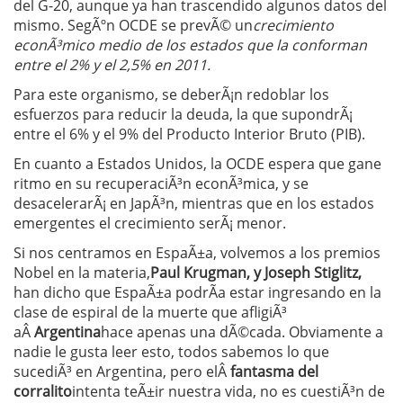
del G-20, aunque ya han trascendido algunos datos del
mismo. SegÃºn OCDE se prevÃ© un
crecimiento
econÃ³mico medio de los estados que la conforman
entre el 2% y el 2,5% en 2011.
Para este organismo, se deberÃ¡n redoblar los
esfuerzos para reducir la deuda, la que supondrÃ¡
entre el 6% y el 9% del Producto Interior Bruto (PIB).
En cuanto a Estados Unidos, la OCDE espera que gane
ritmo en su recuperaciÃ³n econÃ³mica, y se
desacelerarÃ¡ en JapÃ³n, mientras que en los estados
emergentes el crecimiento serÃ¡ menor.
Si nos centramos en EspaÃ±a, volvemos a los premios
Nobel en la materia,
Paul Krugman, y Joseph Stiglitz,
han dicho que EspaÃ±a podrÃ­a estar ingresando en la
clase de espiral de la muerte que afligiÃ³
aÂ
Argentina
hace apenas una dÃ©cada. Obviamente a
nadie le gusta leer esto, todos sabemos lo que
sucediÃ³ en Argentina, pero elÂ
fantasma del
corralito
intenta teÃ±ir nuestra vida, no es cuestiÃ³n de