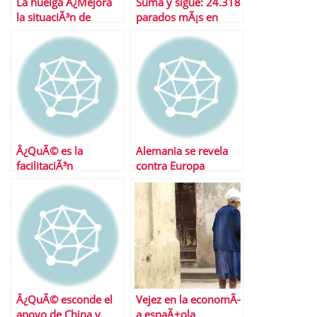
La huelga Â¿Mejora
Suma y sigue: 24.318
la situaciÃ³n de
parados mÃ¡s en
EspaÃ±a?
noviembre
Â¿QuÃ© es la
Alemania se revela
facilitaciÃ³n
contra Europa
cuantitativa?
Â¿QuÃ© esconde el
Vejez en la economÃ­
apoyo de China y
a espaÃ±ola