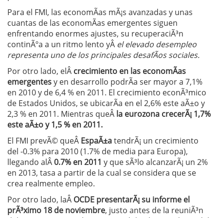
Para el FMI, las economÃ­as mÃ¡s avanzadas y unas
cuantas de las economÃ­as emergentes siguen
enfrentando enormes ajustes, su recuperaciÃ³n
continÃºa a un ritmo lento yÂ
el elevado desempleo
representa uno de los principales desafÃ­os sociales.
Por otro lado, elÂ
crecimiento en las economÃ­as
emergentes
y en desarrollo podrÃ­a ser mayor a 7,1%
en 2010 y de 6,4 % en 2011. El crecimiento econÃ³mico
de Estados Unidos, se ubicarÃ­a en el 2,6% este aÃ±o y
2,3 % en 2011. Mientras queÂ
la eurozona crecerÃ¡ 1,7%
este aÃ±o y 1,5 % en 2011.
El FMI prevÃ© queÂ
EspaÃ±a
tendrÃ¡ un crecimiento
del -0.3% para 2010 (1.7% de media para Europa),
llegando alÂ
0.7% en 2011
y que sÃ³lo alcanzarÃ¡ un 2%
en 2013, tasa a partir de la cual se considera que se
crea realmente empleo.
Por otro lado, laÂ
OCDE presentarÃ¡ su informe el
prÃ³ximo 18 de noviembre
, justo antes de la reuniÃ³n