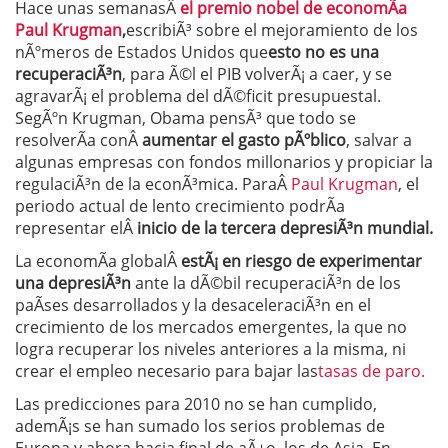
Hace unas semanasÂ
el premio nobel de economÃ­a
Paul Krugman
,
escribiÃ³ sobre el mejoramiento de los
nÃºmeros de Estados Unidos que
esto no es una
recuperaciÃ³n
, para Ã©l el PIB volverÃ¡ a caer, y se
agravarÃ¡ el problema del dÃ©ficit presupuestal.
SegÃºn Krugman, Obama pensÃ³ que todo se
resolverÃ­a conÂ
aumentar el gasto pÃºblico
, salvar a
algunas empresas con fondos millonarios y propiciar la
regulaciÃ³n de la econÃ³mica. ParaÂ
Paul Krugman
, el
periodo actual de lento crecimiento podrÃ­a
representar elÂ
inicio de la tercera depresiÃ³n mundial.
La economÃ­a globalÂ
estÃ¡ en riesgo de experimentar
una depresiÃ³n
ante la dÃ©bil recuperaciÃ³n de los
paÃ­ses desarrollados y la desaceleraciÃ³n en el
crecimiento de los mercados emergentes, la que no
logra recuperar los niveles anteriores a la misma, ni
crear el empleo necesario para bajar las
tasas de paro.
Las predicciones para 2010 no se han cumplido,
ademÃ¡s se han sumado los serios problemas de