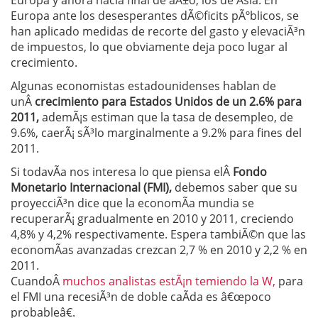
Europa y ahora hacia final de aÃ±o, los de Asia. En
Europa ante los desesperantes dÃ©ficits pÃºblicos, se
han aplicado medidas de recorte del gasto y elevaciÃ³n
de impuestos, lo que obviamente deja poco lugar al
crecimiento.
Algunas economistas estadounidenses hablan de
unÂ
crecimiento para Estados Unidos de un 2.6% para
2011,
ademÃ¡s estiman que la tasa de desempleo, de
9.6%, caerÃ¡ sÃ³lo marginalmente a 9.2% para fines del
2011.
Si todavÃ­a nos interesa lo que piensa elÂ
Fondo
Monetario Internacional (FMI),
debemos saber que su
proyecciÃ³n dice que la economÃ­a mundia se
recuperarÃ¡ gradualmente en 2010 y 2011, creciendo
4,8% y 4,2% respectivamente. Espera tambiÃ©n que las
economÃ­as avanzadas crezcan 2,7 % en 2010 y 2,2 % en
2011.
CuandoÂ
muchos analistas estÃ¡n temiendo la W,
para
el FMI una recesiÃ³n de doble caÃ­da es â€œpoco
probableâ€.