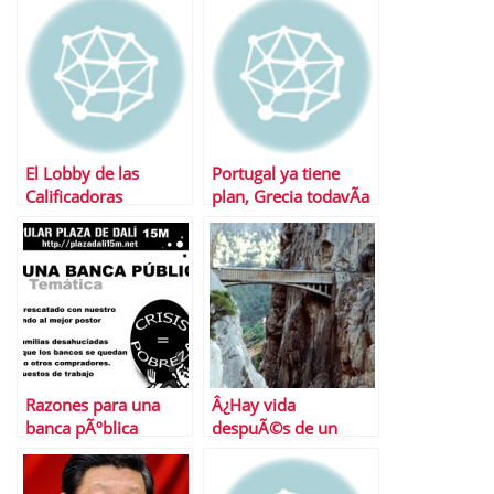
El Lobby de las
Portugal ya tiene
Calificadoras
plan, Grecia todavÃ­a
deberÃ¡ esperar
Razones para una
Â¿Hay vida
banca pÃºblica
despuÃ©s de un
rescate?