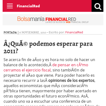
Toggle
FinancialRed
navigation
PORTADA
|
6 NOVIEMBRE, 2010
-
Escrito por:
FinancialRed
Â¿QuÃ© podemos esperar para
2011?
Se acerca fin de aÃ±o y es hora no solo de hacer un
balance de lo acontecido,Â
de pensar en cÃ³mo
cerramos el ejercicio fiscal
, sino tambiÃ©n de
proyectar el aÃ±o que viene. Para poder hacerlo es
necesario recurrir a lasÂ
opiniones de los expertos
,
aquellos economistas que mÃ¡s consideraciÃ³n
pÃºblica tienen, mayormente por haber acertado en
otras oportunidades el futuro econÃ³mico. AsÃ­,
cuando uno va a escuchar una conferencia de un