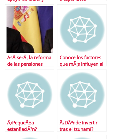
JapÃ³n a EspaÃ±a?
AsÃ­ serÃ¡ la reforma
Conoce los factores
de las pensiones
que mÃ¡s influyen al
calcular la jubilaciÃ³n
Â¿PequeÃ±a
Â¿DÃ³nde invertir
estanflaciÃ³n?
tras el tsunami?