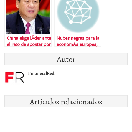
China elige lÃ­der ante
Nubes negras para la
el reto de apostar por
economÃ­a europea,
crecimiento
y tormenta torrencial
Autor
econÃ³mico o
en la espaÃ±ola
igualdad social
FinancialRed
Artículos relacionados