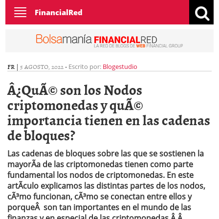
Toggle
FinancialRed
navigation
FR
|
5 AGOSTO, 2022
-
Escrito por:
Blogestudio
Â¿QuÃ© son los Nodos
criptomonedas y quÃ©
importancia tienen en las cadenas
de bloques?
Las cadenas de bloques sobre las que se sostienen la
mayorÃ­a de las criptomonedas tienen como parte
fundamental los nodos de criptomonedas. En este
artÃ­culo explicamos las distintas partes de los nodos,
cÃ³mo funcionan, cÃ³mo se conectan entre ellos y
porqueÂ son tan importantes en el mundo de las
finanzas y en especial de las criptomonedas.Â Â