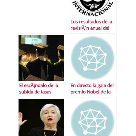
ahÃ­.
Los resultados de la
revisiÃ³n anual del
FMI a la economÃ­a
espaÃ±ola
El escÃ¡ndalo de la
En directo la gala del
subida de tasas
premio Nobel de la
universitarias
Paz 2013