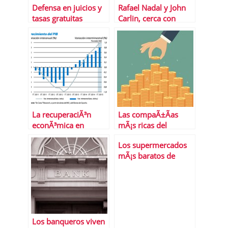
Defensa en juicios y
Rafael Nadal y John
tasas gratuitas
Carlin, cerca con
gracias a LegÃ¡litas
Banco Sabadell
La recuperaciÃ³n
Las compaÃ±Ã­as
econÃ³mica en
mÃ¡s ricas del
EspaÃ±a,
planeta
Los supermercados
Â¿consolidada?
mÃ¡s baratos de
EspaÃ±a
Los banqueros viven