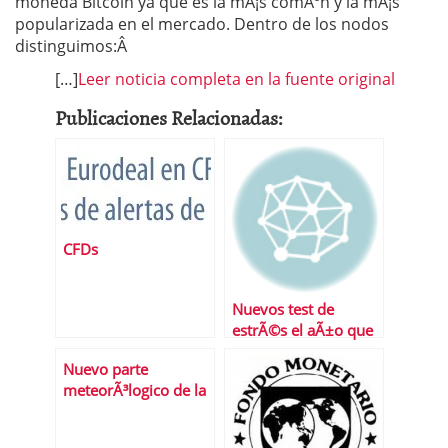
moneda Bitcoin ya que es la mÃ¡s comÃºn y la mÃ¡s
popularizada en el mercado. Dentro de los nodos
distinguimos:Â
[…]
Leer noticia completa en la fuente original
Publicaciones Relacionadas:
CFDs
Nuevos test de
estrÃ©s el aÃ±o que
viene
Nuevo parte
meteorÃ³logico de la
bolsa espaÃ±ola: los
nubarrones siguen