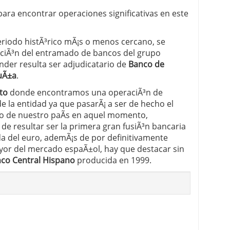
ra encontrar operaciones significativas en este
 proceso tradicional: ventajas reales para pymes
a mÃ©dica cuando trabajas por cuenta propia
eriodo histÃ³rico mÃ¡s o menos cercano, se
zaciÃ³n del entramado de bancos del grupo
der resulta ser adjudicatario de
Banco de
uÃ±a
.
to
donde encontramos una operaciÃ³n de
de la entidad ya que pasarÃ¡ a ser de hecho el
io de nuestro paÃ­s en aquel momento,
 de resultar ser la primera gran fusiÃ³n bancaria
ada del euro, ademÃ¡s de por definitivamente
yor del mercado espaÃ±ol, hay que destacar sin
co Central Hispano
producida en 1999.