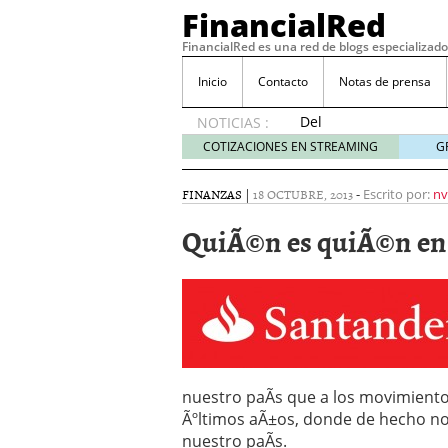
FinancialRed
FinancialRed es una red de blogs especializado
Inicio
Contacto
Notas de prensa
Del
NOTICIAS :
depósito
COTIZACIONES EN STREAMING
G
a la
diversificación:
FINANZAS
|
18 OCTUBRE, 2013
-
Escrito por:
nv
cómo
está
QuiÃ©n es quiÃ©n en
cambiando
la
gestión
del
ahorro
en
España
05/08/2026
nuestro paÃ­s que a los movimiento
Seguros de convenio en
Ãºltimos aÃ±os, donde de hecho n
descubren cuando ya e
nuestro paÃ­s.
ReseÃ±a de SIFX: Lo Qu