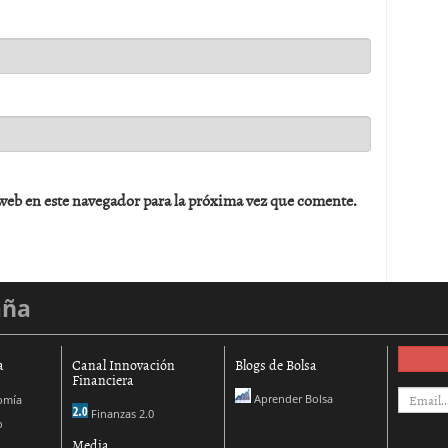
web en este navegador para la próxima vez que comente.
aña
a
Canal Innovación
Blogs de Bolsa
Financiera
Aprender Bolsa
omía
Finanzas 2.0
o
Media