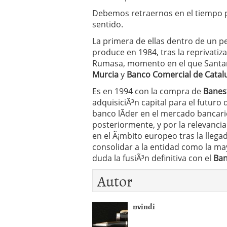
Operar
29/06/2026
Debemos retraernos en el tiempo pa
Crear empresa online vs
sentido.
29/05/2026
CÃ³mo afrontar una baj
La primera de ellas dentro de un p
26/05/2026
produce en 1984, tras la reprivati
Rumasa, momento en el que Santan
Murcia
y
Banco Comercial de Catal
Es en 1994 con la compra de
Banes
adquisiciÃ³n capital para el futuro 
banco lÃ­der en el mercado bancar
posteriormente, y por la relevancia
en el Ã¡mbito europeo tras la lleg
consolidar a la entidad como la ma
duda la fusiÃ³n definitiva con el
Ban
Autor
nvindi