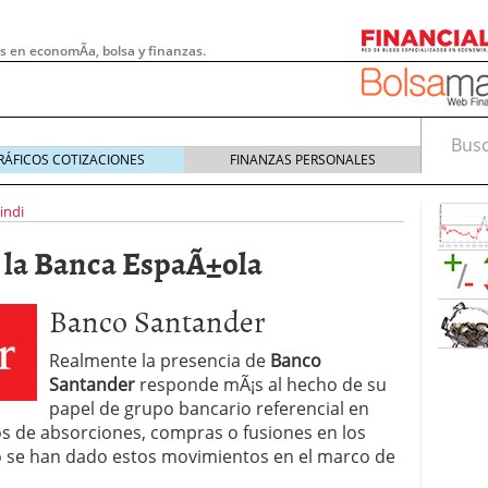
s en economÃ­a, bolsa y finanzas.
Busca
RÁFICOS COTIZACIONES
FINANZAS PERSONALES
indi
 la Banca EspaÃ±ola
Banco Santander
Realmente la presencia de
Banco
Santander
responde mÃ¡s al hecho de su
papel de grupo bancario referencial en
s de absorciones, compras o fusiones en los
 pymes: la obligación que muchas empresas
o se han dado estos movimientos en el marco de
s demasiado tarde
20/07/2026
e Deben Saber los Traders Mexicanos Antes de