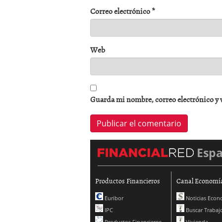
Correo electrónico
*
Web
Guarda mi nombre, correo electrónico y 
Esp
Productos Financieros
Canal Economí
Euribor
Noticias Econ
IPC
Buscar Trabaj
Productos Financieros
Vivienda