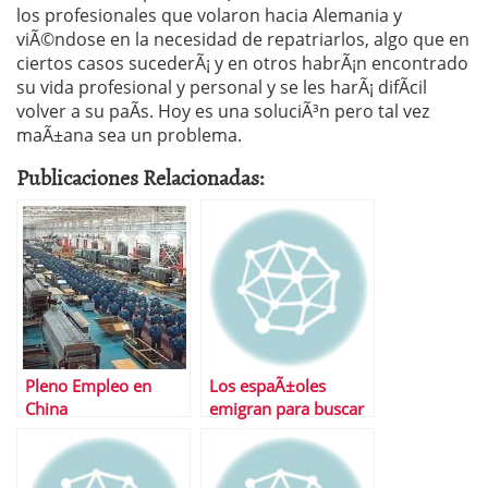
los profesionales que volaron hacia Alemania y
viÃ©ndose en la necesidad de repatriarlos, algo que en
ciertos casos sucederÃ¡ y en otros habrÃ¡n encontrado
su vida profesional y personal y se les harÃ¡ difÃ­cil
volver a su paÃ­s. Hoy es una soluciÃ³n pero tal vez
maÃ±ana sea un problema.
Publicaciones Relacionadas:
Pleno Empleo en
Los espaÃ±oles
China
emigran para buscar
trabajo como hace
algunas dÃ©cadas