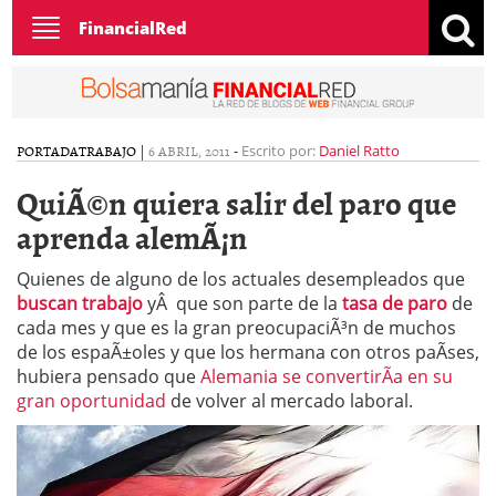
Toggle
FinancialRed
navigation
PORTADA
TRABAJO
|
6 ABRIL, 2011
-
Escrito por:
Daniel Ratto
QuiÃ©n quiera salir del paro que
aprenda alemÃ¡n
Quienes de alguno de los actuales desempleados que
buscan trabajo
yÂ que son parte de la
tasa de paro
de
cada mes y que es la gran preocupaciÃ³n de muchos
de los espaÃ±oles y que los hermana con otros paÃ­ses,
hubiera pensado que
Alemania se convertirÃ­a en su
gran oportunidad
de volver al mercado laboral.