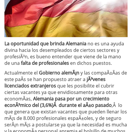
La oportunidad que brinda Alemania
no es una ayuda
divina hacia los desempleados de ciertos sectores y
profesiÃ³n, es bueno entender que viene de la mano
de una
falta de profesionales
en dichos puestos.
Actualmente el
Gobierno alemÃ¡n
y las compaÃ±Ã­as de
este paÃ­s se han propuesto atraer a
jÃ³venes
licenciados extranjeros
que les posibilite el cubrir
ciertas vacantes ya que envidiosamente para otras
economÃ­as,
Alemania pasa por un crecimiento
econÃ³mico del (3,6%)Â durante el aÃ±o pasado
,Â lo
que genera que existan vacantes que pueden llenar los
mÃ¡s de 8.000 profesionales espaÃ±oles, y de seguro
serÃ¡n mÃ¡s a postularse ya que la necesidad es mucha
y la economÃ­a personal apremia el bolsillo de muchos