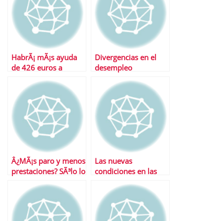
HabrÃ¡ mÃ¡s ayuda
Divergencias en el
de 426 euros a
desempleo
parados
Â¿QuiÃ©n acierta?
Â¿MÃ¡s paro y menos
Las nuevas
prestaciones? SÃ³lo lo
condiciones en las
primero por el
que tu empresa te
momento
puede despedir