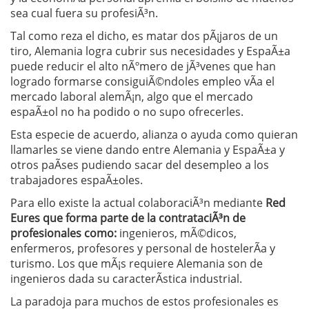
sea cual fuera su profesiÃ³n.
Tal como reza el dicho, es matar dos pÃ¡jaros de un
tiro, Alemania logra cubrir sus necesidades y EspaÃ±a
puede reducir el alto nÃºmero de jÃ³venes que han
logrado formarse consiguiÃ©ndoles empleo vÃ­a el
mercado laboral alemÃ¡n, algo que el mercado
espaÃ±ol no ha podido o no supo ofrecerles.
Esta especie de acuerdo, alianza o ayuda como quieran
llamarles se viene dando entre Alemania y EspaÃ±a y
otros paÃ­ses pudiendo sacar del desempleo a los
trabajadores espaÃ±oles.
Para ello existe la actual colaboraciÃ³n mediante
Red
Eures que forma parte de la contrataciÃ³n de
profesionales como:
ingenieros, mÃ©dicos,
enfermeros, profesores y personal de hostelerÃ­a y
turismo. Los que mÃ¡s requiere Alemania son de
ingenieros dada su caracterÃ­stica industrial.
La paradoja para muchos de estos profesionales es