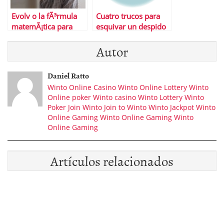
Evolv o la fÃ³rmula
Cuatro trucos para
matemÃ¡tica para
esquivar un despido
saber cuÃ¡ndo me
inminente
Autor
van a despedir
Daniel Ratto
Winto Online Casino
Winto Online Lottery
Winto
Online poker
Winto casino
Winto Lottery
Winto
Poker
Join Winto
Join to Winto
Winto Jackpot
Winto
Online Gaming
Winto Online Gaming
Winto
Online Gaming
Artículos relacionados