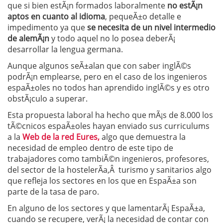
que si bien estÃ¡n formados laboralmente
no estÃ¡n
aptos en cuanto al idioma
, pequeÃ±o detalle e
impedimento ya que
se necesita de un nivel intermedio
de alemÃ¡n
y todo aquel no lo posea deberÃ¡
desarrollar la lengua germana.
Aunque algunos seÃ±alan que con saber inglÃ©s
podrÃ¡n emplearse, pero en el caso de los ingenieros
espaÃ±oles no todos han aprendido inglÃ©s y es otro
obstÃ¡culo a superar.
Esta propuesta laboral ha hecho que mÃ¡s de 8.000 los
tÃ©cnicos espaÃ±oles hayan enviado sus curriculums
a la
Web de la red Eures,
algo que demuestra la
necesidad de empleo dentro de este tipo de
trabajadores como tambiÃ©n ingenieros, profesores,
del sector de la hostelerÃ­a,Â turismo y sanitarios algo
que refleja los sectores en los que en EspaÃ±a son
parte de la tasa de paro.
En alguno de los sectores y que lamentarÃ¡ EspaÃ±a,
cuando se recupere, verÃ¡ la necesidad de contar con