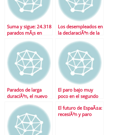
Suma y sigue: 24.318
Los desempleados en
parados mÃ¡s en
la declaraciÃ³n de la
noviembre
renta
Parados de larga
El paro bajo muy
duraciÃ³n, el nuevo
poco en el segundo
problema de la
trimestre del aÃ±o
El futuro de EspaÃ±a:
economÃ­a espaÃ±ola
recesiÃ³n y paro