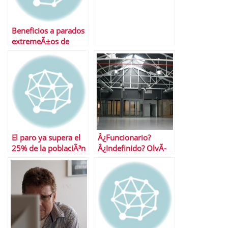
Beneficios a parados
extremeÃ±os de
larga duraciÃ³n
El paro ya supera el
Â¿Funcionario?
25% de la poblaciÃ³n
Â¿Indefinido? OlvÃ­
activa
dese, el futuro es ser
autÃ³nomo