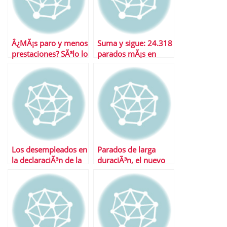
Â¿MÃ¡s paro y menos
Suma y sigue: 24.318
prestaciones? SÃ³lo lo
parados mÃ¡s en
primero por el
noviembre
momento
Los desempleados en
Parados de larga
la declaraciÃ³n de la
duraciÃ³n, el nuevo
renta
problema de la
economÃ­a espaÃ±ola