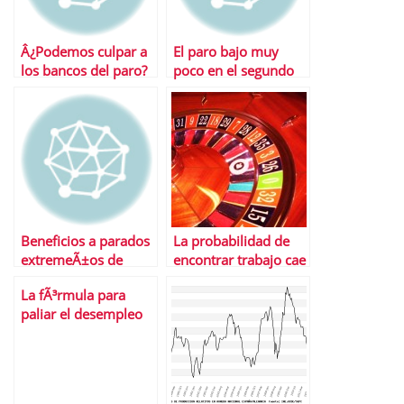
Â¿Podemos culpar a
El paro bajo muy
los bancos del paro?
poco en el segundo
trimestre del aÃ±o
Beneficios a parados
La probabilidad de
extremeÃ±os de
encontrar trabajo cae
larga duraciÃ³n
al 8,6%, frente al 24%
La fÃ³rmula para
anterior a la crisis
paliar el desempleo
no es mÃ¡gica, sÃ³lo
lÃ³gica