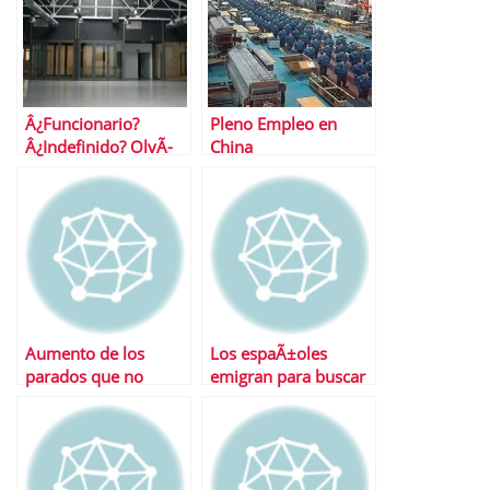
Â¿Funcionario?
Pleno Empleo en
Â¿Indefinido? OlvÃ­
China
dese, el futuro es ser
autÃ³nomo
Aumento de los
Los espaÃ±oles
parados que no
emigran para buscar
buscan trabajo
trabajo como hace
algunas dÃ©cadas