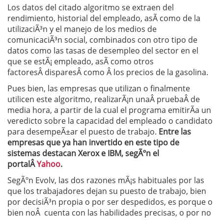
Los datos del citado algoritmo se extraen del
rendimiento, historial del empleado, asÃ­ como de la
utilizaciÃ³n y el manejo de los medios de
comunicaciÃ³n social, combinados con otro tipo de
datos como las tasas de desempleo del sector en el
que se estÃ¡ empleado, asÃ­ como otros
factoresÂ disparesÂ como Â los precios de la gasolina.
Pues bien, las empresas que utilizan o finalmente
utilicen este algoritmo, realizarÃ¡n unaÂ pruebaÂ de
media hora, a partir de la cual el programa emitirÃ­a un
veredicto sobre la capacidad del empleado o candidato
para desempeÃ±ar el puesto de trabajo.
Entre las
empresas que ya han invertido en este tipo de
sistemas destacan Xerox e IBM, segÃºn el
portalÂ
Yahoo
.
SegÃºn Evolv, las dos razones mÃ¡s habituales por las
que los trabajadores dejan su puesto de trabajo, bien
por decisiÃ³n propia o por ser despedidos, es porque o
bien noÂ cuenta con las habilidades precisas, o por no