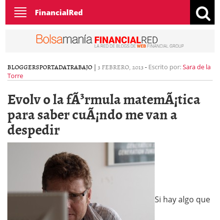
Toggle
FinancialRed
navigation
BLOGGERS
PORTADA
TRABAJO
|
3 FEBRERO, 2013
-
Escrito por:
Sara de la
Torre
Evolv o la fÃ³rmula matemÃ¡tica
para saber cuÃ¡ndo me van a
despedir
Si hay algo que