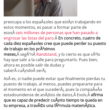
preocupa a los espaÃ±oles que estÃ¡n trabajando en
estos momentos, es pasar a formar parte de
esosÂ
seis millones de personas que han pasado a
engrosar las listas del paro
.Â
En concreto, cuatro de
cada diez espaÃ±oles cree que puede perder su puesto
de trabajo en los prÃ³ximos
meses,
Â segÃºnÂ
Randstand
, y lo cierto es que sÃ³lo
hay que salir a la calle para preguntarlo. Pues bien,
ahora es posible salir de dudas y
saberÂ cuÃ¡ndoÂ serÃ¡.
AsÃ­ es, si nadie puede evitar que finalmente pierdas tu
puesto de trabajo, al menos, puedes prepararte para
el momento en el que sucederÃ¡, pues la compaÃ±Ã­a
estadounidense de anÃ¡lisis de datos,Â Evolv,Â
afirma
que es capaz de predecir cuÃ¡nto tiempo te queda en
tu empresa, a travÃ©s una fÃ³rmula matemÃ¡tica.