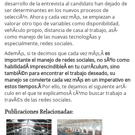
desarrollo de la entrevista al candidato han dejado de
ser determinantes en los nuevos procesos de
selecciÃ³n. Ahora y cada vez mÃ¡s, se empiezan a
valorar otro tipo de variables como disponibilidad,
vehÃ­culo propio, distancia de casa al trabajo, asÃ­
como manejo de las nuevas tecnologÃ­as y
especialmente, redes sociales.
AdemÃ¡s, si te decimos que cada vez mÃ¡s,Â
es
importante el manejo de redes sociales, no sÃ³lo como
habilidadÂ imprescindibleÂ en tu currÃ­culum, sino
tambiÃ©n para encontrar el trabajo deseado, su
manejo se convierte cada vez mÃ¡s en un imperativo en
estos tiempos.Â
Por ello, te dejamos el siguiente artÃ­
culo en el que te explicamosÂ cÃ³mo buscar trabajo a
travÃ©s de las redes sociales.
Publicaciones Relacionadas: