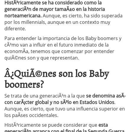
HistÃ³ricamente se ha considerado como la
generaciÃ³n de mayor tamaÃ±o en la historia
norteamericana.
Aunque, es cierto, ha sido superada
por los millennials, aunque en un contexto muy
diferente.
Para entender la importancia de los Baby boomers y
cÃ³mo van a influir en el futuro inmediato de la
economÃ­a, tenemos que comenzar por entender
quiÃ©nes son y que representan.
Â¿QuiÃ©nes son los Baby
boomers?
Se trata de una generaciÃ³n a la que
se denomina asÃ­
con carÃ¡cter global y no sÃ³lo en Estados Unidos
.
Aunque, es cierto, que tuvo una influencia superior en
los paÃ­ses occidentales.
HistÃ³ricamente se puede considerar que
esta
generaciÃ³n arranca con el final de la Segunda Guerra