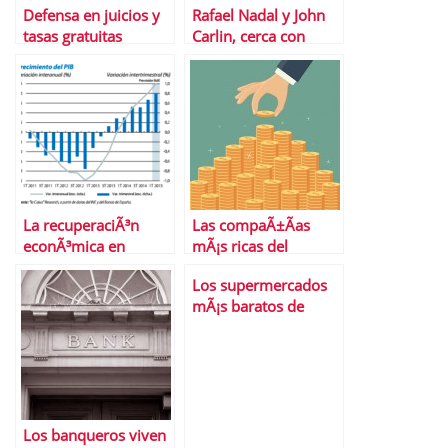
Defensa en juicios y
Rafael Nadal y John
tasas gratuitas
Carlin, cerca con
gracias a LegÃ¡litas
Banco Sabadell
La recuperaciÃ³n
Las compaÃ±Ã­as
econÃ³mica en
mÃ¡s ricas del
EspaÃ±a,
planeta
Los supermercados
Â¿consolidada?
mÃ¡s baratos de
EspaÃ±a
Los banqueros viven