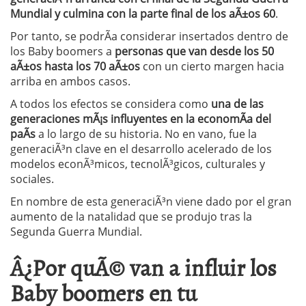
Mundial y culmina con la parte final de los aÃ±os 60
.
Por tanto, se podrÃ­a considerar insertados dentro de
los Baby boomers a
personas que van desde los 50
aÃ±os hasta los 70 aÃ±os
con un cierto margen hacia
arriba en ambos casos.
A todos los efectos se considera como
una de las
generaciones mÃ¡s influyentes en la economÃ­a del
paÃ­s
a lo largo de su historia. No en vano, fue la
generaciÃ³n clave en el desarrollo acelerado de los
modelos econÃ³micos, tecnolÃ³gicos, culturales y
sociales.
En nombre de esta generaciÃ³n viene dado por el gran
aumento de la natalidad que se produjo tras la
Segunda Guerra Mundial.
Â¿Por quÃ© van a influir los
Baby boomers en tu