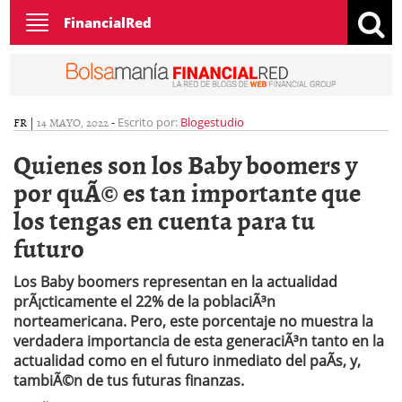
Toggle
FinancialRed
navigation
FR
|
14 MAYO, 2022
-
Escrito por:
Blogestudio
Quienes son los Baby boomers y
por quÃ© es tan importante que
los tengas en cuenta para tu
futuro
Los Baby boomers representan en la actualidad
prÃ¡cticamente el 22% de la poblaciÃ³n
norteamericana. Pero, este porcentaje no muestra la
verdadera importancia de esta generaciÃ³n tanto en la
actualidad como en el futuro inmediato del paÃ­s, y,
tambiÃ©n de tus futuras finanzas.