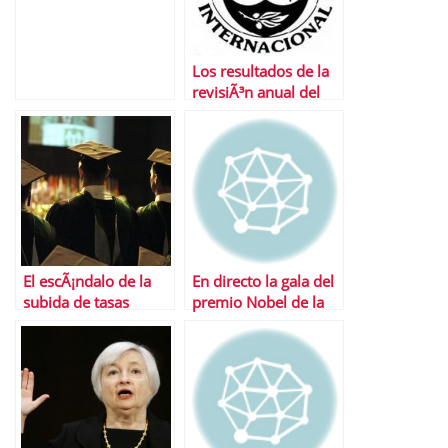
ahÃ­.
Los resultados de la
revisiÃ³n anual del
FMI a la economÃ­a
espaÃ±ola
El escÃ¡ndalo de la
En directo la gala del
subida de tasas
premio Nobel de la
universitarias
Paz 2013