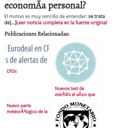
economÃ­a personal?
El motivo es muy sencillo de entender:
se trata
de[…]
Leer noticia completa en la fuente original
Publicaciones Relacionadas:
CFDs
Nuevos test de
estrÃ©s el aÃ±o que
viene
Nuevo parte
meteorÃ³logico de la
bolsa espaÃ±ola: los
nubarrones siguen