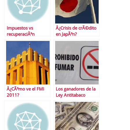
Impuestos vs
Â¿Crisis de crÃ©dito
recuperaciÃ³n
en JapÃ³n?
econÃ³mica
Â¿CÃ³mo ve el FMI
Los ganadores de la
2011?
Ley Antitabaco