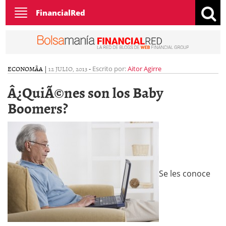
Toggle
FinancialRed
navigation
ECONOMÃ­A
|
12 JULIO, 2013
-
Escrito por:
Aitor Agirre
Â¿QuiÃ©nes son los Baby
Boomers?
Se les conoce