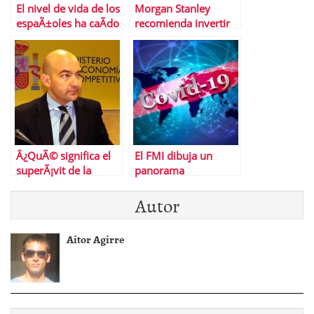
El nivel de vida de los
Morgan Stanley
espaÃ±oles ha caÃ­do
recomienda invertir
mÃ¡s que en la Gran
en la deuda
DepresiÃ³n de EEUU
espaÃ±ola
Â¿QuÃ© significa el
El FMI dibuja un
superÃ¡vit de la
panorama
balanza de pagos?
desalentador para la
Autor
economÃ­a mundial
Aitor Agirre