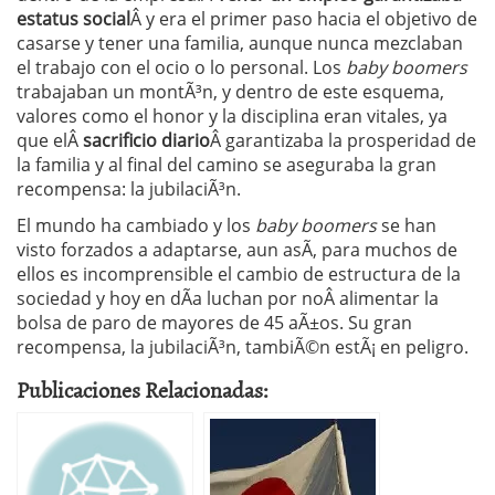
estatus social
Â y era el primer paso hacia el objetivo de
casarse y tener una familia, aunque nunca mezclaban
el trabajo con el ocio o lo personal. Los
baby boomers
trabajaban un montÃ³n, y dentro de este esquema,
valores como el honor y la disciplina eran vitales, ya
que elÂ
sacrificio diario
Â garantizaba la prosperidad de
la familia y al final del camino se aseguraba la gran
recompensa: la jubilaciÃ³n.
El mundo ha cambiado y los
baby boomers
se han
visto forzados a adaptarse, aun asÃ­, para muchos de
ellos es incomprensible el cambio de estructura de la
sociedad y hoy en dÃ­a luchan por noÂ alimentar la
bolsa de paro de mayores de 45 aÃ±os. Su gran
recompensa, la jubilaciÃ³n, tambiÃ©n estÃ¡ en peligro.
Publicaciones Relacionadas: