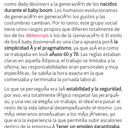
como
Baby Boomers
a la generaciÃ³n de los
nacidos
durante el baby boom
. Los humanos evolucionamos
de generaciÃ³n en generaciÃ³n: los gustos y las
costumbres cambian. Por lo tanto, este grupo social
tiene unos rasgos propios que difieren totalmente de
los de los
Millennials
o los de la
GeneraciÃ³n X
. El estilo
de los
Â baby boomers
Â es una clara apuesta porÂ
la
simplicidad Â y el pragmatismo
, ya que asÃ­ era como
se trabajaba en losÂ
aÃ±os 60 y 70
. Las reglas estaban
claras en aquella Ã©poca, el trabajo se limitaba a la
oficina, las responsabilidades eran personales y muy
especÃ­ficas. Se sabÃ­a la hora exacta en la que
comenzaba y terminaba la jornada laboral.
Lo que se perseguÃ­a era laÂ
estabilidad y la seguridad
,
por eso, era totalmente lÃ³gico respetar las jerarquÃ­
as, y una vez se elegÃ­a un trabajo, el ideal era pasar el
resto de la vida laboral desempeÃ±ando el mismo. Los
mÃ¡s veteranos enseÃ±aban a los mÃ¡s jÃ³venes, ya
que era la experiencia la que permitÃ­a subir escalones
dentro de la empresa.Â
Tener un empleo garantizaba