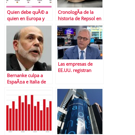
Quien debe quÃ© a
CronologÃ­a de la
quien en Europa y
historia de Repsol en
Estados Unidos
Argentina
Las empresas de
EE.UU. registran
Bernanke culpa a
beneficios rÃ©cord
EspaÃ±a e Italia de
retrasar la
recuperaciÃ³n