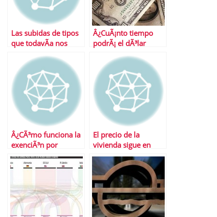
Las subidas de tipos
Â¿CuÃ¡nto tiempo
que todavÃ­a nos
podrÃ¡ el dÃ³lar
esperan
seguir siendo el rey?
Â¿CÃ³mo funciona la
El precio de la
exenciÃ³n por
vivienda sigue en
reinversiÃ³n en
caida libre…
vivienda habitual?