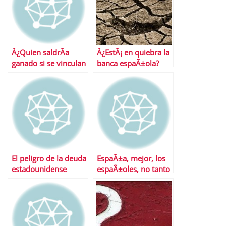
Â¿Quien saldrÃ­a
Â¿EstÃ¡ en quiebra la
ganado si se vinculan
banca espaÃ±ola?
salario y
productividad?
El peligro de la deuda
EspaÃ±a, mejor, los
estadounidense
espaÃ±oles, no tanto