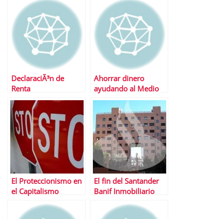
DeclaraciÃ³n de
Ahorrar dinero
Renta
ayudando al Medio
Ambiente
El Proteccionismo en
El fin del Santander
el Capitalismo
Banif Inmobiliario
versiÃ³n 2010
Â¿mÃ¡s lejos?