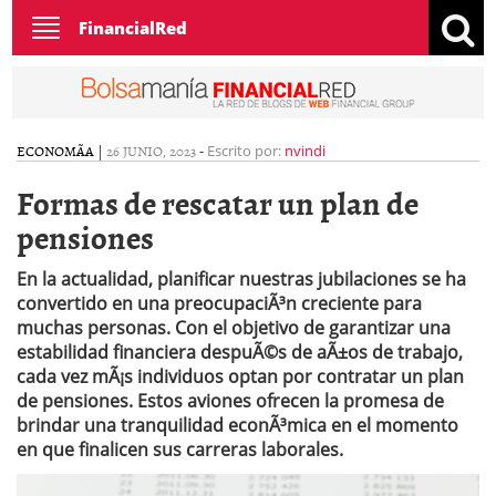
Toggle
FinancialRed
navigation
ECONOMÃ­A
|
26 JUNIO, 2023
-
Escrito por:
nvindi
Formas de rescatar un plan de
pensiones
En la actualidad, planificar nuestras jubilaciones se ha
convertido en una preocupaciÃ³n creciente para
muchas personas. Con el objetivo de garantizar una
estabilidad financiera despuÃ©s de aÃ±os de trabajo,
cada vez mÃ¡s individuos optan por contratar un plan
de pensiones. Estos aviones ofrecen la promesa de
brindar una tranquilidad econÃ³mica en el momento
en que finalicen sus carreras laborales.