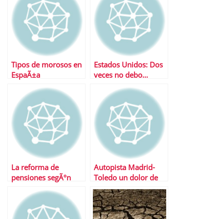
Tipos de morosos en
Estados Unidos: Dos
EspaÃ±a
veces no debo…
La reforma de
Autopista Madrid-
pensiones segÃºn
Toledo un dolor de
cada partido polÃ­tico
cabeza para el
Gobierno