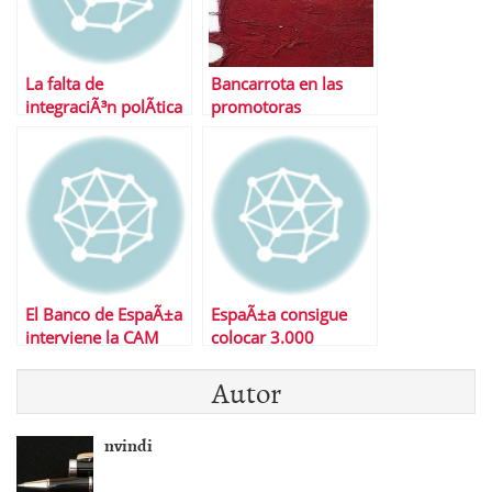
La falta de
Bancarrota en las
integraciÃ³n polÃ­tica
promotoras
pasa factura a Europa
inmobiliarias |
Entrada en vigor
Nueva Ley de Suelo
de EspaÃ±a
El Banco de EspaÃ±a
EspaÃ±a consigue
interviene la CAM
colocar 3.000
millones pero
Autor
desestima mÃ¡s
subastas en agosto
nvindi