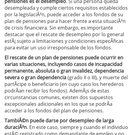
pensiones es el desempleo
. Si una persona queda
desempleada y cumple ciertos requisitos establecidos
por la legislaciÃ³n, puede acceder a los fondos de su
plan de pensiones para hacer frente a esta situaciÃ³n
de crisis financiera. Sin embargo, es importante
destacar que el rescate de desempleo por lo general
estÃ¡ sujeto a limitaciones y condiciones especÃ­ficas
para evitar un uso irresponsable de los fondos.
El rescate de un plan de pensiones puede ocurrir en
varias situaciones, incluyendo casos de incapacidad
permanente, absoluta o gran invalidez, dependencia
severa o gran dependencia
(grado II o III), y muerte del
partÃ­cipe o beneficiario (en cuyo caso los herederos
podrÃ­an recibir los fondos). AdemÃ¡s de estas
circunstancias comunes, existen dos supuestos
excepcionales adicionales en los que se podrÃ­a
acceder a los fondos del plan de pensiones.
TambiÃ©n puede darse por desempleo de larga
duraciÃ³n
. En este caso, siempre y cuando el individuo
estÃ© registrado como demandante de empleo y no