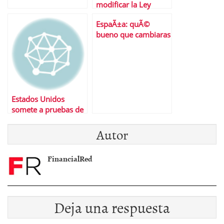
modificar la Ley
Hipotecaria
EspaÃ±a: quÃ©
bueno que cambiaras
Estados Unidos
somete a pruebas de
estres a sus bancos
Autor
FinancialRed
Deja una respuesta