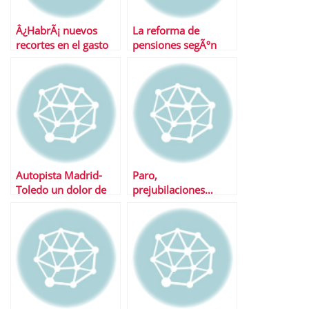
Â¿HabrÃ¡ nuevos
La reforma de
recortes en el gasto
pensiones segÃºn
del Gobierno?
cada partido polÃ­tico
Autopista Madrid-
Paro,
Toledo un dolor de
prejubilaciones…
cabeza para el
Â¿hacia donde
Gobierno
vamos?