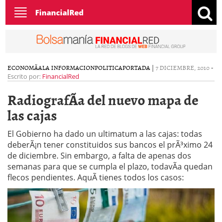
Toggle
FinancialRed
navigation
ECONOMÃ­A
LA INFORMACION
POLITICA
PORTADA
|
7 DICIEMBRE, 2010
-
Escrito por:
FinancialRed
RadiografÃ­a del nuevo mapa de
las cajas
El Gobierno ha dado un ultimatum a las cajas: todas
deberÃ¡n tener constituidos sus bancos el prÃ³ximo 24
de diciembre. Sin embargo, a falta de apenas dos
semanas para que se cumpla el plazo, todavÃ­a quedan
flecos pendientes. AquÃ­ tienes todos los casos: