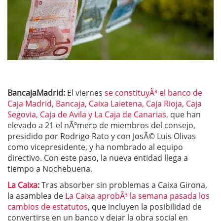
BancajaMadrid:
El viernes
se constituyÃ³ el banco de
Caja Madrid, Bancaja, Caixa Laietena, Caja Rioja, Caja
Segovia, Caja de Avila y La Caja de Canarias
, que han
elevado a 21 el nÃºmero de miembros del consejo,
presidido por Rodrigo Rato y con JosÃ© Luis Olivas
como vicepresidente, y ha nombrado al equipo
directivo. Con este paso, la nueva entidad llega a
tiempo a Nochebuena.
La Caixa
:
Tras absorber sin problemas a Caixa Girona,
la asamblea de
La Caixa aprobÃ³ la semana pasada los
cambios de estatutos
, que incluyen la posibilidad de
convertirse en un banco y dejar la obra social en