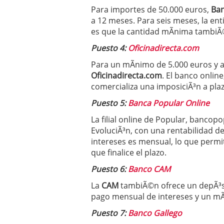
Para importes de 50.000 euros,
Ban
a 12 meses. Para seis meses, la enti
es que la cantidad mÃ­nima tambiÃ
Puesto 4:
Oficinadirecta.com
Para un mÃ­nimo de 5.000 euros y a 
Oficinadirecta.com
. El banco onlin
comercializa una imposiciÃ³n a plaz
Puesto 5:
Banca Popular Online
La filial online de Popular, banco
EvoluciÃ³n, con una rentabilidad del
intereses es mensual, lo que permit
que finalice el plazo.
Puesto 6:
Banco CAM
La
CAM
tambiÃ©n ofrece un depÃ³si
pago mensual de intereses y un mÃ
Puesto 7:
Banco Gallego