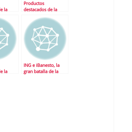
Productos
e la
destacados de la
semana
ING e iBanesto, la
e la
gran batalla de la
banca online