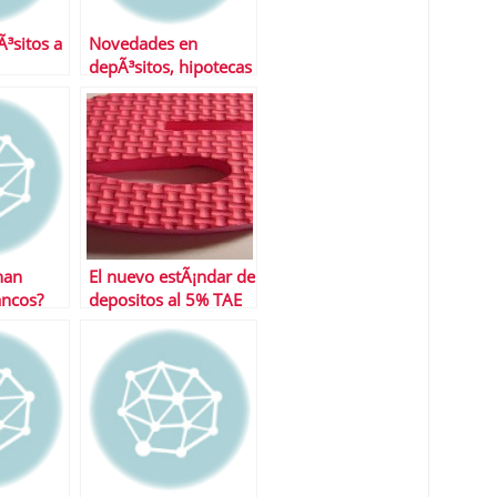
³sitos a
Novedades en
depÃ³sitos, hipotecas
y prÃ©stamos
nan
El nuevo estÃ¡ndar de
ancos?
depositos al 5% TAE