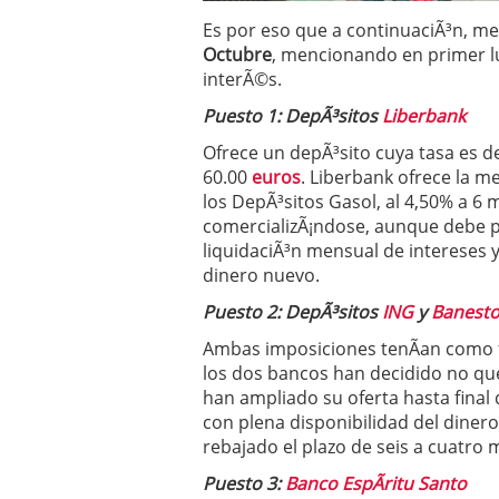
Operar
29/06/2026
Es por eso que a continuaciÃ³n, 
Crear empresa online vs
Octubre
, mencionando en primer lu
29/05/2026
interÃ©s.
CÃ³mo afrontar una baj
26/05/2026
Puesto 1: DepÃ³sitos
Liberbank
Ofrece un depÃ³sito cuya tasa es d
60.00
euros
. Liberbank ofrece la m
los DepÃ³sitos Gasol, al 4,50% a 6 
comercializÃ¡ndose, aunque debe pr
liquidaciÃ³n mensual de intereses y
dinero nuevo.
Puesto 2: DepÃ³sitos
ING
y
Banest
Ambas imposiciones tenÃ­an como f
los dos bancos han decidido no que
han ampliado su oferta hasta final
con plena disponibilidad del dine
rebajado el plazo de seis a cuatro 
Puesto 3:
Banco EspÃ­ritu Santo