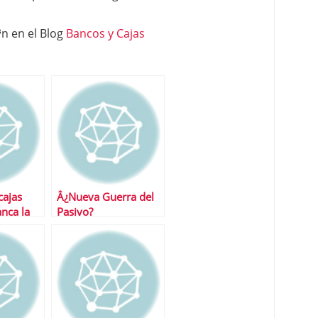
n en el Blog
Bancos y Cajas
cajas
Â¿Nueva Guerra del
anca la
Pasivo?
s fondos