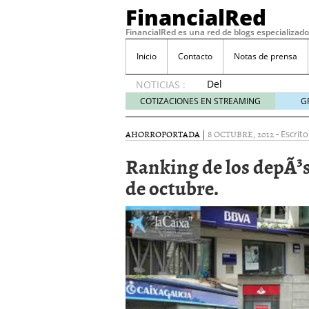
FinancialRed
FinancialRed es una red de blogs especializado
Inicio
Contacto
Notas de prensa
Del
NOTICIAS :
depósito
COTIZACIONES EN STREAMING
G
a la
diversificación:
AHORRO
PORTADA
|
8 OCTUBRE, 2012
-
Escrito
cómo
está
Ranking de los depÃ³s
cambiando
de octubre.
la
gestión
del
ahorro
en
España
05/08/2026
Seguros de convenio en
descubren cuando ya e
ReseÃ±a de SIFX: Lo Qu