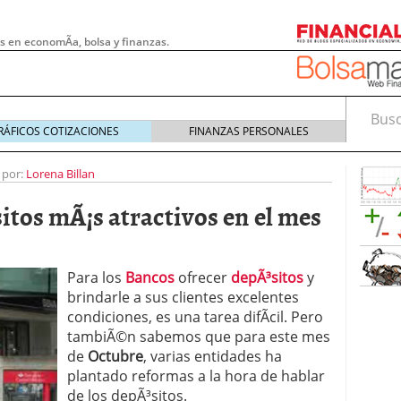
s en economÃ­a, bolsa y finanzas.
Busca
RÁFICOS COTIZACIONES
FINANZAS PERSONALES
 por:
Lorena Billan
itos mÃ¡s atractivos en el mes
Para los
Bancos
ofrecer
depÃ³sitos
y
brindarle a sus clientes excelentes
condiciones, es una tarea difÃ­cil. Pero
tambiÃ©n sabemos que para este mes
de
Octubre
, varias entidades ha
 pymes: la obligación que muchas empresas
plantado reformas a la hora de hablar
s demasiado tarde
20/07/2026
de los depÃ³sitos.
e Deben Saber los Traders Mexicanos Antes de