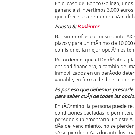
En el caso del Banco Gallego, uno
ganancia si invertimos 3.000 euros
que ofrece una remuneraciÃ³n del 
Puesto 8:
Bankinter
Bankinter ofrece el mismo interÃ©s
plazo y para un mÃ­nimo de 10.000
comisiones la mejor opciÃ³n es ten
Recordemos que el DepÃ³sito a plaz
entidad financiera, a cambio del 
inmovilizados en un perÃ­odo determ
variable, en forma de dinero o en e
Es por eso que debemos prestarle a
para saber cuÃ¡l de todas las opcio
En tÃ©rmino, la persona puede retir
condiciones pactadas lo permiten,
perÃ­odo suplementario. En este Ãº
dÃ­a del vencimiento, no se pierde
sÃ­ se pierden dÃ­as durante los c