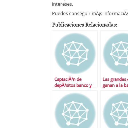
intereses.
Puedes conseguir mÃ¡s informaciÃ³
Publicaciones Relacionadas:
CaptaciÃ³n de
Las grandes 
depÃ³sitos banco y
ganan a la b
cajas
batalla de lo
en 2010