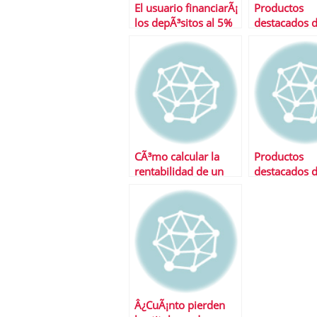
El usuario financiarÃ¡
Productos
los depÃ³sitos al 5%
destacados d
de la banca
semana
CÃ³mo calcular la
Productos
rentabilidad de un
destacados d
depÃ³sito
semana
Â¿CuÃ¡nto pierden