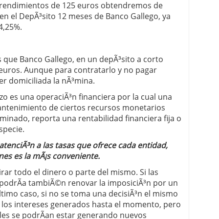
s rendimientos de 125 euros obtendremos de
 en el DepÃ³sito 12 meses de Banco Gallego, ya
4,25%.
 que Banco Gallego, en un depÃ³sito a corto
 euros. Aunque para contratarlo y no pagar
er domiciliada la nÃ³mina.
o es una operaciÃ³n financiera por la cual una
mantenimiento de ciertos recursos monetarios
inado, reporta una rentabilidad financiera fija o
specie.
tenciÃ³n a las tasas que ofrece cada entidad,
nes es la mÃ¡s conveniente.
ar todo el dinero o parte del mismo. Si las
 podrÃ­a tambiÃ©n renovar la imposiciÃ³n por un
ltimo caso, si no se toma una decisiÃ³n el mismo
n los intereses generados hasta el momento, pero
uales se podrÃ­an estar generando nuevos