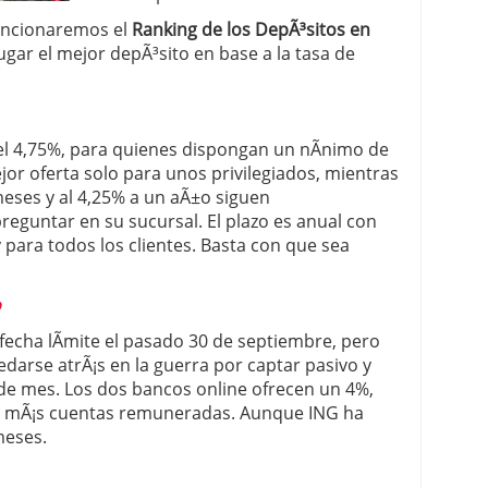
mencionaremos el
Ranking de los DepÃ³sitos en
 proceso tradicional: ventajas reales para pymes
gar el mejor depÃ³sito en base a la tasa de
a mÃ©dica cuando trabajas por cuenta propia
el 4,75%, para quienes dispongan un nÃ­nimo de
ejor oferta solo para unos privilegiados, mientras
meses y al 4,25% a un aÃ±o siguen
eguntar en su sucursal. El plazo es anual con
 para todos los clientes. Basta con que sea
o
echa lÃ­mite el pasado 30 de septiembre, pero
darse atrÃ¡s en la guerra por captar pasivo y
 de mes. Los dos bancos online ofrecen un 4%,
ro mÃ¡s cuentas remuneradas. Aunque ING ha
meses.