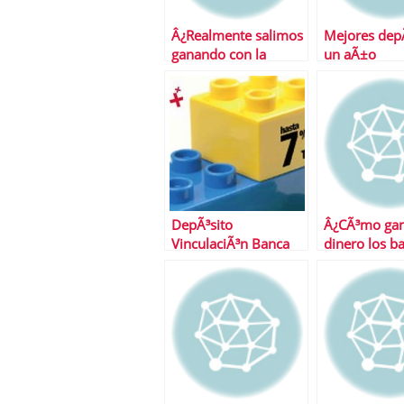
Â¿Realmente salimos
Mejores depÃ
ganando con la
un aÃ±o
guerra del pasivo?
DepÃ³sito
Â¿CÃ³mo ga
VinculaciÃ³n Banca
dinero los b
Civica: anÃ¡lisis de la
letra pequeÃ±a