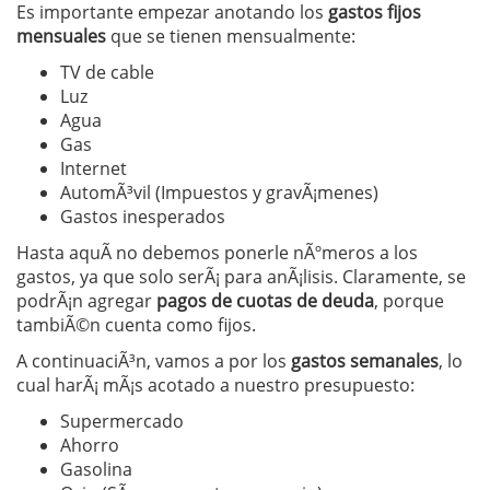
Es importante empezar anotando los
gastos fijos
mensuales
que se tienen mensualmente:
TV de cable
Luz
Agua
Gas
Internet
AutomÃ³vil (Impuestos y gravÃ¡menes)
Gastos inesperados
Hasta aquÃ­ no debemos ponerle nÃºmeros a los
gastos, ya que solo serÃ¡ para anÃ¡lisis. Claramente, se
podrÃ¡n agregar
pagos de cuotas de deuda
, porque
tambiÃ©n cuenta como fijos.
A continuaciÃ³n, vamos a por los
gastos semanales
, lo
cual harÃ¡ mÃ¡s acotado a nuestro presupuesto:
Supermercado
Ahorro
Gasolina