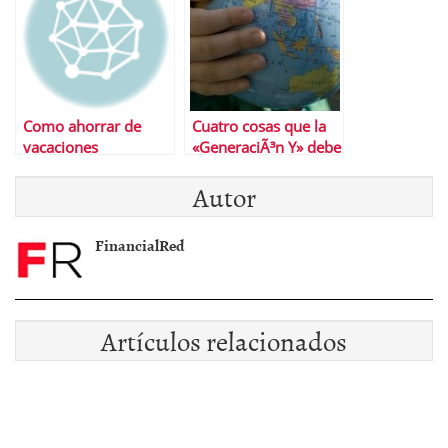
Como ahorrar de
Cuatro cosas que la
vacaciones
«GeneraciÃ³n Y» debe
aprender sobre el
Autor
dinero
FinancialRed
Artículos relacionados