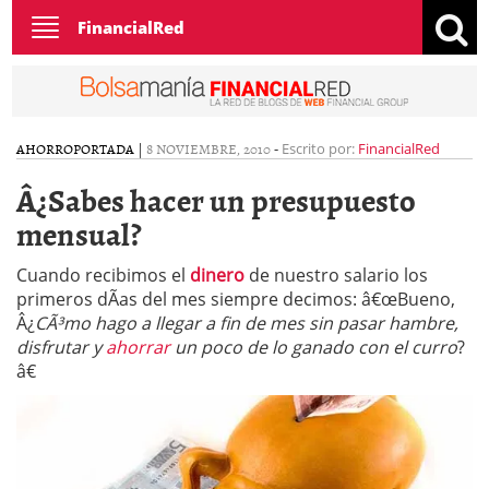
Toggle
FinancialRed
navigation
AHORRO
PORTADA
|
8 NOVIEMBRE, 2010
-
Escrito por:
FinancialRed
Â¿Sabes hacer un presupuesto
mensual?
Cuando recibimos el
dinero
de nuestro salario los
primeros dÃ­as del mes siempre decimos: â€œBueno,
Â¿
CÃ³mo hago a llegar a fin de mes sin pasar hambre,
disfrutar y
ahorrar
un poco de lo ganado con el curro
?
â€