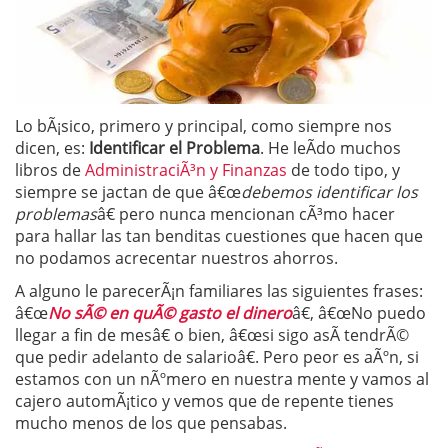
Lo bÃ¡sico, primero y principal, como siempre nos
dicen, es:
Identificar el Problema
. He leÃ­do muchos
libros de
AdministraciÃ³n y Finanzas
de todo tipo, y
siempre se jactan de que â€œ
debemos identificar los
problemas
â€ pero nunca mencionan cÃ³mo hacer
para hallar las tan benditas cuestiones que hacen que
no podamos acrecentar nuestros ahorros.
A alguno le parecerÃ¡n familiares las siguientes frases:
â€œ
No sÃ© en quÃ© gasto el dinero
â€, â€œNo puedo
llegar a fin de mesâ€ o bien, â€œsi sigo asÃ­ tendrÃ©
que pedir adelanto de salarioâ€. Pero peor es aÃºn, si
estamos con un nÃºmero en nuestra mente y vamos al
cajero automÃ¡tico y vemos que de repente tienes
mucho menos de los que pensabas.