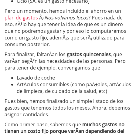
Ocio (SÃ­, es un gasto necesario)
Pero un momento, hemos incluido el ahorro en un
plan de gastos
Â¿
Nos volvimos locos
? Pues nada de
eso, sÃ³lo hay que tener la idea de que es un dinero
que no podremos gastar y por eso lo computaremos
como un gasto fijo, ademÃ¡s que serÃ¡ utilizado para
consumo posterior.
Para finalizar, faltarÃ­an los
gastos quincenales
, que
varÃ­an segÃºn las necesidades de las personas. Pero
para tener de ejemplo, convengamos que
Lavado de coche
ArtÃ­culos consumibles (como paÃ±ales, artÃ­culos
de limpieza, de cuidado de la salud, etc)
Pues bien, hemos finalizado un simple listado de los
gastos que tenemos todos los meses. Ahora, debemos
asignar cantidades.
Como primer paso, sabemos que
muchos gastos no
tienen un costo fijo porque varÃ­an dependiendo del