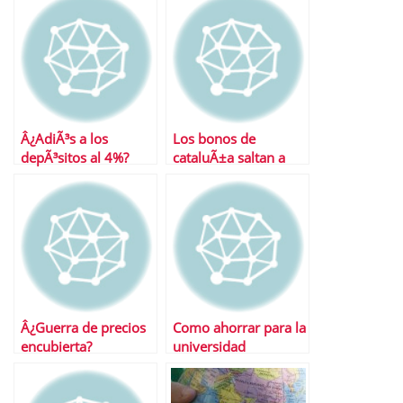
Â¿AdiÃ³s a los
Los bonos de
depÃ³sitos al 4%?
cataluÃ±a saltan a
escena
Â¿Guerra de precios
Como ahorrar para la
encubierta?
universidad