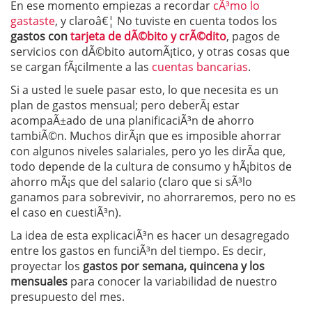
En ese momento empiezas a recordar
cÃ³mo lo
gastaste
, y claroâ€¦ No tuviste en cuenta todos los
gastos con
tarjeta de dÃ©bito y crÃ©dito
, pagos de
servicios con dÃ©bito automÃ¡tico, y otras cosas que
se cargan fÃ¡cilmente a las
cuentas bancarias
.
Si a usted le suele pasar esto, lo que necesita es un
plan de gastos mensual; pero deberÃ¡ estar
acompaÃ±ado de una planificaciÃ³n de ahorro
tambiÃ©n. Muchos dirÃ¡n que es imposible ahorrar
con algunos niveles salariales, pero yo les dirÃ­a que,
todo depende de la cultura de consumo y hÃ¡bitos de
ahorro mÃ¡s que del salario (claro que si sÃ³lo
ganamos para sobrevivir, no ahorraremos, pero no es
el caso en cuestiÃ³n).
La idea de esta explicaciÃ³n es hacer un desagregado
entre los gastos en funciÃ³n del tiempo. Es decir,
proyectar los
gastos por semana, quincena y los
mensuales
para conocer la variabilidad de nuestro
presupuesto del mes.