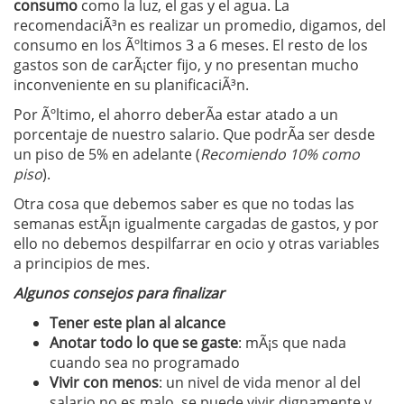
consumo
como la luz, el gas y el agua. La
recomendaciÃ³n es realizar un promedio, digamos, del
consumo en los Ãºltimos 3 a 6 meses. El resto de los
gastos son de carÃ¡cter fijo, y no presentan mucho
inconveniente en su planificaciÃ³n.
Por Ãºltimo, el ahorro deberÃ­a estar atado a un
porcentaje de nuestro salario. Que podrÃ­a ser desde
un piso de 5% en adelante (
Recomiendo 10% como
piso
).
Otra cosa que debemos saber es que no todas las
semanas estÃ¡n igualmente cargadas de gastos, y por
ello no debemos despilfarrar en ocio y otras variables
a principios de mes.
Algunos consejos para finalizar
Tener este plan al alcance
Anotar todo lo que se gaste
: mÃ¡s que nada
cuando sea no programado
Vivir con menos
: un nivel de vida menor al del
salario no es malo, se puede vivir dignamente y