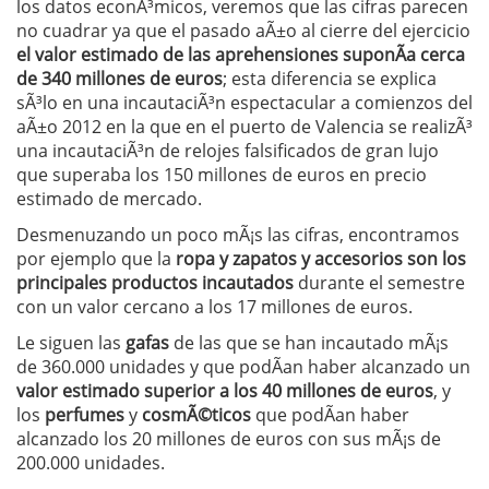
los datos econÃ³micos, veremos que las cifras parecen
no cuadrar ya que el pasado aÃ±o al cierre del ejercicio
el valor estimado de las aprehensiones suponÃ­a cerca
de 340 millones de euros
; esta diferencia se explica
sÃ³lo en una incautaciÃ³n espectacular a comienzos del
aÃ±o 2012 en la que en el puerto de Valencia se realizÃ³
una incautaciÃ³n de relojes falsificados de gran lujo
que superaba los 150 millones de euros en precio
estimado de mercado.
Desmenuzando un poco mÃ¡s las cifras, encontramos
por ejemplo que la
ropa y zapatos y accesorios son los
principales productos incautados
durante el semestre
con un valor cercano a los 17 millones de euros.
Le siguen las
gafas
de las que se han incautado mÃ¡s
de 360.000 unidades y que podÃ­an haber alcanzado un
valor estimado superior a los 40 millones de euros
, y
los
perfumes
y
cosmÃ©ticos
que podÃ­an haber
alcanzado los 20 millones de euros con sus mÃ¡s de
200.000 unidades.