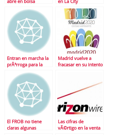
abre en bolsa
en La City
cotizando por las
nubes | ValoraciÃ³n y
mÃºltiplos
Entran en marcha la
Madrid vuelve a
prÃ³rroga para la
fracasar en su intento
ayuda de 400 euros a
de organizar unos
parados de larga
Juegos OlÃ­mpicos
duraciÃ³n
El FROB no tiene
Las cifras de
claras algunas
vÃ©rtigo en la venta
operaciones de la
de la participaciÃ³n