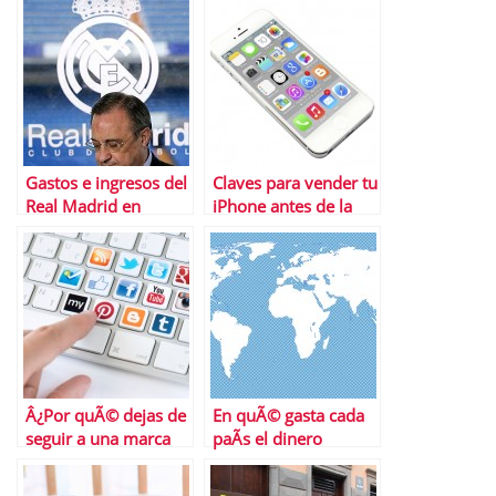
banca nacionalizada
en Verizon Wireless
por Vodafone
Gastos e ingresos del
Claves para vender tu
Real Madrid en
iPhone antes de la
fichajes
llegada del iPhone 6
Â¿Por quÃ© dejas de
En quÃ© gasta cada
seguir a una marca
paÃ­s el dinero
en redes sociales?