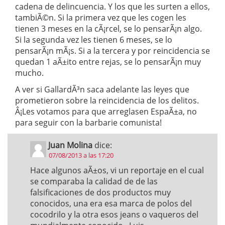
cadena de delincuencia. Y los que les surten a ellos,
tambiÃ©n. Si la primera vez que les cogen les
tienen 3 meses en la cÃ¡rcel, se lo pensarÃ¡n algo.
Si la segunda vez les tienen 6 meses, se lo
pensarÃ¡n mÃ¡s. Si a la tercera y por reincidencia se
quedan 1 aÃ±ito entre rejas, se lo pensarÃ¡n muy
mucho.
A ver si GallardÃ³n saca adelante las leyes que
prometieron sobre la reincidencia de los delitos.
Â¡Les votamos para que arreglasen EspaÃ±a, no
para seguir con la barbarie comunista!
Juan Molina
dice:
07/08/2013 a las 17:20
Hace algunos aÃ±os, vi un reportaje en el cual
se comparaba la calidad de de las
falsificaciones de dos productos muy
conocidos, una era esa marca de polos del
cocodrilo y la otra esos jeans o vaqueros del