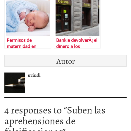
Permisos de
Bankia devolverÃ¡ el
maternidad en
dinero a los
EspaÃ±a y el resto de
pequeÃ±os
Autor
Europa
inversionistas de su
fracasada salida a
bolsa
nvindi
4 responses to “
Suben las
aprehensiones de