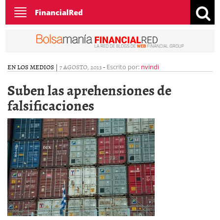
Toggle
FinancialRed
navigation
EN LOS MEDIOS
|
7 AGOSTO, 2013
-
Escrito por:
nvindi
Suben las aprehensiones de
falsificaciones