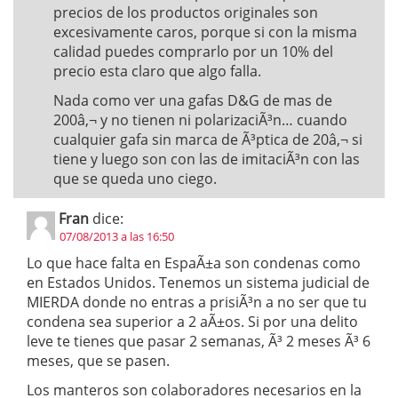
precios de los productos originales son
excesivamente caros, porque si con la misma
calidad puedes comprarlo por un 10% del
precio esta claro que algo falla.
Nada como ver una gafas D&G de mas de
200â‚¬ y no tienen ni polarizaciÃ³n… cuando
cualquier gafa sin marca de Ã³ptica de 20â‚¬ si
tiene y luego son con las de imitaciÃ³n con las
que se queda uno ciego.
Fran
dice:
07/08/2013 a las 16:50
Lo que hace falta en EspaÃ±a son condenas como
en Estados Unidos. Tenemos un sistema judicial de
MIERDA donde no entras a prisiÃ³n a no ser que tu
condena sea superior a 2 aÃ±os. Si por una delito
leve te tienes que pasar 2 semanas, Ã³ 2 meses Ã³ 6
meses, que se pasen.
Los manteros son colaboradores necesarios en la