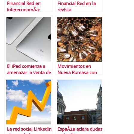
Financial Red en
Financial Red en la
IntereconomÃ­a:
revista
Entrevista a JesÃºs
emprendedores
Perez sobre blogs y
mercados
El iPad comienza a
Movimientos en
amenazar la venta de
Nueva Rumasa con
PC
vistas a 2011
La red social Linkedin
EspaÃ±a aclara dudas