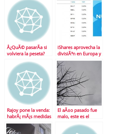
Â¿QuÃ© pasarÃ­a si
iShares aprovecha la
volviera la peseta?
divisiÃ³n en Europa y
lanza ETFS sobre
bonos soberanos
Rajoy pone la venda:
El aÃ±o pasado fue
habrÃ¡ mÃ¡s medidas
malo, este es el
de recortes
remate, el siguiente
el gran remate