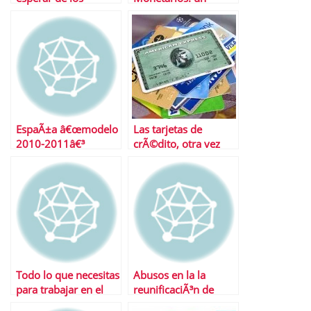
mercados esta
negocio solo para la
semana?
gestora
EspaÃ±a â€œmodelo
Las tarjetas de
2010-2011â€³
crÃ©dito, otra vez
mÃ¡s caras
Todo lo que necesitas
Abusos en la la
para trabajar en el
reunificaciÃ³n de
extranjero
deudas