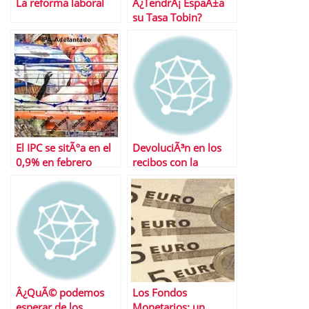
La reforma laboral
Â¿TendrÃ¡ EspaÃ±a
su Tasa Tobin?
El IPC se sitÃºa en el
DevoluciÃ³n en los
0,9% en febrero
recibos con la
nÃ³mina
Â¿QuÃ© podemos
Los Fondos
esperar de los
Monetarios: un