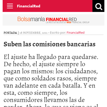
Toggle
FinancialRed
navigation
PORTADA
|
18 NOVIEMBRE, 2011
-
Escrito por:
FinancialRed
Suben las comisiones bancarias
El ajuste ha llegado para quedarse.
De hecho, el ajuste siempre lo
pagan los mismos: los ciudadanos,
que como soldados rasos, siempre
van adelante en cada batalla. Y en
esta, como siempre, los
consumidores llevamos las de
perder. Ahora, lo que se viene es el