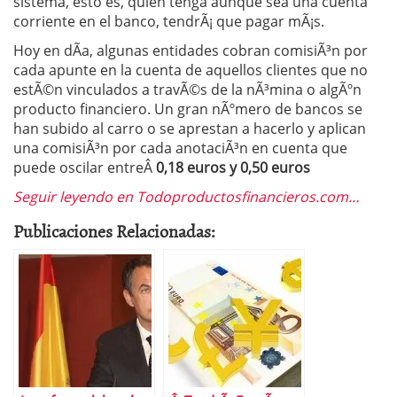
sistema, esto es, quien tenga aunque sea una cuenta
corriente en el banco, tendrÃ¡ que pagar mÃ¡s.
Hoy en dÃ­a, algunas entidades cobran comisiÃ³n por
cada apunte en la cuenta de aquellos clientes que no
estÃ©n vinculados a travÃ©s de la nÃ³mina o algÃºn
producto financiero. Un gran nÃºmero de bancos se
han subido al carro o se aprestan a hacerlo y aplican
una comisiÃ³n por cada anotaciÃ³n en cuenta que
puede oscilar entreÂ
0,18 euros y 0,50 euros
Seguir leyendo en Todoproductosfinancieros.com…
Publicaciones Relacionadas: