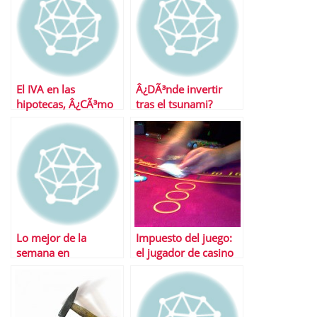
El IVA en las
Â¿DÃ³nde invertir
hipotecas, Â¿CÃ³mo
tras el tsunami?
funciona?
Lo mejor de la
Impuesto del juego:
semana en
el jugador de casino
Financialred
gana, el apostante de
a pie pierde