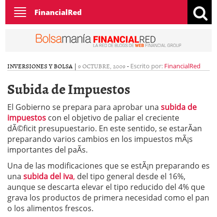
Toggle
FinancialRed
navigation
INVERSIONES Y BOLSA
|
9 OCTUBRE, 2009
-
Escrito por:
FinancialRed
Subida de Impuestos
El Gobierno se prepara para aprobar una
subida de
impuestos
con el objetivo de paliar el creciente
dÃ©ficit presupuestario. En este sentido, se estarÃ­an
preparando varios cambios en los impuestos mÃ¡s
importantes del paÃ­s.
Una de las modificaciones que se estÃ¡n preparando es
una
subida del iva
,
del tipo general desde el 16%,
aunque se descarta elevar el tipo reducido del 4% que
grava los productos de primera necesidad como el pan
o los alimentos frescos.