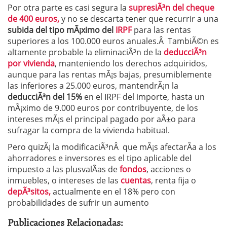
Por otra parte es casi segura la
supresiÃ³n del cheque
de 400 euros,
y no se descarta tener que recurrir a una
subida del tipo mÃ¡ximo del
IRPF
para las rentas
superiores a los 100.000 euros anuales.Â TambiÃ©n es
altamente probable la eliminaciÃ³n de la
deducciÃ³n
por vivienda
, manteniendo los derechos adquiridos,
aunque para las rentas mÃ¡s bajas, presumiblemente
las inferiores a 25.000 euros, mantendrÃ¡n la
deducciÃ³n del 15%
en el IRPF del importe, hasta un
mÃ¡ximo de 9.000 euros por contribuyente, de los
intereses mÃ¡s el principal pagado por aÃ±o para
sufragar la compra de la vivienda habitual.
Pero quizÃ¡ la modificaciÃ³nÂ que mÃ¡s afectarÃ­a a los
ahorradores e inversores es el tipo aplicable del
impuesto a las plusvalÃ­as de
fondos
, acciones o
inmuebles, o intereses de las
cuentas
, renta fija o
depÃ³sitos,
actualmente en el 18% pero con
probabilidades de sufrir un aumento
Publicaciones Relacionadas: