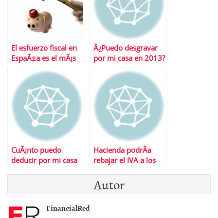
El esfuerzo fiscal en
Â¿Puedo desgravar
EspaÃ±a es el mÃ¡s
por mi casa en 2013?
alto de la Eurozona
CuÃ¡nto puedo
Hacienda podrÃ­a
deducir por mi casa
rebajar el IVA a los
en 2013
comedores escolares
Autor
FinancialRed