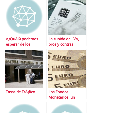
Â¿QuÃ© podemos
La subida del IVA,
esperar de los
pros y contras
mercados esta
semana?
Tasas de TrÃ¡fico
Los Fondos
Monetarios: un
negocio solo para la
gestora