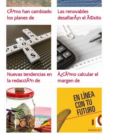
CÃ³mo han cambiado
Las renovables
los planes de
desafiarÃ¡n el Ã©xito
transporte en
del gas natural a
Semana Santa las
largo plazo
restricciones
Nuevas tendencias en
Â¿CÃ³mo calcular el
la redacciÃ³n de
margen de
curriculums que
contribuciÃ³n?
debes conocer