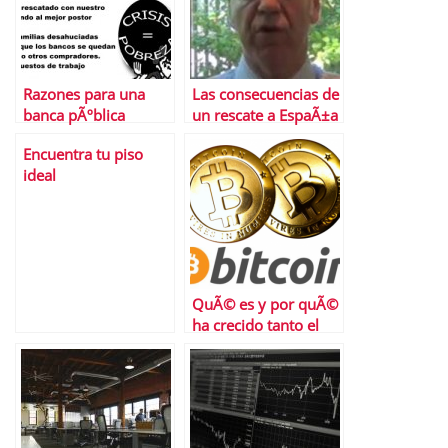
Razones para una
Las consecuencias de
banca pÃºblica
un rescate a EspaÃ±a
Encuentra tu piso
ideal
QuÃ© es y por quÃ©
ha crecido tanto el
trading de
criptomonedas