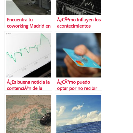
Encuentra tu
Â¿CÃ³mo influyen los
coworking Madrid en
acontecimientos
Cloudworks
histÃ³ricos en el
mercado bursÃ¡til
actual?
Â¿Es buena noticia la
Â¿CÃ³mo puedo
contenciÃ³n de la
optar por no recibir
inflaciÃ³n
ofertas de tarjetas de
subyacente?
crÃ©dito?