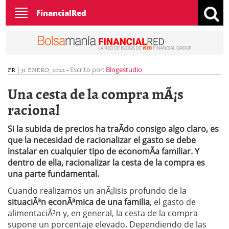
Toggle
FinancialRed
navigation
FR
|
31 ENERO, 2022
-
Escrito por:
Blogestudio
Una cesta de la compra mÃ¡s
racional
Si la subida de precios ha traÃ­do consigo algo claro, es
que la necesidad de racionalizar el gasto se debe
instalar en cualquier tipo de economÃ­a familiar. Y
dentro de ella, racionalizar la cesta de la compra es
una parte fundamental.
Cuando realizamos un anÃ¡lisis profundo de la
situaciÃ³n econÃ³mica de una familia
, el gasto de
alimentaciÃ³n y, en general, la cesta de la compra
supone un porcentaje elevado. Dependiendo de las