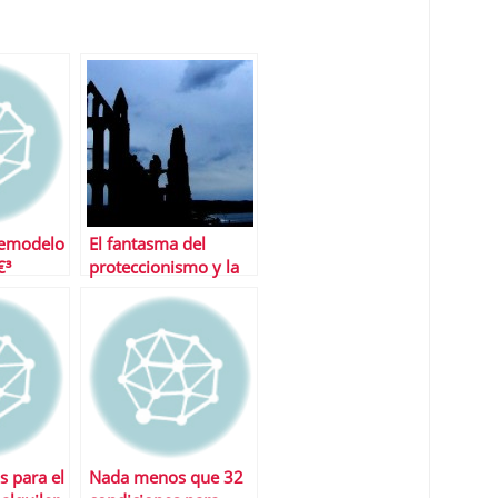
œmodelo
El fantasma del
€³
proteccionismo y la
guerra de divisas
s para el
Nada menos que 32