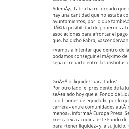
AdemÃ¡s, Fabra ha recordado que e
hay una cantidad que no estaba co
ayuntamientos, por lo que tambiÃ
dÃ© la posibilidad de ponernos al d
asociaciones para afrontar el pag
que, ha dicho Fabra, «ascenderÃ­an
«Vamos a intentar que dentro de la
podamos conseguir el mÃ¡ximo de 
sepa el reparto entre las distinta
GriÃ±Ã¡n: liquidez ‘para todos’
Por otro lado, el presidente de la 
seÃ±alado hoy que el Fondo de Liq
condiciones de equidad», por lo qu
carrera» entre comunidades autÃ³
menos», informaÂ Europa Press. Se
«rescate» a acudir a este Fondo de 
para «tener liquidez» y, a su juicio,