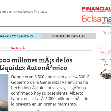
s en economÃ­a, bolsa y finanzas.
Busca
RÁFICOS COTIZACIONES
FINANZAS PERSONALES
ito por:
RedacciÃ³n
.000 millones mÃ¡s de los
e Liquidez AutonÃ³mico
Donde eran 3.500 ahora van a ser 4.500. El
Gobierno de la Generalitat Valenciana ha
hecho los cÃ¡lculos otra vez y, segÃºn ha
confirmado hoy su presidente, Alberto
Fabra, necesitarÃ¡ 1.000 millones mÃ¡s de
 pymes: la obligación que muchas empresas
lo previsto en un primer momento.
s demasiado tarde
20/07/2026
e Deben Saber los Traders Mexicanos Antes de