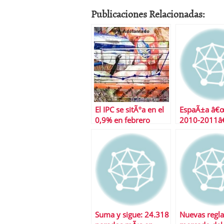
Publicaciones Relacionadas:
El IPC se sitÃºa en el
EspaÃ±a â€
0,9% en febrero
2010-2011â
Suma y sigue: 24.318
Nuevas regla