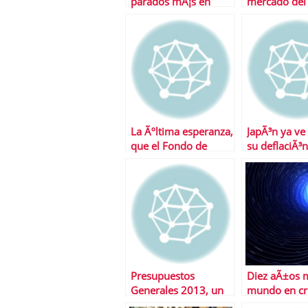
parados mÃ¡s en
mercado del 
noviembre
La Ãºltima esperanza,
JapÃ³n ya ve 
que el Fondo de
su deflaciÃ³n
Rescate sea un banco
Presupuestos
Diez aÃ±os m
Generales 2013, un
mundo en cri
paso para el