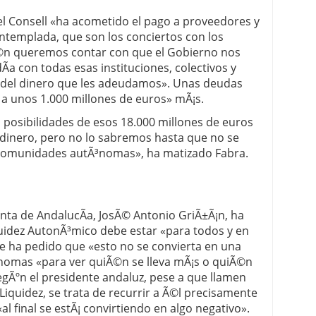
l Consell «ha acometido el pago a proveedores y
ntemplada, que son los conciertos con los
©n queremos contar con que el Gobierno nos
Ã­a con todas esas instituciones, colectivos y
o del dinero que les adeudamos». Unas deudas
 a unos 1.000 millones de euros» mÃ¡s.
 posibilidades de esos 18.000 millones de euros
dinero, pero no lo sabremos hasta que no se
s comunidades autÃ³nomas», ha matizado Fabra.
Junta de AndalucÃ­a, JosÃ© Antonio GriÃ±Ã¡n, ha
uidez AutonÃ³mico debe estar «para todos y en
e ha pedido que «esto no se convierta en una
nomas «para ver quiÃ©n se lleva mÃ¡s o quiÃ©n
gÃºn el presidente andaluz, pese a que llamen
Liquidez, se trata de recurrir a Ã©l precisamente
 «al final se estÃ¡ convirtiendo en algo negativo».