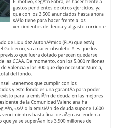
El motivo, segÃºn Fabra, es hacer frente a
gastos pendientes de otros ejercicios, ya
 proceso tradicional: ventajas reales para pymes
que con los 3.500 anunciados hasta ahora
sÃ³lo tiene para hacer frente a los
a mÃ©dica cuando trabajas por cuenta propia
vencimientos de deuda y al gasto corriente
ndo de Liquidez AutonÃ³mico (FLA) que estÃ¡
l Gobierno, va a nacer obsoleto. Y es que los
a previsto que fuera dotado parecen quedarse
de las CCAA. De momento, con los 5.000 millones
 de Valencia y los 300 que dijo necesitar Murcia,
total del fondo.
nsell «tenemos que cumplir con los
idos y este fondo es una garantÃ­a para poder
evisto para la emisiÃ³n de deuda en las mejores
presidente de la Comunidad Valenciana ha
egiÃ³n, «sÃ³lo la emisiÃ³n de deuda supone 1.600
s vencimientos hasta final de aÃ±o ascienden a
o que ya se superÃ­an los 3.500 millones de