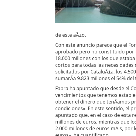
Operar
29/06/2026
Crear empresa online vs
29/05/2026
CÃ³mo afrontar una baj
26/05/2026
de este aÃ±o.
Con este anuncio parece que el Fo
aprobado pero no constituido por e
18.000 millones con los que estab
cortos para todas las necesidades 
solicitados por CataluÃ±a, los 4.500
sumarÃ­a 9.823 millones el 54% del 
Fabra ha apuntado que desde el Co
vencimientos que tenemos establec
obtener el dinero que tenÃ­amos pr
condiciones». En este sentido, el 
apuntado que, en el caso de esta r
millones de euros, mientras que lo
2.000 millones de euros mÃ¡s, por l
euros», ha cuantificado.