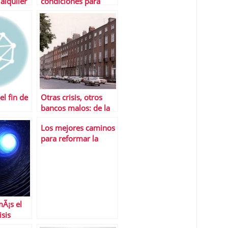
alquiler
condiciones para
recibir el rescate
bancario
el fin de
Otras crisis, otros
bancos malos: de la
catÃ¡strofe mexicana
Los mejores caminos
a las lecciones suecas
para reformar la
AdministraciÃ³n
Ã¡s el
sis