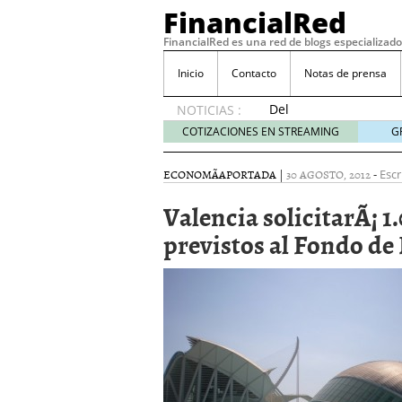
FinancialRed
FinancialRed es una red de blogs especializado
Inicio
Contacto
Notas de prensa
Del
NOTICIAS :
depósito
COTIZACIONES EN STREAMING
G
a la
diversificación:
ECONOMÃ­A
PORTADA
|
30 AGOSTO, 2012
-
Escr
cómo
está
Valencia solicitarÃ¡ 1
cambiando
previstos al Fondo d
la
gestión
del
ahorro
en
España
05/08/2026
Seguros de convenio en
descubren cuando ya e
ReseÃ±a de SIFX: Lo Qu