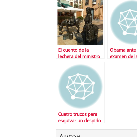
equilibrio deseado
El cuento de la
Obama ante el
lechera del ministro
examen de l
Montoro
economÃ­a
Cuatro trucos para
esquivar un despido
inminente
Autor