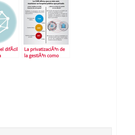
 difÃ­cil
La privatizaciÃ³n de
a
la gestiÃ³n como
paso previo a la
privatizaciÃ³n de la
sanidad