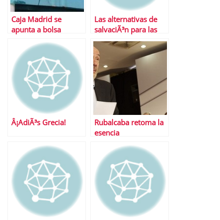
Caja Madrid se
Las alternativas de
apunta a bolsa
salvaciÃ³n para las
Â¿Buena idea?
cajas de ahorro
Â¡AdiÃ³s Grecia!
Rubalcaba retoma la
esencia
socialdemÃ³crata