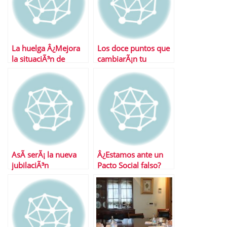
La huelga Â¿Mejora
Los doce puntos que
la situaciÃ³n de
cambiarÃ¡n tu
EspaÃ±a?
pensiÃ³n tras la
reforma
AsÃ­ serÃ¡ la nueva
Â¿Estamos ante un
jubilaciÃ³n
Pacto Social falso?