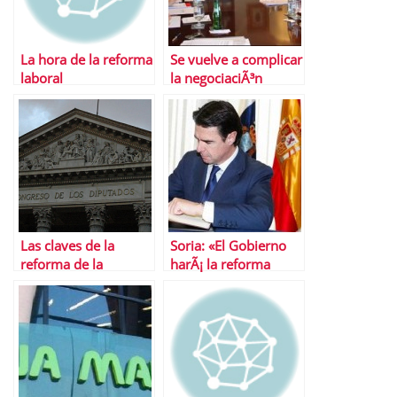
La hora de la reforma
Se vuelve a complicar
laboral
la negociaciÃ³n
colectiva
Las claves de la
Soria: «El Gobierno
reforma de la
harÃ¡ la reforma
negociaciÃ³n
laboral con
colectiva aprobada
determinaciÃ³n»
por el Congreso