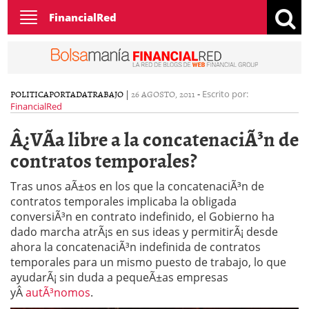
Toggle
FinancialRed
navigation
POLITICA
PORTADA
TRABAJO
|
26 AGOSTO, 2011
-
Escrito por:
FinancialRed
Â¿VÃ­a libre a la concatenaciÃ³n de
contratos temporales?
Tras unos aÃ±os en los que la concatenaciÃ³n de
contratos temporales implicaba la obligada
conversiÃ³n en contrato indefinido, el Gobierno ha
dado marcha atrÃ¡s en sus ideas y permitirÃ¡ desde
ahora la concatenaciÃ³n indefinida de contratos
temporales para un mismo puesto de trabajo, lo que
ayudarÃ¡ sin duda a pequeÃ±as empresas
yÂ
autÃ³nomos
.