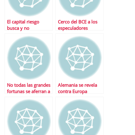
El capital riesgo
Cerco del BCE a los
busca y no
especuladores
encuentra: aÃºn no
se ha cerrado un
fondo en 2010
No todas las grandes
Alemania se revela
fortunas se aferran a
contra Europa
sus sicavs