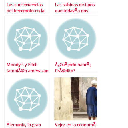
Las consecuencias
Las subidas de tipos
del terremoto en la
que todavÃ­a nos
economÃ­a global
esperan
Moody’s y Fitch
Â¿CuÃ¡ndo habrÃ¡
tambiÃ©n amenazan
CrÃ©dito?
a Estados Unidos
Alemania, la gran
Vejez en la economÃ­