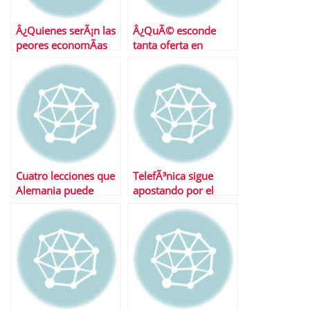
Â¿Quienes serÃ¡n las
Â¿QuÃ© esconde
peores economÃ­as
tanta oferta en
de 2011?
depÃ³sitos?
Cuatro lecciones que
TelefÃ³nica sigue
Alemania puede
apostando por el
enseÃ±ar a EspaÃ±a
dividendo