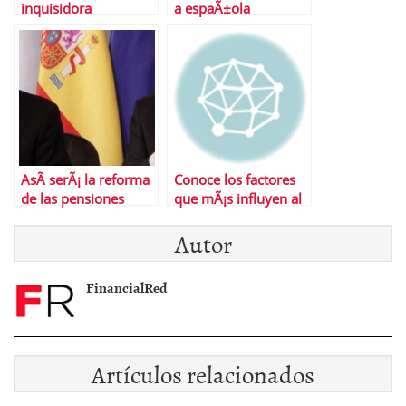
inquisidora
a espaÃ±ola
AsÃ­ serÃ¡ la reforma
Conoce los factores
de las pensiones
que mÃ¡s influyen al
calcular la jubilaciÃ³n
Autor
FinancialRed
Artículos relacionados