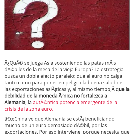
Â¿QuÃ© se juega Asia sosteniendo las patas mÃ¡s
dÃ©biles de la mesa de la vieja Europa? La estrategia
busca un doble efecto paralelo: que el euro no caiga
tanto como para poner en peligro la buena salud de
las exportaciones asiÃ¡ticas y, al mismo tiempo,Â q
ue la
debilidad de la moneda Ãºnica no fortalezca a
Alemania
, la
autÃ©ntica potencia emergente de la
crisis de la zona euro.
â€œChina ve que Alemania se estÃ¡ beneficiando
mucho de un euro demasiado dÃ©bil, por las
exportaciones. Por eso interviene, porque necesita que