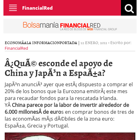
Toggle
FinancialRed
navigation
ECONOMÃ­A
LA INFORMACION
PORTADA
|
12 ENERO, 2011
-
Escrito por:
FinancialRed
Â¿QuÃ© esconde el apoyo de
China y JapÃ³n a EspaÃ±a?
JapÃ³n anunciÃ³ ayer que estÃ¡ dispuesto a comprar el
20% de los bonos que la Eurozona emitirÃ¡ este mes
para recaudar fondos para la rescatada Irlanda.
YÂ
China parece por la labor de invertir alrededor de
6.000 millonesÂ de euro
s en comprar bonos de tres de
las economÃ­as mÃ¡s dÃ©biles de la zona euro:
EspaÃ±a, Grecia y Portugal.