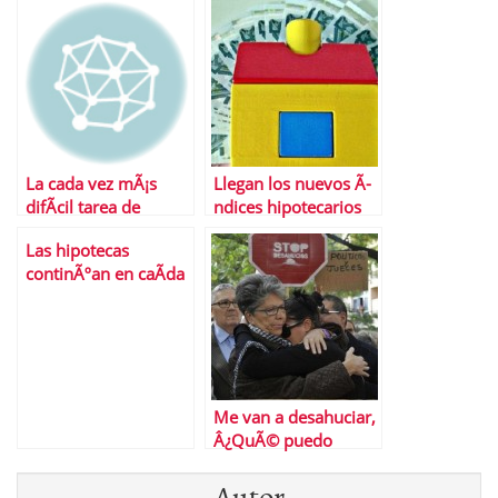
inmobiliario?
otra que volver a
innovar en Hipotecas
La cada vez mÃ¡s
Llegan los nuevos Ã­
difÃ­cil tarea de
ndices hipotecarios
comprar una casa
Las hipotecas
continÃºan en caÃ­da
libre
Me van a desahuciar,
Â¿QuÃ© puedo
hacer?
Autor