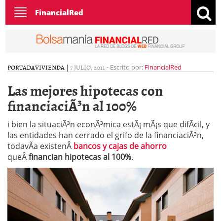
Toggle
FinancialRed
navigation
PORTADA
VIVIENDA
|
7 JULIO, 2011
-
Escrito por:
FinancialRed
Las mejores hipotecas con
financiaciÃ³n al 100%
i bien la situaciÃ³n econÃ³mica estÃ¡ mÃ¡s que difÃ­cil, y
las entidades han cerrado el grifo de la financiaciÃ³n,
todavÃ­a existenÂ
bancos y cajas de ahorro
queÂ
financian hipotecas al 100%
.