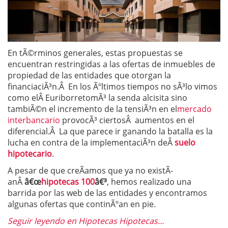
En tÃ©rminos generales, estas propuestas se
encuentran restringidas a las ofertas de inmuebles de
propiedad de las entidades que otorgan la
financiaciÃ³n.Â En los Ãºltimos tiempos no sÃ³lo vimos
como elÂ EuriborretomÃ³ la senda alcisita sino
tambiÃ©n el incremento de la tensiÃ³n en el
mercado
interbancario
provocÃ³ ciertosÂ aumentos en el
diferencial.Â La que parece ir ganando la batalla es la
lucha en contra de la implementaciÃ³n deÂ
suelo
hipotecario
.
A pesar de que creÃ­amos que ya no existÃ­
anÂ
â€œ
hipotecas 100
â€³
, hemos realizado una
barrida por las web de las entidades y encontramos
algunas ofertas que continÃºan en pie.
Seguir leyendo en Hipotecas Hipotecas…