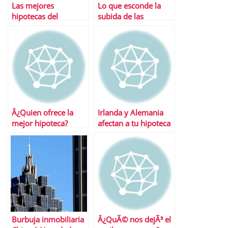
Las mejores
Lo que esconde la
hipotecas del
subida de las
momento
hipotecas
Â¿Quien ofrece la
Irlanda y Alemania
mejor hipoteca?
afectan a tu hipoteca
Desvelamos el
Â¿CÃ³mo?
misterio
Burbuja inmobiliaria
Â¿QuÃ© nos dejÃ³ el