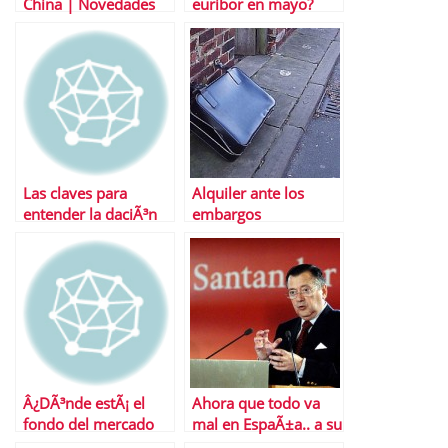
China | Novedades
euribor en mayo?
en la regulaciÃ³n de
compra vivienda
Las claves para
Alquiler ante los
entender la daciÃ³n
embargos
en pago
hipotecarios Â¿Una
soluciÃ³n viable?
Â¿DÃ³nde estÃ¡ el
Ahora que todo va
fondo del mercado
mal en EspaÃ±a.. a su
mercado
banca no le queda