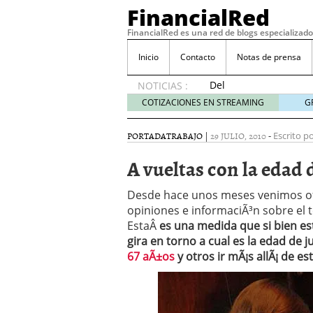
FinancialRed
FinancialRed es una red de blogs especializado
Inicio
Contacto
Notas de prensa
Del
NOTICIAS :
depósito
COTIZACIONES EN STREAMING
G
a la
diversificación:
PORTADA
TRABAJO
|
29 JULIO, 2010
-
Escrito po
cómo
está
A vueltas con la edad 
cambiando
la
Desde hace unos meses venimos ofr
gestión
opiniones e informaciÃ³n sobre el t
del
EstaÂ
es una medida que si bien e
ahorro
en
gira en torno a cual es la edad de 
España
67 aÃ±os
y otros ir mÃ¡s allÃ¡ de es
05/08/2026
Seguros de convenio en
descubren cuando ya e
ReseÃ±a de SIFX: Lo Qu