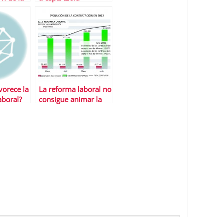
vorece la
La reforma laboral no
laboral?
consigue animar la
contrataciÃ³n
indefinida