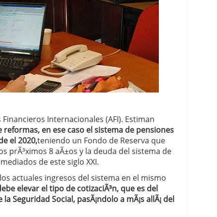
 proceso tradicional: ventajas reales para pymes
a mÃ©dica cuando trabajas por cuenta propia
Financieros Internacionales (AFI). Estiman
e reformas, en ese caso el sistema de pensiones
de el 2020,
teniendo un Fondo de Reserva que
os prÃ³ximos 8 aÃ±os y la deuda del sistema de
 mediados de este siglo XXI.
os actuales ingresos del sistema en el mismo
ebe elevar el tipo de cotizaciÃ³n, que es del
la Seguridad Social, pasÃ¡ndolo a mÃ¡s allÃ¡ del