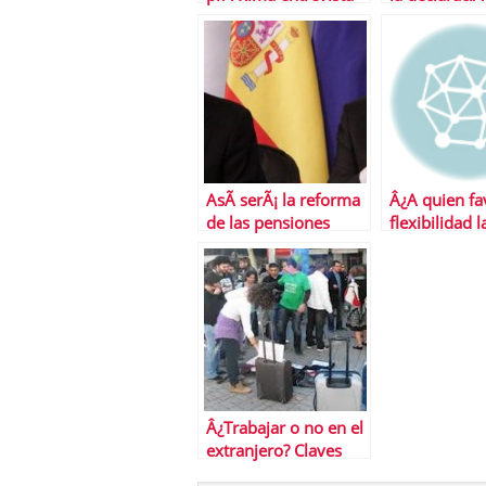
laboral
renta
AsÃ­ serÃ¡ la reforma
Â¿A quien fa
de las pensiones
flexibilidad 
Â¿Trabajar o no en el
extranjero? Claves
para decidir con