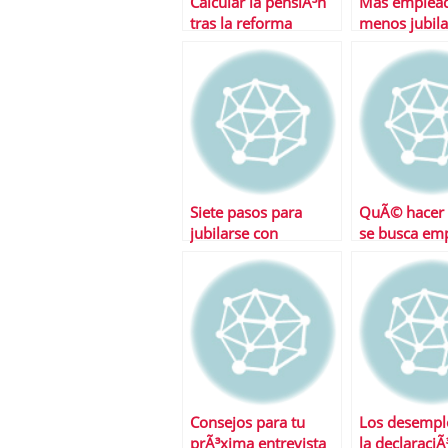
Calcular la pensiÃ³n
Mas emplead
tras la reforma
menos jubila
SituaciÃ³n d
Siete pasos para
QuÃ© hacer 
jubilarse con
se busca em
dignidad
Consejos para tu
Los desempl
prÃ³xima entrevista
la declaraciÃ