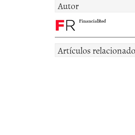
Autor
Ã©xito
FinancialRed
Artículos relacionad