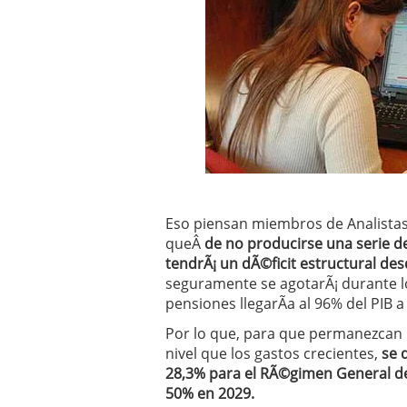
Operar
29/06/2026
Crear empresa online vs
29/05/2026
CÃ³mo afrontar una baj
26/05/2026
Eso piensan miembros de Analistas 
queÂ
de no producirse una serie d
tendrÃ¡ un dÃ©ficit estructural des
seguramente se agotarÃ¡ durante l
pensiones llegarÃ­a al 96% del PIB a
Por lo que, para que permanezcan l
nivel que los gastos crecientes,
se d
28,3% para el RÃ©gimen General de 
50% en 2029.