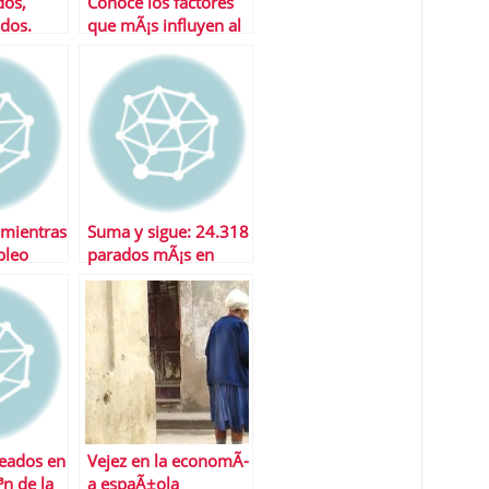
os,
Conoce los factores
dos.
que mÃ¡s influyen al
eseada
calcular la jubilaciÃ³n
mientras
Suma y sigue: 24.318
pleo
parados mÃ¡s en
noviembre
eados en
Vejez en la economÃ­
³n de la
a espaÃ±ola