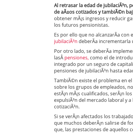
Al retrasar la edad de jubilaciÃ³n, 
de aÃ±os cotizados y tambiÃ©n baj
obtener mÃ¡s ingresos y reducir gas
los futuros pensionistas.
Es por ello que no alcanzarÃ­a con e
jubilaciÃ³n
deberÃ­a incrementarla 
Por otro lado, se deberÃ­a implem
lasÂ
pensiones,
como el de introdu
integrado por un seguro de capitali
pensiones de jubilaciÃ³n hasta ed
TambiÃ©n existe el problema en el
sobre los grupos de empleados, no
estÃ¡n mÃ¡s cualificados, serÃ¡n l
expulsiÃ³n del mercado laboral y a 
cotizaciÃ³n.
Si se verÃ¡n afectados los trabajad
que muchos deberÃ¡n salirse de f
que, las prestaciones de aquellos 