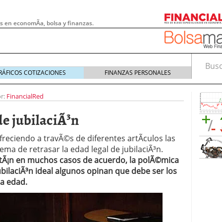
s en economÃ­a, bolsa y finanzas.
Busca
RÁFICOS COTIZACIONES
FINANZAS PERSONALES
r:
FinancialRed
de jubilaciÃ³n
eciendo a travÃ©s de diferentes artÃ­culos las
ema de retrasar la edad legal de jubilaciÃ³n.
stÃ¡n en muchos casos de acuerdo, la polÃ©mica
jubilaciÃ³n ideal algunos opinan que debe ser los
ta edad.
 pymes: la obligación que muchas empresas
s demasiado tarde
20/07/2026
e Deben Saber los Traders Mexicanos Antes de