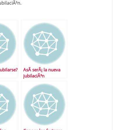
ubilaciÃ³n.
ubilarse?
AsÃ­ serÃ¡ la nueva
jubilaciÃ³n