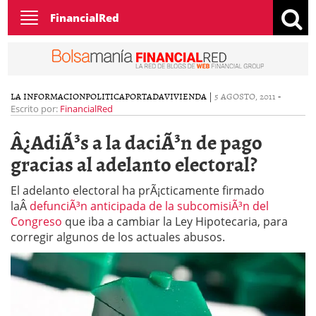
Toggle
FinancialRed
navigation
LA INFORMACION
POLITICA
PORTADA
VIVIENDA
|
5 AGOSTO, 2011
-
Escrito por:
FinancialRed
Â¿AdiÃ³s a la daciÃ³n de pago
gracias al adelanto electoral?
El adelanto electoral ha prÃ¡cticamente firmado
laÂ
defunciÃ³n anticipada de la subcomisiÃ³n del
Congreso
que iba a cambiar la Ley Hipotecaria, para
corregir algunos de los actuales abusos.