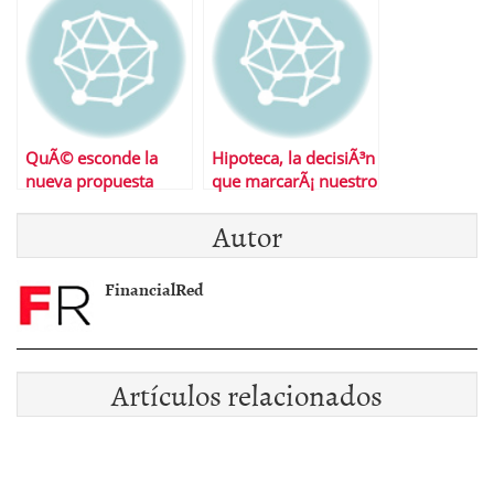
soluciones
QuÃ© esconde la
Hipoteca, la decisiÃ³n
nueva propuesta
que marcarÃ¡ nuestro
hipotecaria de
futuro
Autor
Santander
FinancialRed
Artículos relacionados