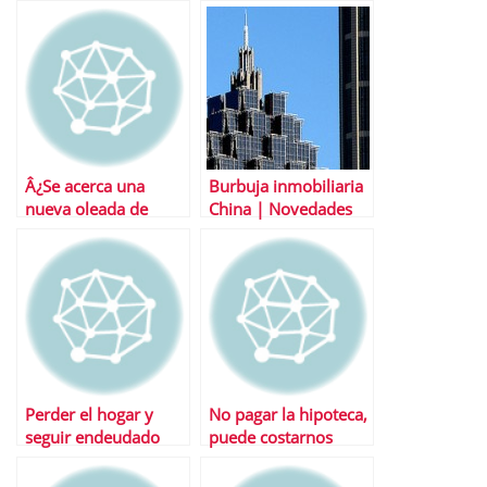
tus desgravaciones
celebran dos ferias
tienen la palabra
por semana para
vender como sea
Â¿Se acerca una
Burbuja inmobiliaria
nueva oleada de
China | Novedades
embargos de casas?
en la regulaciÃ³n de
compra vivienda
Perder el hogar y
No pagar la hipoteca,
seguir endeudado
puede costarnos
con el banco:
caro…
verdades, mentiras y