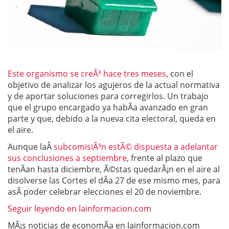
Este organismo se creÃ³ hace tres meses
, con el
objetivo de analizar los agujeros de la actual normativa
y de aportar soluciones para corregirlos. Un trabajo
que el grupo encargado ya habÃ­a avanzado en gran
parte y que, debido a la nueva cita electoral, queda en
el aire.
Aunque laÂ
subcomisiÃ³n estÃ© dispuesta a adelantar
sus conclusiones a septiembre
, frente al plazo que
tenÃ­an hasta diciembre, Ã©stas quedarÃ¡n en el aire al
disolverse las Cortes el dÃ­a 27 de ese mismo mes, para
asÃ­ poder celebrar elecciones el 20 de noviembre.
Seguir leyendo en lainformacion.com
MÃ¡s noticias de economÃ­a en lainformacion.com