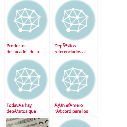
Productos
DepÃ³sitos
destacados de la
referenciados al
semana
euribor Â¿Una buena
idea?
TodavÃ­a hay
Â¿Un efÃ­mero
depÃ³sitos que
rÃ©cord para los
desafÃ­an al Banco de
depÃ³sitos?
EspaÃ±a Â¿CuÃ¡les?