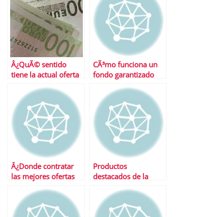
Â¿QuÃ© sentido
CÃ³mo funciona un
tiene la actual oferta
fondo garantizado
de pagarÃ©s
bancarios?
Â¿Donde contratar
Productos
las mejores ofertas
destacados de la
en depÃ³sitos?
semana