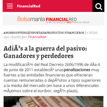
Toggle
FinancialRed
navigation
AHORRO
INVERSIÃ³N
PORTADA
PRODUCTOS FINANCIEROS
|
5 JULIO,
2011
-
Escrito por:
FinancialRed
AdiÃ³s a la guerra del pasivo:
Ganadores y perdedores
La modificaciÃ³n del Real Decreto 2606/1996 de dÃ­a 4
de junio de 2011 estableciÃ³ unas
penalizaciones
muy
fuertes a las entidades financieras que ofrecieran
cuentas remuneradas o depÃ³sitos a tipos superiores
a la media del mercado (en base a unos diferenciales
mÃ¡ximos sobre el euribor, segÃºn plazo).