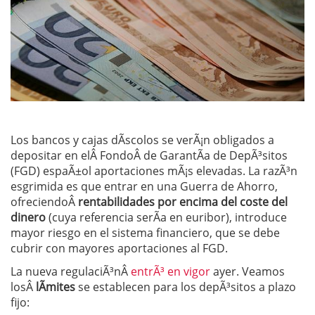
Los bancos y cajas dÃ­scolos se verÃ¡n obligados a
depositar en elÂ FondoÂ de GarantÃ­a de DepÃ³sitos
(FGD) espaÃ±ol aportaciones mÃ¡s elevadas. La razÃ³n
esgrimida es que entrar en una Guerra de Ahorro,
ofreciendoÂ
rentabilidades por encima del coste del
dinero
(cuya referencia serÃ­a en euribor), introduce
mayor riesgo en el sistema financiero, que se debe
cubrir con mayores aportaciones al FGD.
La nueva regulaciÃ³nÂ
entrÃ³ en vigor
ayer. Veamos
losÂ
lÃ­mites
se establecen para los depÃ³sitos a plazo
fijo: