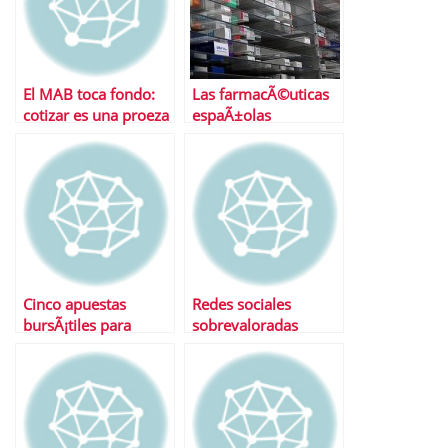
El MAB toca fondo:
Las farmacÃ©uticas
cotizar es una proeza
espaÃ±olas
y las pÃ©rdidas se
recuperan el pulso en
disparan
bolsa a golpe de
‘medicamentazo’
Cinco apuestas
Redes sociales
bursÃ¡tiles para
sobrevaloradas
empezar el aÃ±o
Â¿Realmente valen
mÃ¡s que Google?