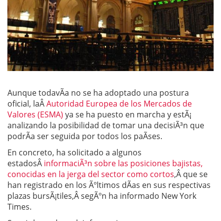
Aunque todavÃ­a no se ha adoptado una postura
oficial, laÂ
Autoridad Europea de los Mercados de
Valores (ESMA)
ya se ha puesto en marcha y estÃ¡
analizando la posibilidad de tomar una decisiÃ³n que
podrÃ­a ser seguida por todos los paÃ­ses.
En concreto, ha solicitado a algunos
estadosÂ
informaciÃ³n sobre las posiciones bajistas,
conocidas en la jerga del sector como cortos
,Â que se
han registrado en los Ãºltimos dÃ­as en sus respectivas
plazas bursÃ¡tiles,Â segÃºn ha informado New York
Times.