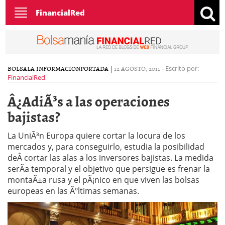
Toggle
FinancialRed
navigation
BOLSA
LA INFORMACION
PORTADA
|
12 AGOSTO, 2011
-
Escrito por:
FinancialRed
Â¿AdiÃ³s a las operaciones
bajistas?
La UniÃ³n Europa quiere cortar la locura de los
mercados y, para conseguirlo, estudia la posibilidad
deÂ cortar las alas a los inversores bajistas. La medida
serÃ­a temporal y el objetivo que persigue es frenar la
montaÃ±a rusa y el pÃ¡nico en que viven las bolsas
europeas en las Ãºltimas semanas.