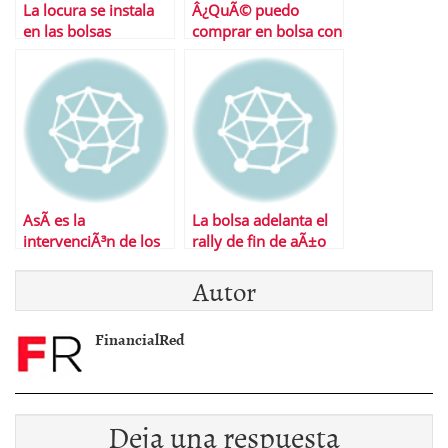
La locura se instala
Â¿QuÃ© puedo
en las bolsas
comprar en bolsa con
10 euros?
AsÃ­ es la
La bolsa adelanta el
intervenciÃ³n de los
rally de fin de aÃ±o
bancos centrales que
Autor
ha disparado la bolsa
FinancialRed
Deja una respuesta