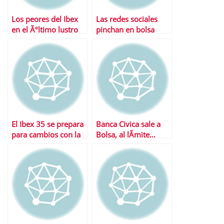
Los peores del Ibex
Las redes sociales
en el Ãºltimo lustro
pinchan en bolsa
son….
El Ibex 35 se prepara
Banca Civica sale a
para cambios con la
Bolsa, al lÃ­mite…
llegada de nuevos
inquilinos a la bolsa