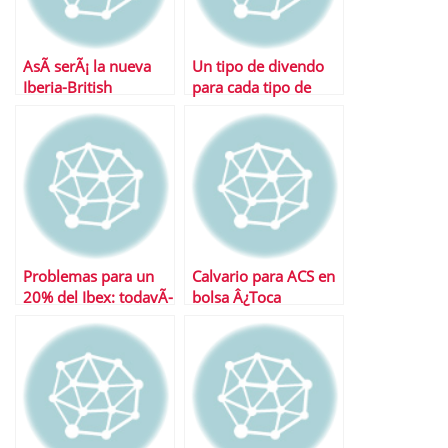
AsÃ­ serÃ¡ la nueva
Un tipo de divendo
Iberia-British
para cada tipo de
inversor
Problemas para un
Calvario para ACS en
20% del Ibex: todavÃ­
bolsa Â¿Toca
a valen menos que
aumentar
en 2009
autocartera?