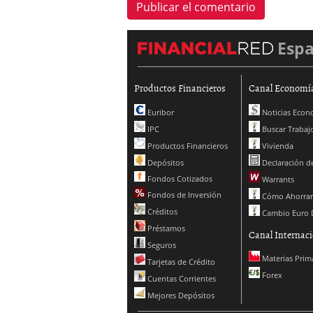
Esp
Productos Financieros
Canal Economí
Euribor
Noticias Econ
IPC
Buscar Trabaj
Productos Financieros
Vivienda
Depósitos
Declaración de
Fondos Cotizados
Warrants
Fondos de Inversión
Cómo Ahorrar
Créditos
Cambio Euro 
Préstamos
Canal Internaci
Seguros
Materias Prim
Tarjetas de Crédito
Forex
Cuentas Corrientes
Mejores Depósitos