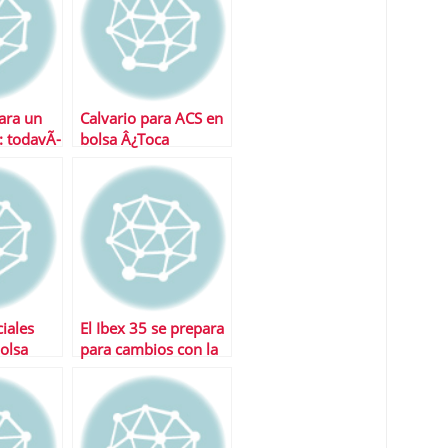
ara un
Calvario para ACS en
: todavÃ­
bolsa Â¿Toca
os que
aumentar
autocartera?
iales
El Ibex 35 se prepara
olsa
para cambios con la
llegada de nuevos
inquilinos a la bolsa