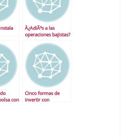
instala
Â¿AdiÃ³s a las
operaciones bajistas?
edo
Cinco formas de
bolsa con
invertir con
seguridad en bolsa