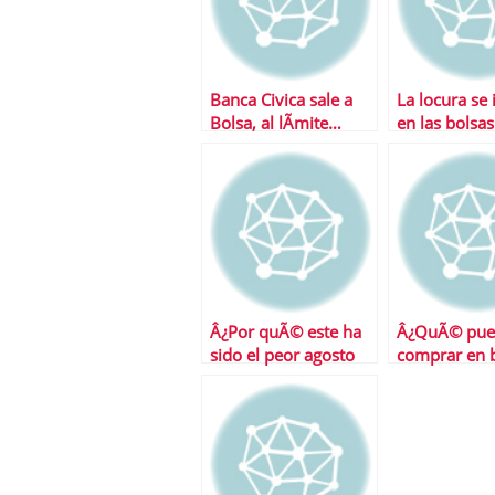
Banca Civica sale a
La locura se 
Bolsa, al lÃ­mite…
en las bolsas
Â¿Por quÃ© este ha
Â¿QuÃ© pu
sido el peor agosto
comprar en 
de la Bolsa?
10 euros?