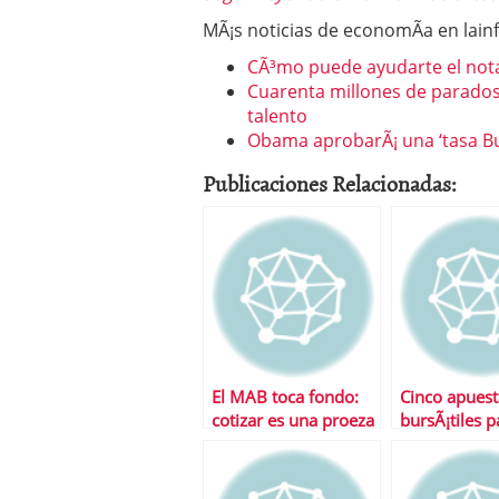
MÃ¡s noticias de economÃ­a en lai
CÃ³mo puede ayudarte el notar
Cuarenta millones de parados
talento
Obama aprobarÃ¡ una ‘tasa Buff
Publicaciones Relacionadas:
El MAB toca fondo:
Cinco apuest
cotizar es una proeza
bursÃ¡tiles p
y las pÃ©rdidas se
empezar el 
disparan