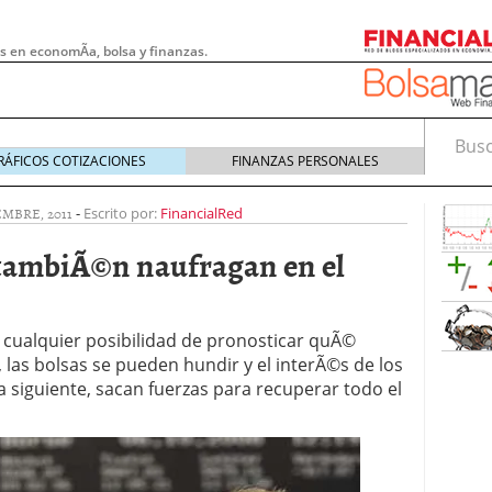
s en economÃ­a, bolsa y finanzas.
Busca
RÁFICOS COTIZACIONES
FINANZAS PERSONALES
EMBRE, 2011
-
Escrito por:
FinancialRed
 tambiÃ©n naufragan en el
cualquier posibilidad de pronosticar quÃ©
 las bolsas se pueden hundir y el interÃ©s de los
­a siguiente, sacan fuerzas para recuperar todo el
 pymes: la obligación que muchas empresas
s demasiado tarde
20/07/2026
e Deben Saber los Traders Mexicanos Antes de