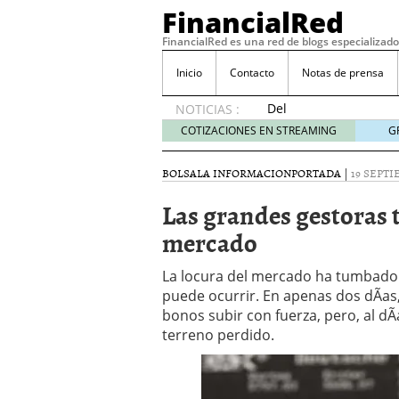
FinancialRed
FinancialRed es una red de blogs especializado
Inicio
Contacto
Notas de prensa
Del
NOTICIAS :
depósito
COTIZACIONES EN STREAMING
G
a la
diversificación:
BOLSA
LA INFORMACION
PORTADA
|
19 SEPTI
cómo
está
Las grandes gestoras
cambiando
mercado
la
gestión
del
La locura del mercado ha tumbado 
ahorro
puede ocurrir. En apenas dos dÃ­as,
en
bonos subir con fuerza, pero, al dÃ
España
terreno perdido.
05/08/2026
Seguros de convenio en
descubren cuando ya e
ReseÃ±a de SIFX: Lo Qu