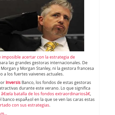
 proceso tradicional: ventajas reales para pymes
a mÃ©dica cuando trabajas por cuenta propia
 imposible acertar con la estrategia de
para las grandes gestoras internacionales. De
 Morgan y Morgan Stanley, ni la gestora francesa
 a los fuertes vaivenes actuales.
por
Inversis
Banco, los fondos de estas gestoras
tractivas durante este verano. Lo que significa
e
â€œla batalla de los fondos extraordinariosâ€
,
el banco espaÃ±ol en la que se ven las caras estas
ertado con sus estrategias
.
com…