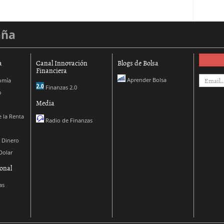
aña
a
Canal Innovación
Blogs de Bolsa
Financiera
Aprender Bolsa
omía
Finanzas 2.0
o
Media
 la Renta
Radio de Finanzas
 Dinero
Dolar
onal
as