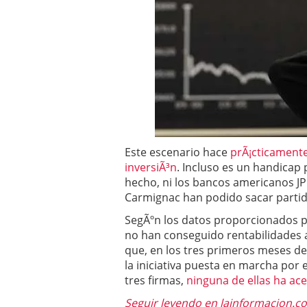
Operar
29/06/2026
Crear empresa online vs
29/05/2026
CÃ³mo afrontar una baj
26/05/2026
Este escenario hace
prÃ¡cticamente
inversiÃ³n
. Incluso es un handicap 
hecho, ni los bancos americanos JP
Carmignac han podido sacar partido
SegÃºn los datos proporcionados 
no han conseguido rentabilidades a
que, en los tres primeros meses d
la iniciativa puesta en marcha por 
tres firmas,
ninguna de ellas ha ac
Seguir leyendo en lainformacion.