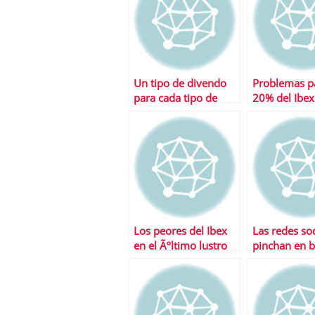
Un tipo de divendo
Problemas p
para cada tipo de
20% del Ibex
inversor
a valen men
en 2009
Los peores del Ibex
Las redes soc
en el Ãºltimo lustro
pinchan en b
son….