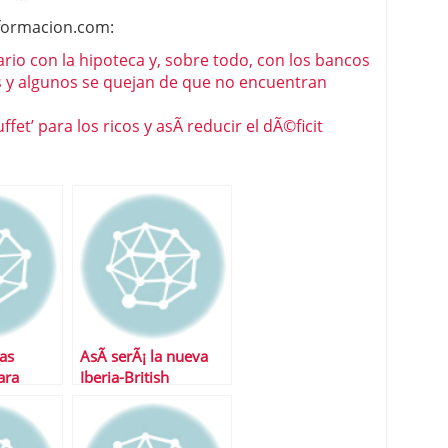
nformacion.com:
io con la hipoteca y, sobre todo, con los bancos
 y algunos se quejan de que no encuentran
et’ para los ricos y asÃ­ reducir el dÃ©ficit
as
AsÃ­ serÃ¡ la nueva
ara
Iberia-British
aÃ±o