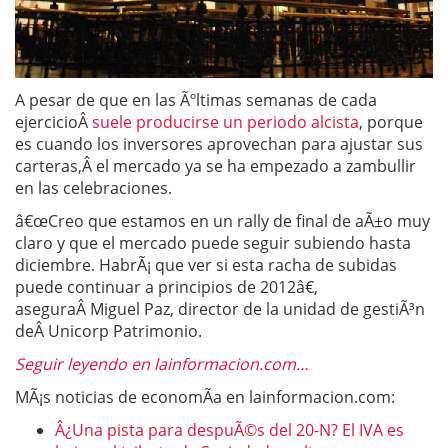
A pesar de que en las Ãºltimas semanas de cada
ejercicioÂ
suele producirse un periodo alcista
, porque
es cuando los inversores aprovechan para ajustar sus
carteras,Â el mercado ya se ha empezado a zambullir
en las celebraciones.
â€œCreo que estamos en un rally de final de aÃ±o muy
claro y que el mercado puede seguir subiendo hasta
diciembre. HabrÃ¡ que ver si esta racha de subidas
puede continuar a principios de 2012â€,
aseguraÂ Miguel Paz, director de la unidad de gestiÃ³n
deÂ Unicorp Patrimonio.
Seguir leyendo en lainformacion.com…
MÃ¡s noticias de economÃ­a en lainformacion.com:
Â¿Una pista para despuÃ©s del 20-N? El IVA es