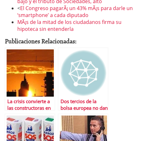
bajo y el tributo de Sociedades, alto
<
El Congreso pagarÃ¡ un 43% mÃ¡s para darle un
‘smartphone’ a cada diputado
MÃ¡s de la mitad de los ciudadanos firma su
hipoteca sin entenderla
Publicaciones Relacionadas:
La crisis convierte a
Dos tercios de la
las constructoras en
bolsa europea no dan
el caramelo mÃ¡s
la talla en este aÃ±o
dulce del Ibex