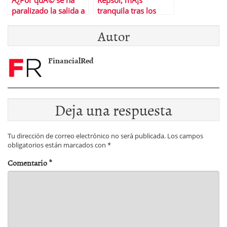
Â¿Por quÃ© se ha
Repsol, mÃ¡s
paralizado la salida a
tranquila tras los
bolsa de LoterÃ­as?
cambios en Sacyr
Autor
FinancialRed
Deja una respuesta
Tu dirección de correo electrónico no será publicada.
Los campos
obligatorios están marcados con
*
Comentario
*