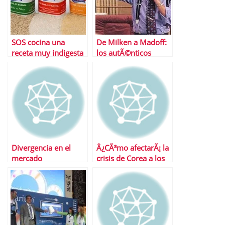
SOS cocina una
De Milken a Madoff:
receta muy indigesta
los autÃ©nticos
para Ruiz-Mateos
‘Gekko’ de Wall Street
Divergencia en el
Â¿CÃ³mo afectarÃ¡ la
mercado
crisis de Corea a los
inmobiliario: las
mercados asiÃ¡ticos?
empresas suben en
bolsa pero los pisos
bajan