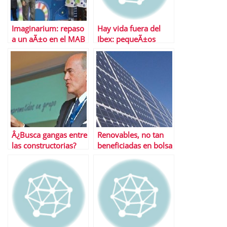
Imaginarium: repaso
Hay vida fuera del
a un aÃ±o en el MAB
Ibex: pequeÃ±os
valores con potencial
Â¿Busca gangas entre
Renovables, no tan
las constructorias?
beneficiadas en bolsa
FCC es su mejor baza
por el terremoto
como se esperaba