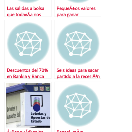
Las salidas a bolsa
PequeÃ±os valores
que todavÃ­a nos
para ganar
esperan en 2011
Descuentos del 70%
Seis ideas para sacar
en Bankia y Banca
partido a la recesiÃ³n
CÃ­vica para poder
salir a bolsa