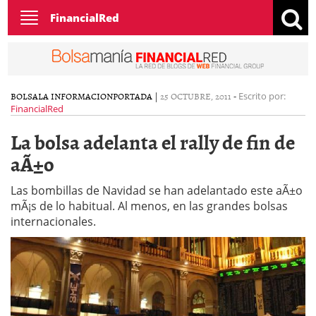
Toggle
FinancialRed
navigation
BOLSA
LA INFORMACION
PORTADA
|
25 OCTUBRE, 2011
-
Escrito por:
FinancialRed
La bolsa adelanta el rally de fin de
aÃ±o
Las bombillas de Navidad se han adelantado este aÃ±o
mÃ¡s de lo habitual. Al menos, en las grandes bolsas
internacionales.