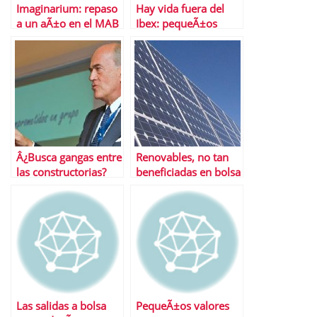
Imaginarium: repaso
Hay vida fuera del
a un aÃ±o en el MAB
Ibex: pequeÃ±os
valores con potencial
Â¿Busca gangas entre
Renovables, no tan
las constructorias?
beneficiadas en bolsa
FCC es su mejor baza
por el terremoto
como se esperaba
Las salidas a bolsa
PequeÃ±os valores