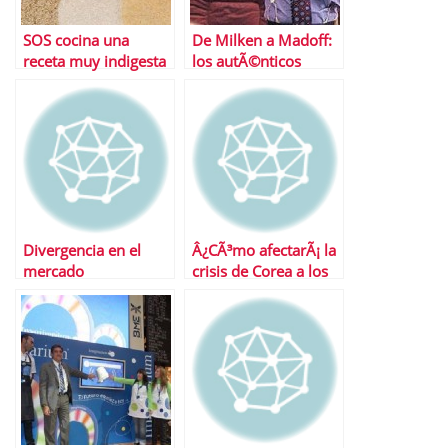
SOS cocina una
De Milken a Madoff:
receta muy indigesta
los autÃ©nticos
para Ruiz-Mateos
‘Gekko’ de Wall Street
Divergencia en el
Â¿CÃ³mo afectarÃ¡ la
mercado
crisis de Corea a los
inmobiliario: las
mercados asiÃ¡ticos?
empresas suben en
bolsa pero los pisos
bajan