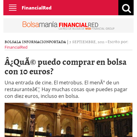
Toggle
FinancialRed
navigation
BOLSA
LA INFORMACION
PORTADA
|
5 SEPTIEMBRE, 2011
-
Escrito por:
FinancialRed
Â¿QuÃ© puedo comprar en bolsa
con 10 euros?
Una entrada de cine. El metrobus. El menÃº de un
restauranteâ€¦ Hay muchas cosas que puedes pagar
con diez euros, incluso en bolsa.