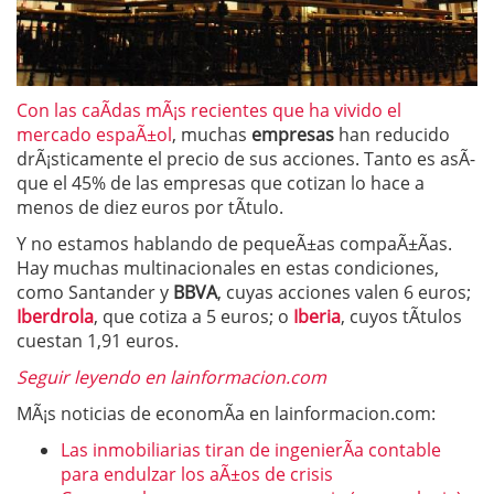
Con las caÃ­das mÃ¡s recientes que ha vivido el
mercado espaÃ±ol
, muchas
empresas
han reducido
drÃ¡sticamente el precio de sus acciones. Tanto es asÃ­
que el 45% de las empresas que cotizan lo hace a
menos de diez euros por tÃ­tulo.
Y no estamos hablando de pequeÃ±as compaÃ±Ã­as.
Hay muchas multinacionales en estas condiciones,
como Santander y
BBVA
, cuyas acciones valen 6 euros;
Iberdrola
, que cotiza a 5 euros; o
Iberia
, cuyos tÃ­tulos
cuestan 1,91 euros.
Seguir leyendo en lainformacion.com
MÃ¡s noticias de economÃ­a en lainformacion.com:
Las inmobiliarias tiran de ingenierÃ­a contable
para endulzar los aÃ±os de crisis