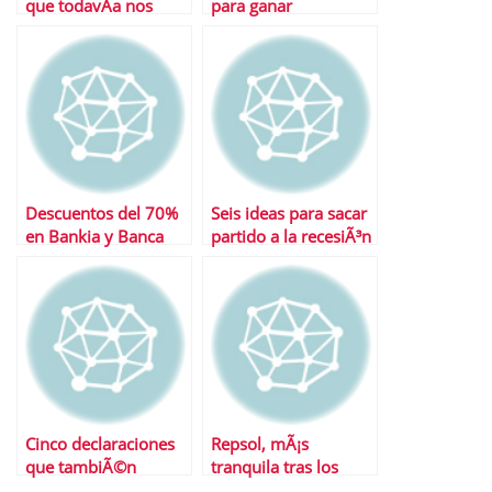
que todavÃ­a nos
para ganar
esperan en 2011
Descuentos del 70%
Seis ideas para sacar
en Bankia y Banca
partido a la recesiÃ³n
CÃ­vica para poder
salir a bolsa
Cinco declaraciones
Repsol, mÃ¡s
que tambiÃ©n
tranquila tras los
hundieron las bolsas
cambios en Sacyr