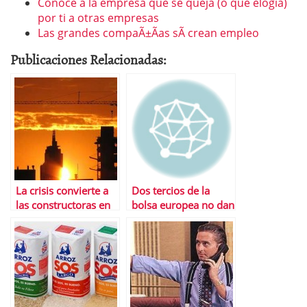
Conoce a la empresa que se queja (o que elogia)
por ti a otras empresas
Las grandes compaÃ±Ã­as sÃ­ crean empleo
Publicaciones Relacionadas:
La crisis convierte a
Dos tercios de la
las constructoras en
bolsa europea no dan
el caramelo mÃ¡s
la talla en este aÃ±o
dulce del Ibex