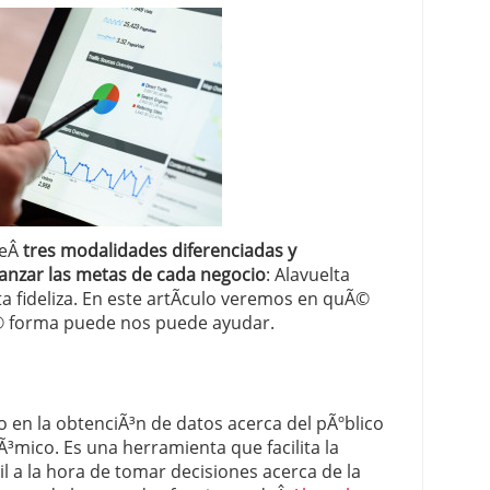
 proceso tradicional: ventajas reales para pymes
a mÃ©dica cuando trabajas por cuenta propia
deÂ
tres modalidades diferenciadas y
anzar las metas de cada negocio
: Alavuelta
ta fideliza. En este artÃ­culo veremos en quÃ©
© forma puede nos puede ayudar.
do en la obtenciÃ³n de datos acerca del pÃºblico
Ã³mico. Es una herramienta que facilita la
il a la hora de tomar decisiones acerca de la