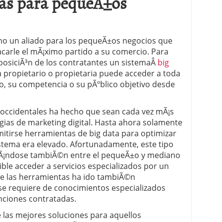
­as para pequeÃ±os
mo un aliado para los pequeÃ±os negocios que
acarle el mÃ¡ximo partido a su comercio. Para
sposiciÃ³n de los contratantes un sistemaÂ
big
da propietario o propietaria puede acceder a toda
io, su competencia o su pÃºblico objetivo desde
es occidentales ha hecho que sean cada vez mÃ¡s
gias de marketing digital. Hasta ahora solamente
itirse herramientas de big data para optimizar
sistema era elevado. Afortunadamente, este tipo
zÃ¡ndose tambiÃ©n entre el pequeÃ±o y mediano
ble acceder a servicios especializados por un
de las herramientas ha ido tambiÃ©n
se requiere de conocimientos especializados
unciones contratadas.
 las mejores soluciones para aquellos