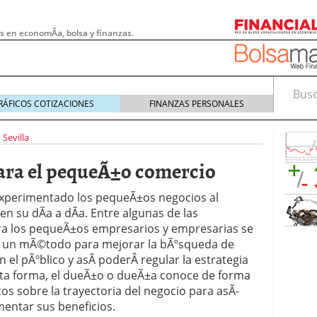
s en economÃ­a, bolsa y finanzas.
Busca
RÁFICOS COTIZACIONES
FINANZAS PERSONALES
 Sevilla
para el pequeÃ±o comercio
experimentado los pequeÃ±os negocios al
n su dÃ­a a dÃ­a. Entre algunas de las
ra los pequeÃ±os empresarios y empresarias se
de un mÃ©todo para mejorar la bÃºsqueda de
 el pÃºblico y asÃ­ poderÂ regular la estrategia
ta forma, el dueÃ±o o dueÃ±a conoce de forma
 pymes: la obligación que muchas empresas
atos sobre la trayectoria del negocio para asÃ­
s demasiado tarde
20/07/2026
entar sus beneficios.
e Deben Saber los Traders Mexicanos Antes de