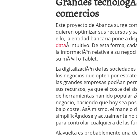
Grandes tecnologÃ
comercios
Este proyecto de Abanca surge co
quieren optimizar sus recursos y s
ello, la entidad bancaria pone a di
data
Â intuitivo. De esta forma, ca
la informaciÃ³n relativa a su negoc
su mÃ³vil o Tablet.
La digitalizaciÃ³n de las sociedad
los negocios que opten por estrate
las grandes empresas podÃ­an perm
sus recursos, ya que el coste del 
de herramientas han ido populari
negocio, haciendo que hoy sea posi
bajo coste. AsÃ­ mismo, el manejo 
simplificÃ¡ndose y actualmente no 
para controlar cualquiera de las f
Alavuelta es probablemente una de