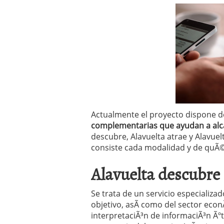
Operar
29/06/2026
Crear empresa online vs
29/05/2026
CÃ³mo afrontar una baj
26/05/2026
Actualmente el proyecto dispone 
complementarias que ayudan a alc
descubre, Alavuelta atrae y Alavuel
consiste cada modalidad y de quÃ
Alavuelta descubre
Se trata de un servicio especializa
objetivo, asÃ­ como del sector econ
interpretaciÃ³n de informaciÃ³n Ãºt