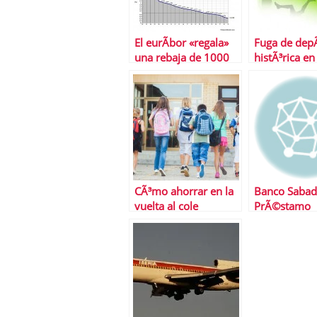
El eurÃ­bor «regala»
Fuga de depÃ
una rebaja de 1000
histÃ³rica e
euros a las hipotecas
CÃ³mo ahorrar en la
Banco Sabade
vuelta al cole
PrÃ©stamo
ExpansiÃ³n, 
buena opciÃ
tu financiaci