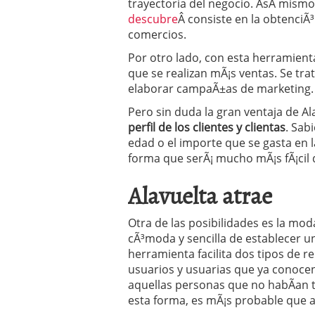
trayectoria del negocio. AsÃ­ mism
descubre
Â consiste en la obtenciÃ³
comercios.
Por otro lado, con esta herramient
que se realizan mÃ¡s ventas. Se tra
elaborar campaÃ±as de marketing.
Pero sin duda la gran ventaja de Al
perfil de los clientes y clientas
. Sab
edad o el importe que se gasta en
forma que serÃ¡ mucho mÃ¡s fÃ¡cil 
Alavuelta atrae
Otra de las posibilidades es la mod
cÃ³moda y sencilla de establecer un
herramienta facilita dos tipos de re
usuarios y usuarias que ya conocen
aquellas personas que no habÃ­an 
esta forma, es mÃ¡s probable que 