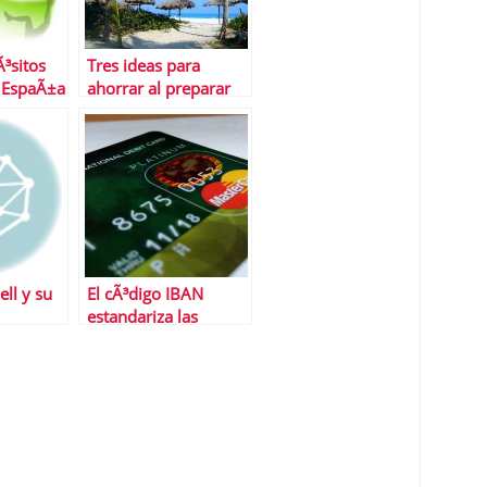
³sitos
Tres ideas para
n EspaÃ±a
ahorrar al preparar
las vacaciones
ll y su
El cÃ³digo IBAN
estandariza las
una
transferencias
³n para
bancarias
Ã³n
internacionales