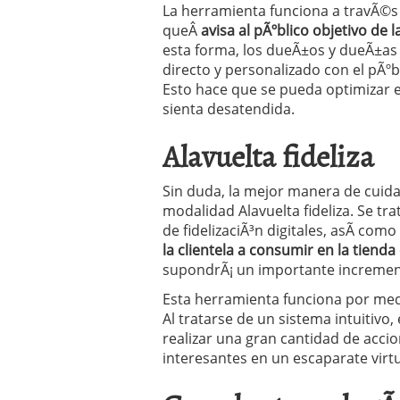
La herramienta funciona a travÃ©s 
queÂ
avisa al pÃºblico objetivo de
esta forma, los dueÃ±os y dueÃ±a
directo y personalizado con el pÃºbl
Esto hace que se pueda optimizar el
sienta desatendida.
Alavuelta fideliza
Sin duda, la mejor manera de cuidar
modalidad Alavuelta fideliza. Se tr
de fidelizaciÃ³n digitales, asÃ­ c
la clientela a consumir en la tiend
supondrÃ¡ un importante incremen
Esta herramienta funciona por medi
Al tratarse de un sistema intuitivo,
realizar una gran cantidad de acc
interesantes en un escaparate virtua