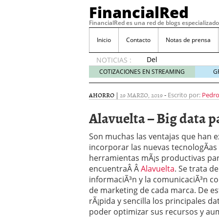
FinancialRed
FinancialRed es una red de blogs especializado
Inicio
Contacto
Notas de prensa
Del
NOTICIAS :
depósito
COTIZACIONES EN STREAMING
G
a la
diversificación:
AHORRO
|
29 MARZO, 2019
-
Escrito por:
Pedro
cómo
está
Alavuelta – Big data 
cambiando
la
Son muchas las ventajas que han 
gestión
incorporar las nuevas tecnologÃ­as e
del
herramientas mÃ¡s productivas pa
ahorro
en
encuentraÂ Â
Alavuelta
. Se trata 
España
informaciÃ³n y la comunicaciÃ³n con
05/08/2026
de marketing de cada marca. De es
Seguros de convenio en
rÃ¡pida y sencilla los principales d
descubren cuando ya e
poder optimizar sus recursos y aum
ReseÃ±a de SIFX: Lo Qu