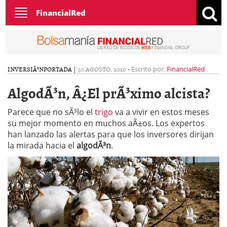
Toggle
FinancialRed
navigation
INVERSIÃ³N
PORTADA
|
20 AGOSTO, 2010
-
Escrito por:
FinancialRed
AlgodÃ³n, Â¿El prÃ³ximo alcista?
Parece que no sÃ³lo el
trigo
va a vivir en estos meses
su mejor momento en muchos aÃ±os. Los expertos
han lanzado las alertas para que los inversores dirijan
la mirada hacia el
algodÃ³n
.