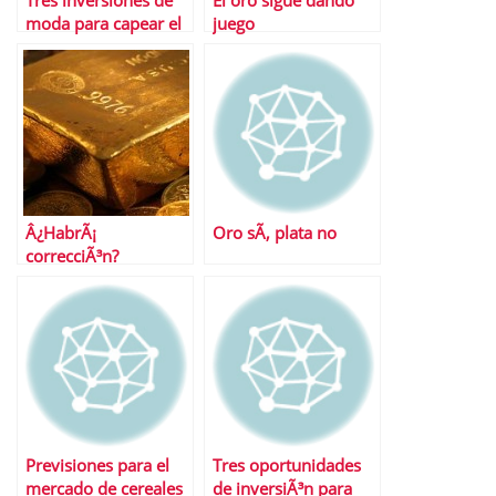
Tres inversiones de
El oro sigue dando
moda para capear el
juego
temporal
Â¿HabrÃ¡
Oro sÃ­, plata no
correcciÃ³n?
Previsiones para el
Tres oportunidades
mercado de cereales
de inversiÃ³n para