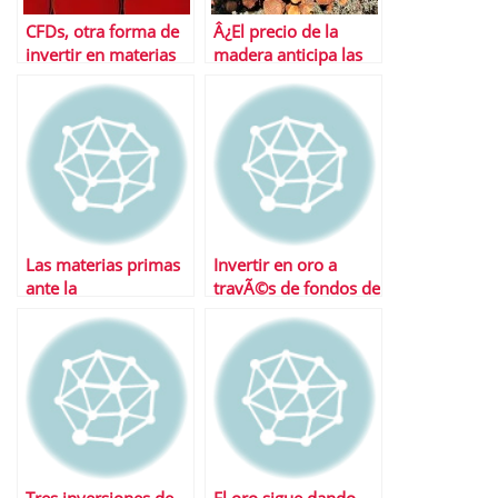
CFDs, otra forma de
Â¿El precio de la
invertir en materias
madera anticipa las
primas
caÃ­das?
Las materias primas
Invertir en oro a
ante la
travÃ©s de fondos de
revalorizaciÃ³n del
inversiÃ³n
yuan