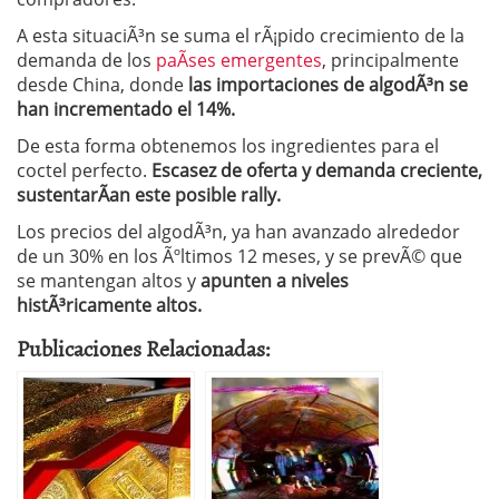
A esta situaciÃ³n se suma el rÃ¡pido crecimiento de la
demanda de los
paÃ­ses emergentes
, principalmente
desde China, donde
las importaciones de algodÃ³n se
han incrementado el 14%.
De esta forma obtenemos los ingredientes para el
coctel perfecto.
Escasez de oferta y demanda creciente,
sustentarÃ­an este posible rally.
Los precios del algodÃ³n, ya han avanzado alrededor
de un 30% en los Ãºltimos 12 meses, y se prevÃ© que
se mantengan altos y
apunten a niveles
histÃ³ricamente altos.
Publicaciones Relacionadas: