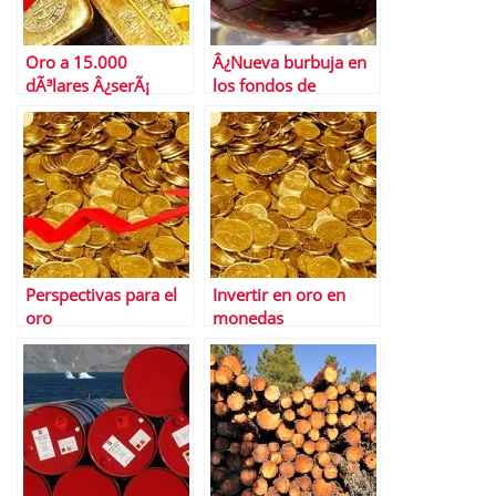
Oro a 15.000
Â¿Nueva burbuja en
dÃ³lares Â¿serÃ¡
los fondos de
posible?
materias primas?
Perspectivas para el
Invertir en oro en
oro
monedas