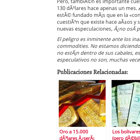
Pero, tambiÃ©n es importante cuest
130 dÃ³lares hace apenas un mes.
estÃ© fundado mÃ¡s que en la «confl
cuestiÃ³n que existe hace aÃ±os y 
nuevas especulaciones,
Â¿no osÂ pa
El peligro es inminente ante los in
commodities. No estamos diciendo
no estÃ¡n dentro de sus cabales, es
especulativos no son, muchas vece
Publicaciones Relacionadas:
Oro a 15.000
Los bolivares
dÃ³lares Â¿serÃ¡
(pero dÃ©bil