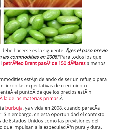
 proceso tradicional: ventajas reales para pymes
a mÃ©dica cuando trabajas por cuenta propia
 debe hacerse es la siguiente:
Â¿es el paso previo
ron las commodities en 2008?
Para todos los que
el
petrÃ³leo Brent pasÃ³ de 150 dÃ³lares
a menos
ommodities estÃ¡n dejando de ser un refugio para
recieron las expectativas de crecimiento
enteÂ el puntoÂ de que los precios estÃ¡n
Â la de las materias primas
.Â
sta
burbuja
, ya vivida en 2008, cuando parecÃ­a
r. Sin embargo, en esta oportunidad el contexto
s de Estados Unidos como las previsiones del
 que impulsan a la especulaciÃ³n pura y dura.