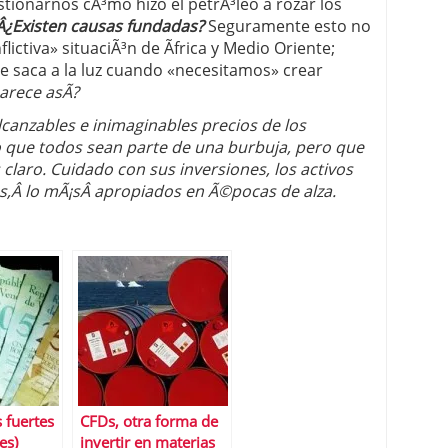
ionarnos cÃ³mo hizo el petrÃ³leo a rozar los
Â¿Existen causas fundadas?
Seguramente esto no
ictiva» situaciÃ³n de Ãfrica y Medio Oriente;
se saca a la luz cuando «necesitamos» crear
rece asÃ­?
alcanzables e inimaginables precios de los
 que todos sean parte de una burbuja, pero que
 claro. Cuidado con sus inversiones, los activos
s,Â lo mÃ¡sÂ apropiados en Ã©pocas de alza.
 fuertes
CFDs, otra forma de
es)
invertir en materias