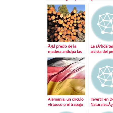
posible?
Â¿El precio de la
La sÃ³lida t
madera anticipa las
alcista del p
caÃ­das?
Alemania: un circulo
Invertir en D
virtuoso o el trabajo
Naturales:Â¿
bien hecho
Petroleo?