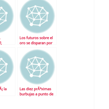
,
Los futuros sobre el
?,
oro se disparan por
indican
encinam de los 1.500
 primas?
dÃ³lares
¡ la
Las diez prÃ³ximas
burbujas a punto de
estallar