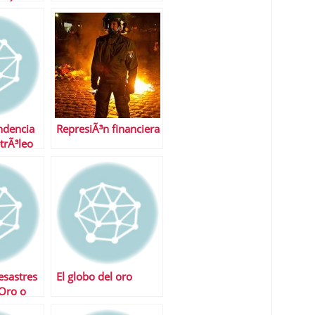
primas
endencia
RepresiÃ³n financiera
etrÃ³leo
esastres
El globo del oro
Oro o