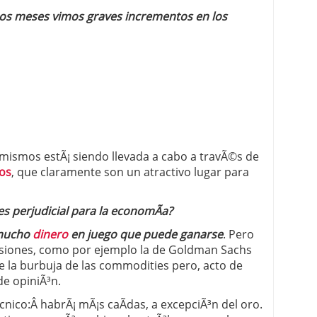
imos meses vimos graves incrementos en los
mismos estÃ¡ siendo llevada a cabo a travÃ©s de
os
, que claramente son un atractivo lugar para
s perjudicial para la economÃ­a?
mucho
dinero
en juego que puede ganarse
. Pero
visiones, como por ejemplo la de Goldman Sachs
 la burbuja de las commodities pero, acto de
e opiniÃ³n.
©cnico:Â habrÃ¡ mÃ¡s caÃ­das, a excepciÃ³n del oro.