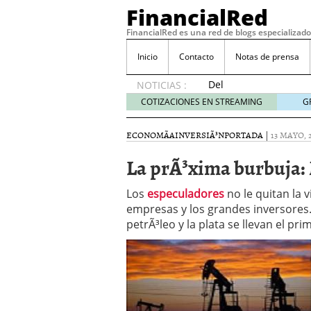
FinancialRed
FinancialRed es una red de blogs especializado
Inicio
Contacto
Notas de prensa
Del
NOTICIAS :
depósito
COTIZACIONES EN STREAMING
G
a la
diversificación:
ECONOMÃ­A
INVERSIÃ³N
PORTADA
|
13 MAYO, 
cómo
está
La prÃ³xima burbuja:
cambiando
la
Los
especuladores
no le quitan la 
gestión
empresas y los grandes inversores
del
petrÃ³leo y la plata se llevan el pr
ahorro
en
España
05/08/2026
Seguros de convenio en
descubren cuando ya e
ReseÃ±a de SIFX: Lo Qu