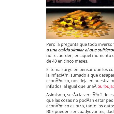
Operar
29/06/2026
Crear empresa online vs
29/05/2026
CÃ³mo afrontar una baj
26/05/2026
Pero la pregunta que todo inversor
a una caÃ­da similar al que sufrie
no recuerden, en aquel momento 
de 40 en cinco meses.
El tema surge en pensar que los c
la inflaciÃ³n, sumado a que desapa
econÃ³mico, nos deja en nuestra m
inflados, al igual que unaÂ
burbuja:
Asimismo, serÃ­a la versiÃ³n 2 de e
que las cosas no podÃ­an estar peo
econÃ³mico es otro, tanto los dato
BCE pueden ser coadyuvantes, dado