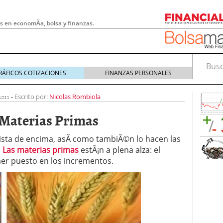
s en economÃ­a, bolsa y finanzas.
Busca
RÁFICOS COTIZACIONES
FINANZAS PERSONALES
2011
-
Escrito por:
Nicolas Rombiola
 Materias Primas
vista de encima, asÃ­ como tambiÃ©n lo hacen las
.
Las materias primas
estÃ¡n a plena alza: el
imer puesto en los incrementos.
 pymes: la obligación que muchas empresas
s demasiado tarde
20/07/2026
e Deben Saber los Traders Mexicanos Antes de