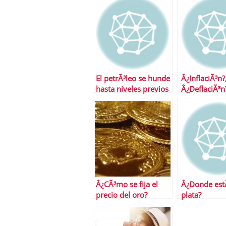
El petrÃ³leo se hunde
Â¿InflaciÃ³n?
hasta niveles previos
Â¿DeflaciÃ³n
al conflicto libio
Â¿QuÃ© nos 
las materias
Â¿CÃ³mo se fija el
Â¿Donde estÃ
precio del oro?
plata?