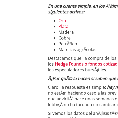
En una cuenta simple, en los Ãºlt
siguientes activos:
Oro
Plata
Madera
Cobre
PetrÃ³leo
Materias agrÃ­colas
Destacamos que, la compra de los 
los
Hedge Founds o fondos cotizad
los especuladores bursÃ¡tiles.
Â¿Por quÃ© lo hacen si saben que e
Claro, la respuesta es simple:
hay 
no estÃ¡n haciendo caso a las pre
que advirtiÃ³ hace unas semanas de
lobby,Â no ha tardado en cambiar d
Si vemos los datos del anÃ¡lisis tÃ