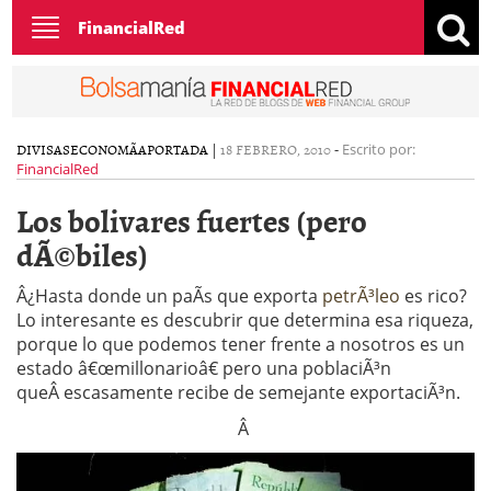
Toggle
FinancialRed
navigation
DIVISAS
ECONOMÃ­A
PORTADA
|
18 FEBRERO, 2010
-
Escrito por:
FinancialRed
Los bolivares fuertes (pero
dÃ©biles)
Â¿Hasta donde un paÃ­s que exporta
petrÃ³leo
es rico?
Lo interesante es descubrir que determina esa riqueza,
porque lo que podemos tener frente a nosotros es un
estado â€œmillonarioâ€ pero una poblaciÃ³n
queÂ escasamente recibe de semejante exportaciÃ³n.
Â