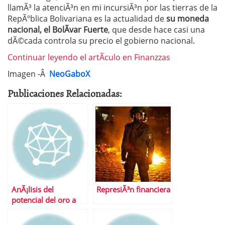
llamÃ³ la atenciÃ³n en mi incursiÃ³n por las tierras de la
RepÃºblica Bolivariana es la actualidad de
su moneda
nacional, el BolÃ­var Fuerte
, que desde hace casi una
dÃ©cada controla su precio el gobierno nacional.
Continuar leyendo el artÃ­culo en Finanzzas
Imagen -Â
NeoGaboX
Publicaciones Relacionadas:
AnÃ¡lisis del
RepresiÃ³n financiera
potencial del oro a
corto y medio plazo