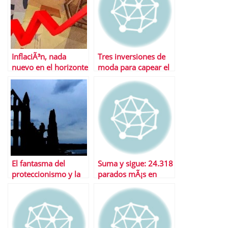
InflaciÃ³n, nada
Tres inversiones de
nuevo en el horizonte
moda para capear el
espaÃ±ol aunque sÃ­
temporal
en el de EE.UU.
El fantasma del
Suma y sigue: 24.318
proteccionismo y la
parados mÃ¡s en
guerra de divisas
noviembre