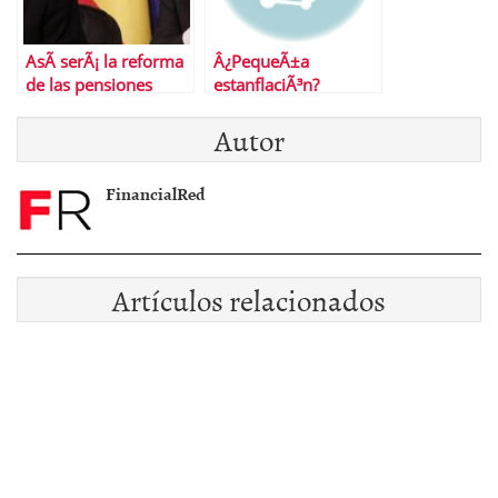
AsÃ­ serÃ¡ la reforma
Â¿PequeÃ±a
de las pensiones
estanflaciÃ³n?
Autor
FinancialRed
Artículos relacionados