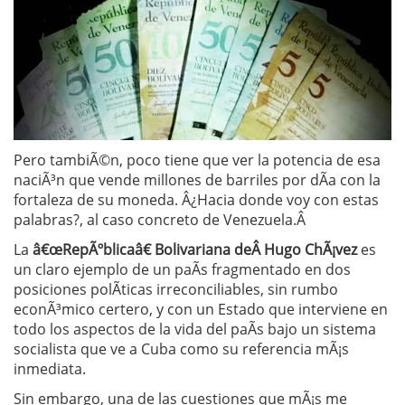
Pero tambiÃ©n, poco tiene que ver la potencia de esa
naciÃ³n que vende millones de barriles por dÃ­a con la
fortaleza de su moneda. Â¿Hacia donde voy con estas
palabras?, al caso concreto de Venezuela.Â
La
â€œRepÃºblicaâ€ Bolivariana deÂ Hugo ChÃ¡vez
es
un claro ejemplo de un paÃ­s fragmentado en dos
posiciones polÃ­ticas irreconciliables, sin rumbo
econÃ³mico certero, y con un Estado que interviene en
todo los aspectos de la vida del paÃ­s bajo un sistema
socialista que ve a Cuba como su referencia mÃ¡s
inmediata.
Sin embargo, una de las cuestiones que mÃ¡s me