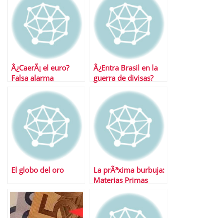
Â¿CaerÃ¡ el euro?
Â¿Entra Brasil en la
Falsa alarma
guerra de divisas?
El globo del oro
La prÃ³xima burbuja:
Materias Primas