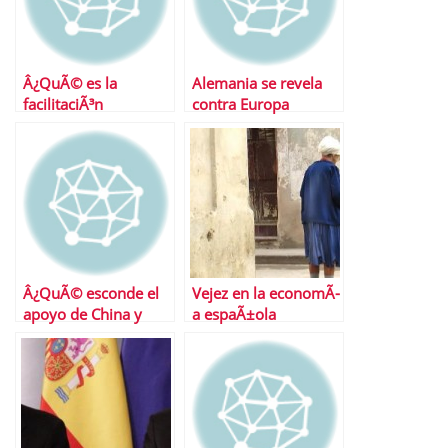
Â¿QuÃ© es la
Alemania se revela
facilitaciÃ³n
contra Europa
cuantitativa?
Â¿QuÃ© esconde el
Vejez en la economÃ­
apoyo de China y
a espaÃ±ola
JapÃ³n a EspaÃ±a?