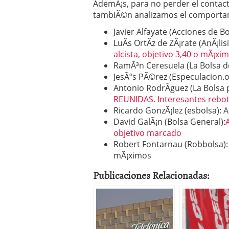
AdemÃ¡s, para no perder el contact
tambiÃ©n analizamos el comportam
Javier Alfayate (Acciones de B
LuÃ­s OrtÃ­z de ZÃ¡rate (AnÃ¡lis
alcista, objetivo 3,40 o mÃ¡xim
RamÃ³n Ceresuela (La Bolsa de
JesÃºs PÃ©rez (Especulacion.o
Antonio RodrÃ­guez (La Bolsa
REUNIDAS. Interesantes rebo
Ricardo GonzÃ¡lez (esbolsa): An
David GalÃ¡n (Bolsa General):
objetivo marcado
Robert Fontarnau (Robbolsa): 
mÃ¡ximos
Publicaciones Relacionadas: