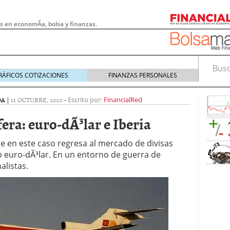
s en economÃ­a, bolsa y finanzas.
Busca
RÁFICOS COTIZACIONES
FINANZAS PERSONALES
DA
|
11 OCTUBRE, 2010
-
Escrito por:
FinancialRed
fera: euro-dÃ³lar e Iberia
ue en este caso regresa al mercado de divisas
io euro-dÃ³lar. En un entorno de guerra de
alistas.
 pymes: la obligación que muchas empresas
s demasiado tarde
20/07/2026
e Deben Saber los Traders Mexicanos Antes de