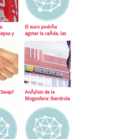
la
El euro podrÃ­a
Cepsa y
agotar la caÃ­da, las
bolsas una incÃ³gnita
 Swap?
AnÃ¡lisis de la
Blogosfera: Iberdrola
y Enagas