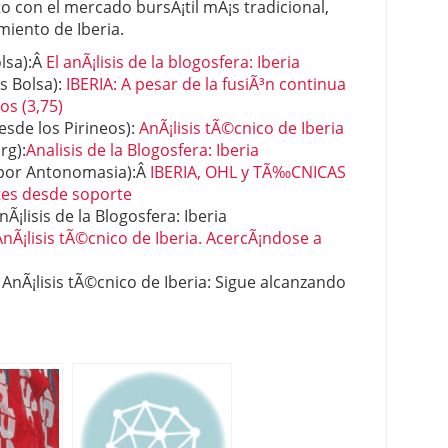
o con el mercado bursÃ¡til mÃ¡s tradicional,
iento de Iberia.
olsa):Â
El anÃ¡lisis de la blogosfera: Iberia
is Bolsa):
IBERIA: A pesar de la fusiÃ³n continua
os (3,75)
sde los Pirineos):
AnÃ¡lisis tÃ©cnico de Iberia
rg):
Analisis de la Blogosfera: Iberia
 por Antonomasia):Â
IBERIA, OHL y TÃ‰CNICAS
tes desde soporte
Ã¡lisis de la Blogosfera: Iberia
AnÃ¡lisis tÃ©cnico de Iberia. AcercÃ¡ndose a
AnÃ¡lisis tÃ©cnico de Iberia: Sigue alcanzando