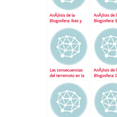
AnÃ¡lisis de la
AnÃ¡lisis de 
Blogosfera: Ibex y
Blogosfera: 
Repsol
Popular y Te
Las consecuencias
AnÃ¡lisis de 
del terremoto en la
Blogosfera:
economÃ­a global
Jones e Indit