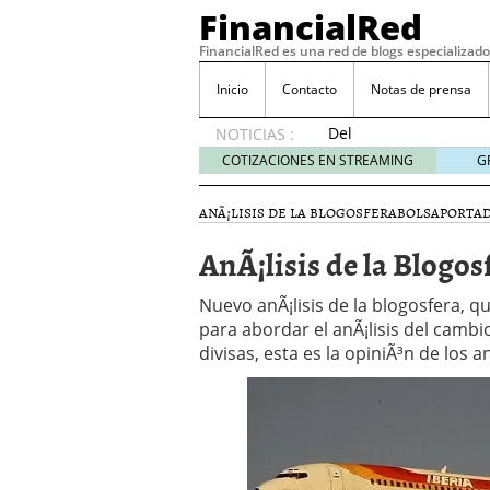
FinancialRed
FinancialRed es una red de blogs especializado
Inicio
Contacto
Notas de prensa
Del
NOTICIAS :
depósito
COTIZACIONES EN STREAMING
G
a la
diversificación:
ANÃ¡LISIS DE LA BLOGOSFERA
BOLSA
PORTA
cómo
está
AnÃ¡lisis de la Blogos
cambiando
la
Nuevo anÃ¡lisis de la blogosfera, q
gestión
para abordar el anÃ¡lisis del camb
del
divisas, esta es la opiniÃ³n de los an
ahorro
en
España
05/08/2026
Seguros de convenio en
descubren cuando ya e
ReseÃ±a de SIFX: Lo Qu