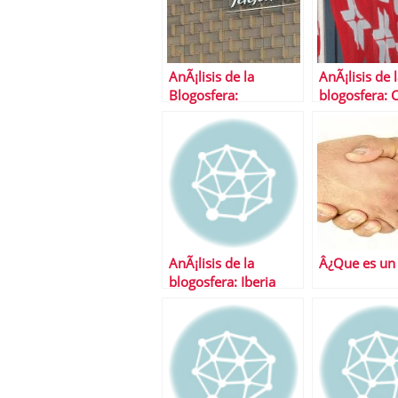
AnÃ¡lisis de la
AnÃ¡lisis de 
Blogosfera:
blogosfera: 
TelefÃ³nica y el Euro-
Euro-DÃ³lar
dolar
AnÃ¡lisis de la
Â¿Que es un
blogosfera: Iberia