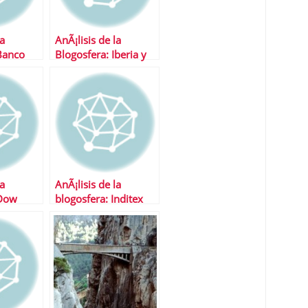
la
AnÃ¡lisis de la
Banco
Blogosfera: Iberia y
le 5
Gamesa
la
AnÃ¡lisis de la
 Dow
blogosfera: Inditex
ex