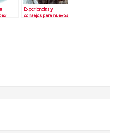
la
Experiencias y
Ibex
consejos para nuevos
#inversores en
#bolsa