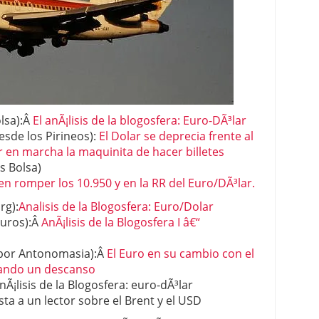
 proceso tradicional: ventajas reales para pymes
a mÃ©dica cuando trabajas por cuenta propia
olsa):Â
El anÃ¡lisis de la blogosfera: Euro-DÃ³lar
sde los Pirineos):
El Dolar se deprecia frente al
 en marcha la maquinita de hacer billetes
is Bolsa)
 en romper los 10.950 y en la RR del Euro/DÃ³lar.
rg):
Analisis de la Blogosfera: Euro/Dolar
turos):Â
AnÃ¡lisis de la Blogosfera I â€“
 por Antonomasia):Â
El Euro en su cambio con el
agando un descanso
nÃ¡lisis de la Blogosfera: euro-dÃ³lar
ta a un lector sobre el Brent y el USD