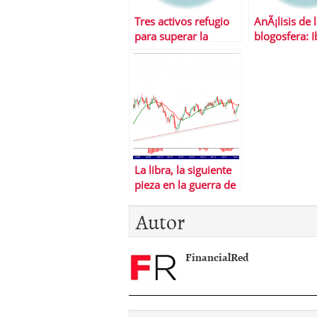
Tres activos refugio
AnÃ¡lisis de 
para superar la
blogosfera: 
tormenta financiera
La libra, la siguiente
pieza en la guerra de
divisas
Autor
FinancialRed