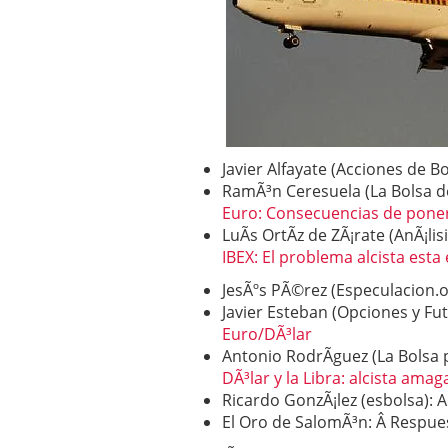
Operar
29/06/2026
Crear empresa online vs
29/05/2026
CÃ³mo afrontar una baj
26/05/2026
Javier Alfayate (Acciones de B
RamÃ³n Ceresuela (La Bolsa de
Euro: Consecuencias de poner
LuÃ­s OrtÃ­z de ZÃ¡rate (AnÃ¡lis
IBEX: El problema alcista esta
JesÃºs PÃ©rez (Especulacion.o
Javier Esteban (Opciones y Fu
Euro/DÃ³lar
Antonio RodrÃ­guez (La Bolsa
DÃ³lar y la Libra: alcista am
Ricardo GonzÃ¡lez (esbolsa): A
El Oro de SalomÃ³n: Â Respues