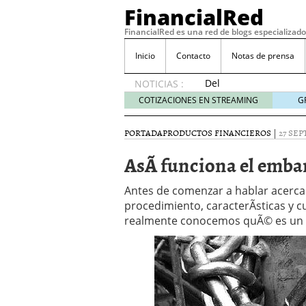
FinancialRed
FinancialRed es una red de blogs especializado
Inicio
Contacto
Notas de prensa
Del
NOTICIAS :
depósito
COTIZACIONES EN STREAMING
G
a la
diversificación:
PORTADA
PRODUCTOS FINANCIEROS
|
27 SEP
cómo
está
AsÃ­ funciona el emba
cambiando
la
Antes de comenzar a hablar acerca
gestión
procedimiento, caracterÃ­sticas y 
del
realmente conocemos quÃ© es un
ahorro
en
España
05/08/2026
Seguros de convenio en
descubren cuando ya e
ReseÃ±a de SIFX: Lo Qu