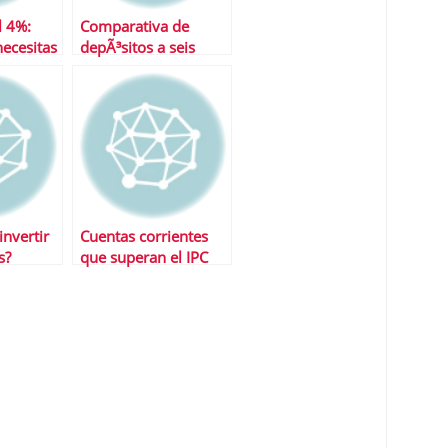
l 4%:
Comparativa de
necesitas
depÃ³sitos a seis
meses
nvertir
Cuentas corrientes
s?
que superan el IPC