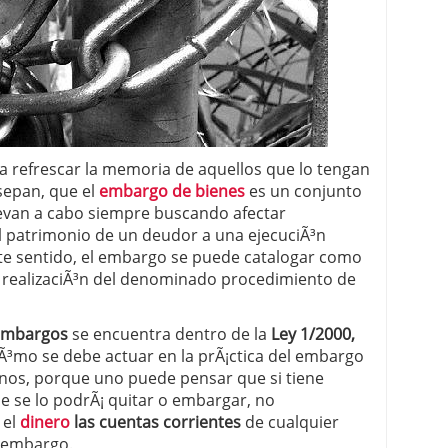
 proceso tradicional: ventajas reales para pymes
a mÃ©dica cuando trabajas por cuenta propia
­a refrescar la memoria de aquellos que lo tengan
 sepan, que el
embargo de bienes
es un conjunto
levan a cabo siempre buscando afectar
 patrimonio de un deudor a una ejecuciÃ³n
te sentido, el embargo se puede catalogar como
e realizaciÃ³n del denominado procedimiento de
embargos
se encuentra dentro de la
Ley 1/2000,
Ã³mo se debe actuar en la prÃ¡ctica del embargo
rnos, porque uno puede pensar que si tiene
ie se lo podrÃ¡ quitar o embargar, no
 el
dinero
las cuentas corrientes
de cualquier
a embargo.