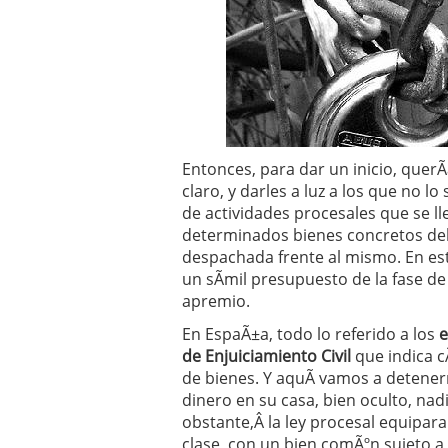
Operar
29/06/2026
Crear empresa online vs
29/05/2026
CÃ³mo afrontar una baj
26/05/2026
Entonces, para dar un inicio, querÃ
claro, y darles a luz a los que no lo
de actividades procesales que se l
determinados bienes concretos del
despachada frente al mismo. En es
un sÃ­mil presupuesto de la fase d
apremio.
En EspaÃ±a, todo lo referido a los
de Enjuiciamiento Civil
que indica c
de bienes. Y aquÃ­ vamos a detene
dinero en su casa, bien oculto, nad
obstante,Â la ley procesal equipara
clase, con un bien comÃºn sujeto 