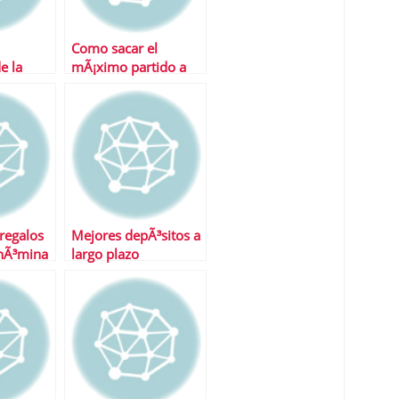
Como sacar el
e la
mÃ¡ximo partido a
las tarjetas prepago
regalos
Mejores depÃ³sitos a
 nÃ³mina
largo plazo