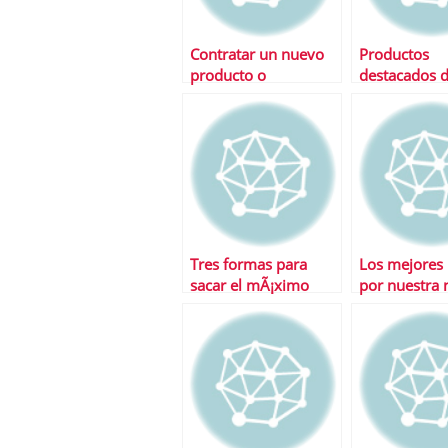
Contratar un nuevo
Productos
producto o
destacados d
incrementar el saldo
semana
en cuenta Â¿Con
cuÃ¡l nos quedamos?
Tres formas para
Los mejores 
sacar el mÃ¡ximo
por nuestra
partido a la tarjeta