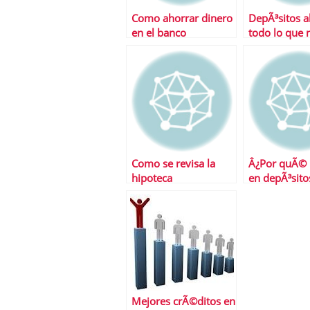
Como ahorrar dinero
DepÃ³sitos a
en el banco
todo lo que 
saber
Como se revisa la
Â¿Por quÃ© i
hipoteca
en depÃ³sito
Mejores crÃ©ditos en