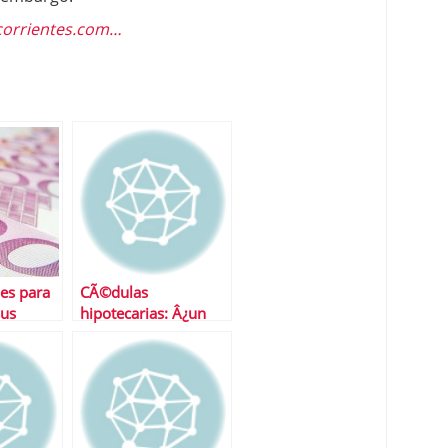
corrientes.com…
es para
CÃ©dulas
sus
hipotecarias: Â¿un
nuevo producto
bancario?