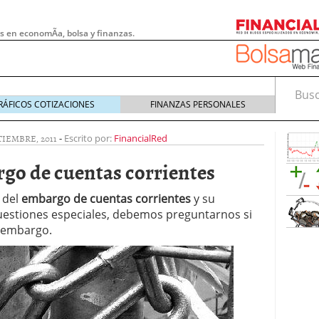
s en economÃ­a, bolsa y finanzas.
Busca
RÁFICOS COTIZACIONES
FINANZAS PERSONALES
TIEMBRE, 2011
-
Escrito por:
FinancialRed
rgo de cuentas corrientes
 del
embargo de cuentas corrientes
y su
cuestiones especiales, debemos preguntarnos si
 embargo.
 pymes: la obligación que muchas empresas
s demasiado tarde
20/07/2026
e Deben Saber los Traders Mexicanos Antes de