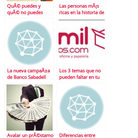
QuÃ© puedes y
Las personas mÃ¡s
quÃ© no puedes
ricas en la historia de
reclamar a una
EspaÃ±a
aerolÃ­nea
La nueva campaÃ±a
Los 3 temas que no
de Banco Sabadell
pueden faltar en tu
ecommerce
Avalar un prÃ©stamo
Diferencias entre