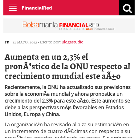
Toggle
FinancialRed
navigation
FR
|
12 MAYO, 2023
-
Escrito por:
Blogestudio
Aumenta en un 2,3% el
pronÃ³stico de la ONU respecto al
crecimiento mundial este aÃ±o
Recientemente, la ONU ha actualizado sus previsiones
sobre la economÃ­a mundial y ahora pronostica un
crecimiento del 2,3% para este aÃ±o. Este aumento se
debe a las perspectivas mÃ¡s favorables en Estados
Unidos, Europa y China.
La organizaciÃ³n ha revisado al alza su estimaciÃ³n en
un incremento de cuatro dÃ©cimas con respecto a su