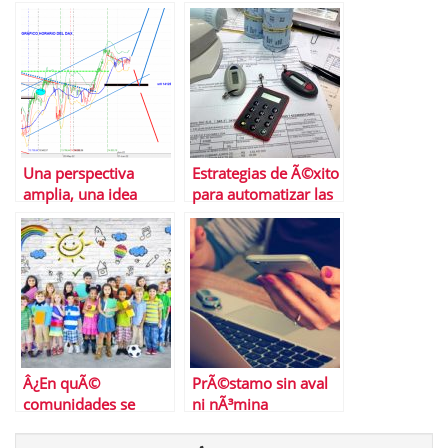
en 2022
Una perspectiva
Estrategias de Ã©xito
amplia, una idea
para automatizar las
clara
cuentas por pagar de
tu compaÃ±Ã­a
Â¿En quÃ©
PrÃ©stamo sin aval
comunidades se
ni nÃ³mina
pueden desgravar los
gastos escolares?