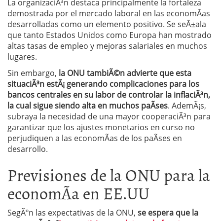
La organizaciÃ³n destaca principalmente la fortaleza
demostrada por el mercado laboral en las economÃ­as
desarrolladas como un elemento positivo. Se seÃ±ala
que tanto Estados Unidos como Europa han mostrado
altas tasas de empleo y mejoras salariales en muchos
lugares.
Sin embargo,
la ONU tambiÃ©n advierte que esta
situaciÃ³n estÃ¡ generando complicaciones para los
bancos centrales en su labor de controlar la inflaciÃ³n,
la cual sigue siendo alta en muchos paÃ­ses
. AdemÃ¡s,
subraya la necesidad de una mayor cooperaciÃ³n para
garantizar que los ajustes monetarios en curso no
perjudiquen a las economÃ­as de los paÃ­ses en
desarrollo.
Previsiones de la ONU para la
economÃ­a en EE.UU
SegÃºn las expectativas de la ONU,
se espera que la