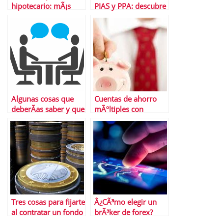
hipotecario: mÃ¡s
PIAS y PPA: descubre
riesgo del que parece
las mÃ¡s importantes
Algunas cosas que
Cuentas de ahorro
deberÃ­as saber y que
mÃºltiples con
no siempre recuerdas
objetivos Â¿Merecen
sobre la
la pena?
comunicaciÃ³n no
verbal en una
entrevista.
Tres cosas para fijarte
Â¿CÃ³mo elegir un
al contratar un fondo
brÃ³ker de forex?