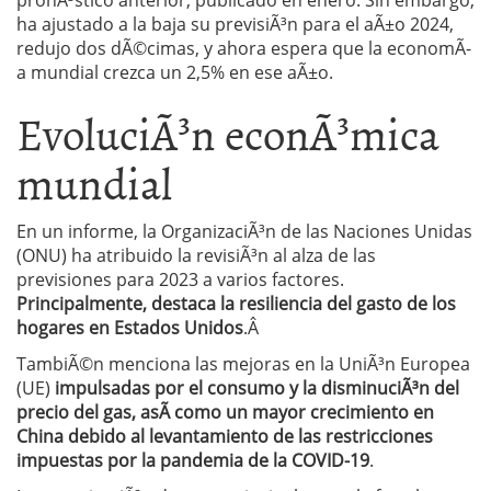
pronÃ³stico anterior, publicado en enero. Sin embargo,
ha ajustado a la baja su previsiÃ³n para el aÃ±o 2024,
redujo dos dÃ©cimas, y ahora espera que la economÃ­
a mundial crezca un 2,5% en ese aÃ±o.
EvoluciÃ³n econÃ³mica
mundial
En un informe, la OrganizaciÃ³n de las Naciones Unidas
(ONU) ha atribuido la revisiÃ³n al alza de las
previsiones para 2023 a varios factores.
Principalmente, destaca la resiliencia del gasto de los
hogares en Estados Unidos
.Â
TambiÃ©n menciona las mejoras en la UniÃ³n Europea
(UE)
impulsadas por el consumo y la disminuciÃ³n del
precio del gas, asÃ­ como un mayor crecimiento en
China debido al levantamiento de las restricciones
impuestas por la pandemia de la COVID-19
.