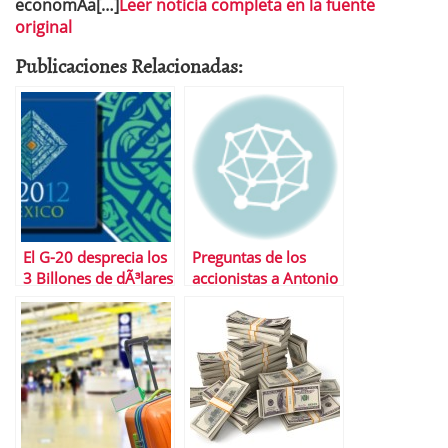
economÃ­a[…]
Leer noticia completa en la fuente
original
Publicaciones Relacionadas:
El G-20 desprecia los
Preguntas de los
3 Billones de dÃ³lares
accionistas a Antonio
que se pierden en
Brufau en la JGC
corrupciÃ³n cada
aÃ±o