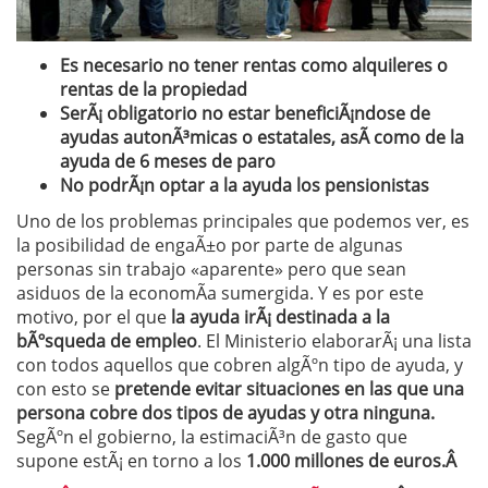
Es necesario no tener rentas como alquileres o
rentas de la propiedad
SerÃ¡ obligatorio no estar beneficiÃ¡ndose de
ayudas autonÃ³micas o estatales, asÃ­ como de la
ayuda de 6 meses de paro
No podrÃ¡n optar a la ayuda los pensionistas
Uno de los problemas principales que podemos ver, es
la posibilidad de engaÃ±o por parte de algunas
personas sin trabajo «aparente» pero que sean
asiduos de la economÃ­a sumergida. Y es por este
motivo, por el que
la ayuda irÃ¡ destinada a la
bÃºsqueda de empleo
. El Ministerio elaborarÃ¡ una lista
con todos aquellos que cobren algÃºn tipo de ayuda, y
con esto se
pretende evitar situaciones en las que una
persona cobre dos tipos de ayudas y otra ninguna.
SegÃºn el gobierno, la estimaciÃ³n de gasto que
supone estÃ¡ en torno a los
1.000 millones de euros.Â