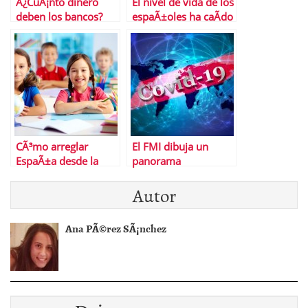
Â¿CuÃ¡nto dinero
El nivel de vida de los
deben los bancos?
espaÃ±oles ha caÃ­do
mÃ¡s que en la Gran
DepresiÃ³n de EEUU
CÃ³mo arreglar
El FMI dibuja un
EspaÃ±a desde la
panorama
mente de un niÃ±o
desalentador para la
Autor
economÃ­a mundial
Ana PÃ©rez SÃ¡nchez