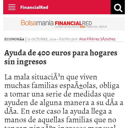
Toggle
FinancialRed
navigation
ECONOMÃ­A
|
15 OCTUBRE, 2014
-
Escrito por:
Ana PÃ©rez SÃ¡nchez
Ayuda de 400 euros para hogares
sin ingresos
La mala situaciÃ³n que viven
muchas familias espaÃ±olas, obliga
a tomar una serie de medidas que
ayuden de alguna manera a su dÃ­a a
dÃ­a. En este caso la ayuda llega a
manos de aquellas familias que no
tengan ningÃºn ingresos mensual.