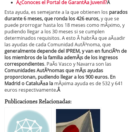
Â¿Conoces el Portal de GarantÃ­a Juvenil?
Â
Esta ayuda, es semejante a la que obtienen los
parados
durante 6 meses, que ronda los 426 euros,
y que se
puede prorrogar hasta los 18 meses como mÃ¡ximo, y
pudiendo llegar a los 30 meses si se cumplen
determinados requisitos. A esto Â habrÃ­a que aÃ±adir
las ayudas de cada Comunidad AutÃ³noma, que
generalmente depende del IPREM, y van en funciÃ³n de
los miembros de la familia ademÃ¡s de los ingresos
correspondientes
. PaÃ­s Vasco y Navarra son las
Comunidades AutÃ³nomas que mÃ¡s ayudas
proporcionan, pudiendo llegar a los 900 euros. En
Madrid o CataluÃ±a la
mÃ¡xima ayuda es de 532 y 641
euros respectivamente
.Â
Publicaciones Relacionadas: