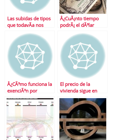
Las subidas de tipos
Â¿CuÃ¡nto tiempo
que todavÃ­a nos
podrÃ¡ el dÃ³lar
esperan
seguir siendo el rey?
Â¿CÃ³mo funciona la
El precio de la
exenciÃ³n por
vivienda sigue en
reinversiÃ³n en
caida libre…
vivienda habitual?