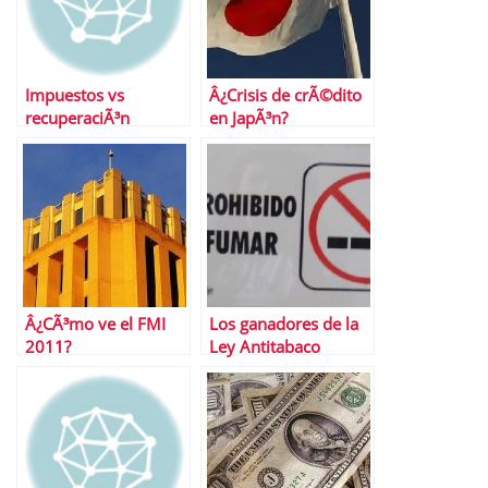
Impuestos vs
Â¿Crisis de crÃ©dito
recuperaciÃ³n
en JapÃ³n?
econÃ³mica
Â¿CÃ³mo ve el FMI
Los ganadores de la
2011?
Ley Antitabaco