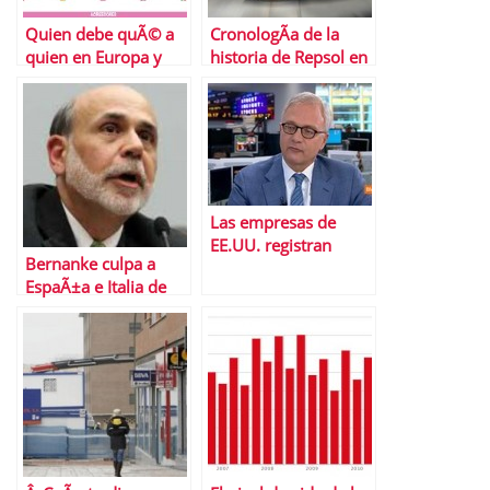
Quien debe quÃ© a
CronologÃ­a de la
quien en Europa y
historia de Repsol en
Estados Unidos
Argentina
Las empresas de
EE.UU. registran
Bernanke culpa a
beneficios rÃ©cord
EspaÃ±a e Italia de
retrasar la
recuperaciÃ³n